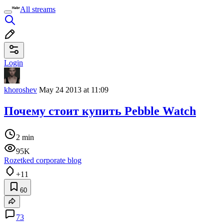
All streams
Login
khoroshev
May 24 2013 at 11:09
Почему стоит купить Pebble Watch
2 min
95K
Rozetked corporate blog
+11
60
73