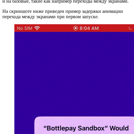
и на базовые, такие как например переходы между экранами.
На скриншоте ниже приведен пример задержки анимации
перехода между экранами при первом запуске.