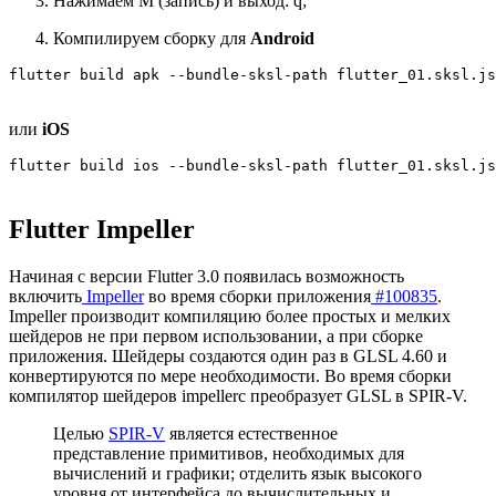
Нажимаем M (запись) и выход: q;
Компилируем сборку для
Android
flutter build apk --bundle-sksl-path flutter_01.sksl.js
или
iOS
flutter build ios --bundle-sksl-path flutter_01.sksl.js
Flutter Impeller
Начиная с версии Flutter 3.0 появилась возможность
включить
Impeller
во время сборки приложения
#100835
.
Impeller производит компиляцию более простых и мелких
шейдеров не при первом использовании, а при сборке
приложения. Шейдеры создаются один раз в GLSL 4.60 и
конвертируются по мере необходимости. Во время сборки
компилятор шейдеров impellerc преобразует GLSL в SPIR-V.
Целью
SPIR-V
является естественное
представление примитивов, необходимых для
вычислений и графики; отделить язык высокого
уровня от интерфейса до вычислительных и