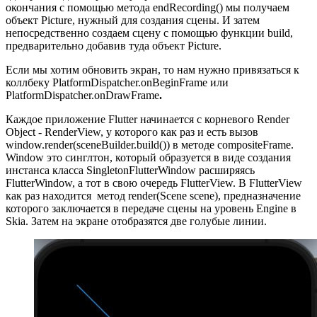
окончания с помощью метода endRecording() мы получаем
объект Picture, нужный для создания сцены. И затем
непосредственно создаем сцену с помощью функции build,
предварительно добавив туда объект Picture.
Если мы хотим обновить экран, то нам нужно привязаться к
коллбеку PlatformDispatcher.onBeginFrame
или
PlatformDispatcher.onDrawFrame
.
Каждое приложение Flutter начинается с корневого Render
Object - RenderView, у которого как раз и есть вызов
window.render(sceneBuilder.build()) в методе compositeFrame.
Window это синглтон, который образуется в виде создания
инстанса класса SingletonFlutterWindow расширяясь
FlutterWindow, а тот в свою очередь FlutterView. В FlutterView
как раз находится метод render(Scene scene), предназначение
которого заключается в передаче сцены на уровень Engine в
Skia. Затем на экране отобразятся две голубые линии.