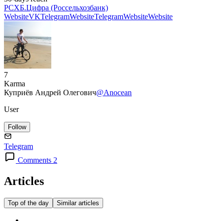
РСХБ.Цифра (Россельхозбанк)
Website
VK
Telegram
Website
Telegram
Website
Website
7
Karma
Куприёв Андрей Олегович
@Anocean
User
Follow
Telegram
Comments 2
Articles
Top of the day
Similar articles