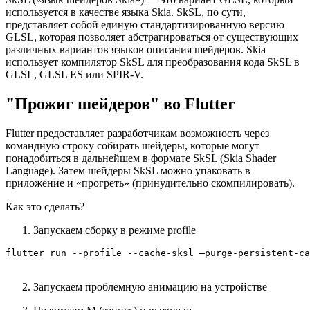
используется в качестве языка Skia. SkSL, по сути,
представляет собой единую стандартизированную версию
GLSL, которая позволяет абстрагироваться от существующих
различных вариантов языков описания шейдеров. Skia
использует компилятор SkSL для преобразования кода SkSL в
GLSL, GLSL ES или SPIR-V.
"Прожиг шейдеров" во Flutter
Flutter предоставляет разработчикам возможность через
командную строку собирать шейдеры, которые могут
понадобиться в дальнейшем в формате SkSL (Skia Shader
Language). Затем шейдеры SkSL можно упаковать в
приложение и «прогреть» (принудительно скомпилировать).
Как это сделать?
Запускаем сборку в режиме profile
flutter run --profile --cache-sksl —purge-persistent-ca
Запускаем проблемную анимацию на устройстве