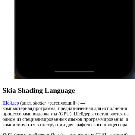
Skia Shading Language
Ше́йдер
(англ
.
shader
«затеняющий») —
компьютерная
программа, предназначенная для исполнения
процессорами
видеокарты (GPU). Шейдеры составляются на
одном из специализированных языков программирования и
компилируются в инструкции для графического процессора.
SkSL («язык шейдеров Skia») — это вариант GLSL, который