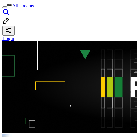
All streams
Login