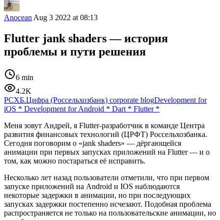
Anocean
Aug 3 2022 at 08:13
Flutter jank shaders — история
проблемы и пути решения
6 min
4.2K
РСХБ.Цифра (Россельхозбанк) corporate blog
Development for
iOS
*
Development for Android
*
Dart
*
Flutter
*
Меня зовут Андрей, я Flutter-разработчик в команде Центра
развития финансовых технологий (ЦРФТ) Россельхозбанка.
Сегодня поговорим о «jank shaders» — дёргающейся
анимации при первых запусках приложений на Flutter — и о
том, как можно постараться её исправить.
Несколько лет назад пользователи отметили, что при первом
запуске приложений на Android и IOS наблюдаются
некоторые задержки в анимации, но при последующих
запусках задержки постепенно исчезают. Подобная проблема
распространяется не только на пользовательские анимации, но