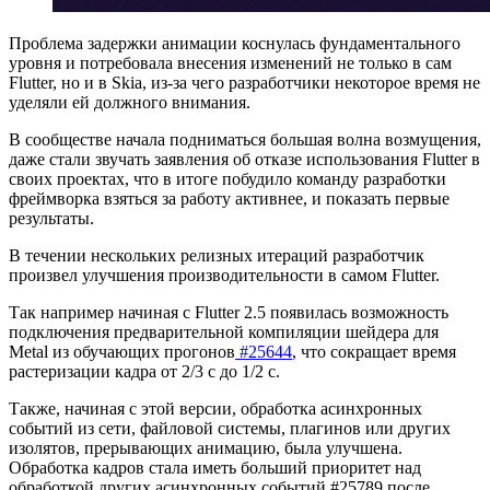
Проблема задержки анимации коснулась фундаментального
уровня и потребовала внесения изменений не только в сам
Flutter, но и в Skia, из-за чего разработчики некоторое время не
уделяли ей должного внимания.
В сообществе начала подниматься большая волна возмущения,
даже стали звучать заявления об отказе использования Flutter в
своих проектах, что в итоге побудило команду разработки
фреймворка взяться за работу активнее, и показать первые
результаты.
В течении нескольких релизных итераций разработчик
произвел улучшения производительности в самом Flutter.
Так например начиная с Flutter 2.5 появилась возможность
подключения предварительной компиляции шейдера для
Metal из обучающих прогонов
#25644
, что сокращает время
растеризации кадра от 2/3 с до 1/2 с.
Также, начиная с этой версии, обработка асинхронных
событий из сети, файловой системы, плагинов или других
изолятов, прерывающих анимацию, была улучшена.
Обработка кадров стала иметь больший приоритет над
обработкой других асинхронных событий
#25789
после