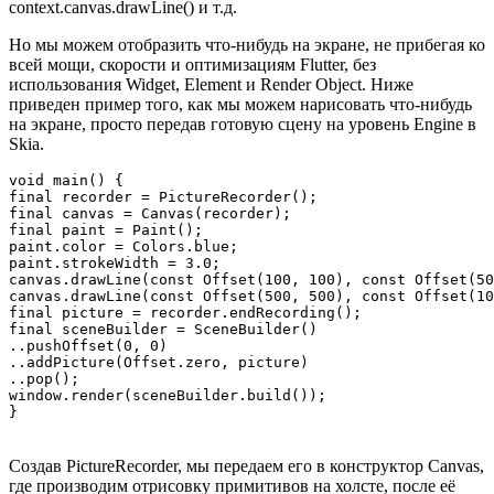
context.canvas.drawLine() и т.д.
Но мы можем отобразить что-нибудь на экране, не прибегая ко
всей мощи, скорости и оптимизациям Flutter, без
использования Widget, Element и Render Object. Ниже
приведен пример того, как мы можем нарисовать что-нибудь
на экране, просто передав готовую сцену на уровень Engine в
Skia.
void main() {

final recorder = PictureRecorder();

final canvas = Canvas(recorder);

final paint = Paint();

paint.color = Colors.blue;

paint.strokeWidth = 3.0;

canvas.drawLine(const Offset(100, 100), const Offset(50
canvas.drawLine(const Offset(500, 500), const Offset(10
final picture = recorder.endRecording();

final sceneBuilder = SceneBuilder()

..pushOffset(0, 0)

..addPicture(Offset.zero, picture)

..pop();

window.render(sceneBuilder.build());

}
Создав PictureRecorder, мы передаем его в конструктор Canvas,
где производим отрисовку примитивов на холсте, после её