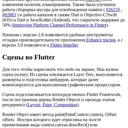
изменения политик планирования. Также была улучшена
работа сборщика мусора для освобождения памяти (
#26219
,
#82883
) и работа каналов в связке Dart и Objective-C/Swift
(iOS) и Dart и Java/Kotlin (Android), что сократило задержки до
50% (
Improving Platform Channel Performance in Flutter
).
Начиная с версии 2.8 появляются удобные инструменты
отладки производительности приложения
Enhance tracing
,
а с
версии 3.0 появляется и
Flutter Impeller
.
Сцены во Flutter
Для того чтобы нарисовать что-либо на экране, Skia нужна
сцена (scene). Из сцены извлекается Layer Tree, выполняются
развертка и подготовка шейдеров, которые далее
компилируются для выполнения графическим процессором.
Сцена подготавливается непосредственно Flutter Framework,
после построения дерева Render Objects и прохода этапов
рендеринга (
Layout, Paint, Compositing
).
Render Object имеет метод paint(PaintContext context, Offset
offset). Внутри которого идет отрисовка на холсте
примитивами вида context.canvas.drawRect() или