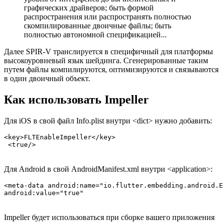
графических драйверов; быть формой
распространения или распространять полностью
скомпилированные двоичные файлы; быть
полностью автономной спецификацией...
Далее SPIR-V транслируется в специфичный для платформы
высокоуровневый язык шейдинга. Сгенерированные таким
путем файлы компилируются, оптимизируются и связываются
в один двоичный объект.
Как использовать Impeller
Для iOS в свой файл Info.plist внутри <dict> нужно добавить:
<key>FLTEnableImpeller</key>

 <true/>
Для Android в свой AndroidManifest.xml внутри <application>:
<meta-data android:name="io.flutter.embedding.android.E
android:value="true"
Impeller будет использоваться при сборке вашего приложения