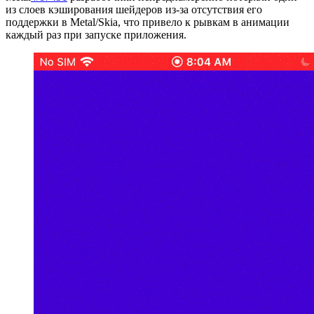
из слоев кэширования шейдеров из-за отсутствия его
поддержки в Metal/Skia, что привело к рывкам в анимации
каждый раз при запуске приложения.