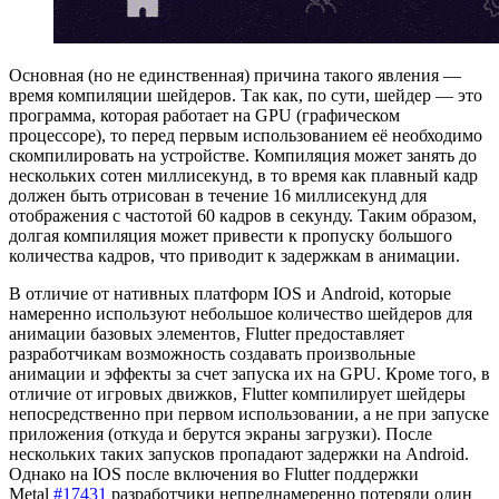
Основная (но не единственная) причина такого явления —
время компиляции шейдеров. Так как, по сути, шейдер — это
программа, которая работает на GPU (графическом
процессоре), то перед первым использованием её необходимо
скомпилировать на устройстве. Компиляция может занять до
нескольких сотен миллисекунд, в то время как плавный кадр
должен быть отрисован в течение 16 миллисекунд для
отображения с частотой 60 кадров в секунду. Таким образом,
долгая компиляция может привести к пропуску большого
количества кадров, что приводит к задержкам в анимации.
В отличие от нативных платформ IOS и Android, которые
намеренно используют небольшое количество шейдеров для
анимации базовых элементов, Flutter предоставляет
разработчикам возможность создавать произвольные
анимации и эффекты за счет запуска их на GPU. Кроме того, в
отличие от игровых движков, Flutter компилирует шейдеры
непосредственно при первом использовании, а не при запуске
приложения (откуда и берутся экраны загрузки). После
нескольких таких запусков пропадают задержки на Android.
Однако на IOS после включения во Flutter поддержки
Metal
#17431
разработчики непреднамеренно потеряли один