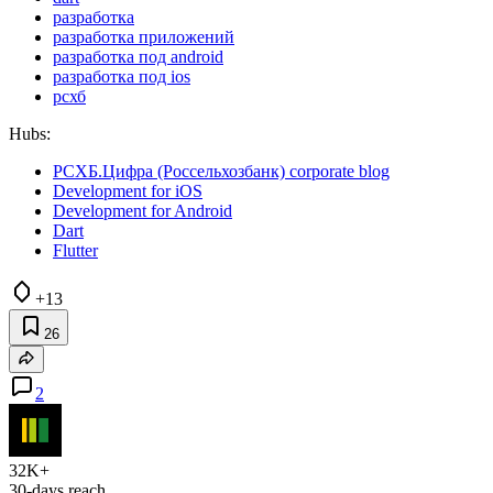
разработка
разработка приложений
разработка под android
разработка под ios
рсхб
Hubs:
РСХБ.Цифра (Россельхозбанк) corporate blog
Development for iOS
Development for Android
Dart
Flutter
+13
26
2
32K+
30-days reach