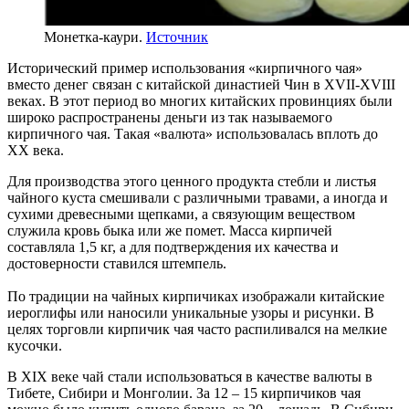
Монетка-каури.
Источник
Исторический пример использования «кирпичного чая»
вместо денег связан с китайской династией Чин в XVII-XVIII
веках. В этот период во многих китайских провинциях были
широко распространены деньги из так называемого
кирпичного чая. Такая «валюта» использовалась вплоть до
XX века.
Для производства этого ценного продукта стебли и листья
чайного куста смешивали с различными травами, а иногда и
сухими древесными щепками, а связующим веществом
служила кровь быка или же помет. Масса кирпичей
составляла 1,5 кг, а для подтверждения их качества и
достоверности ставился штемпель.
По традиции на чайных кирпичиках изображали китайские
иероглифы или наносили уникальные узоры и рисунки. В
целях торговли кирпичик чая часто распиливался на мелкие
кусочки.
В XIX веке чай стали использоваться в качестве валюты в
Тибете, Сибири и Монголии. За 12 – 15 кирпичиков чая