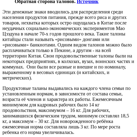
Обратная сторона талонов.
Источник
Эти денежные знаки вводились для распределения среди
населения продуктов питания, прежде всего риса и других
товаров, нехватка которых остро ощущалась в Китае после
неудачных социально-экономических экспериментов Мао
Цзэдуна в начале 70-х годов прошлого века. Такие талоны
китайцы стали называть «рисовыми» донгами или
«рисовыми» банкнотами. Одним видом талонов можно было
расплачиваться только в Пекине, а другим - на всей
территории Китая. Свои продовольственные талоны были на
некоторых предприятиях, в колхозах, вузах, воинских частях и
коммунах. Они были все разные и внешне и по номиналу,
выраженному в весовых единицах (и китайских, и
метрических).
Продуктовые таланы выдавались на каждого члена семьи по
установленным нормам, в зависимости от состава семьи,
возраста её членов и характера их работы. Ежемесячным
минимумом для кадровых рабочих было 14 кг
продовольствия, максимумом – 16 кг. Для рабочих,
занимавшихся физическим трудом, минимум составлял 18,5
кг, а максимум – 30 кг. Для новорожденного ребёнка
ежемесячная норма составляла лишь 3 кг. По мере роста
ребенка его норма увеличивалась.