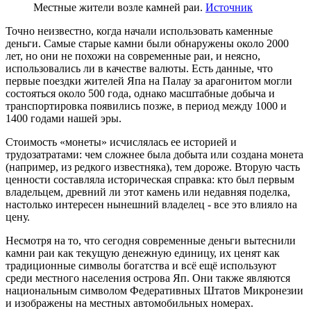
Местные жители возле камней раи.
Источник
Точно неизвестно, когда начали использовать каменные
деньги. Самые старые камни были обнаружены около 2000
лет, но они не похожи на современные раи, и неясно,
использовались ли в качестве валюты. Есть данные, что
первые поездки жителей Япа на Палау за арагонитом могли
состояться около 500 года, однако масштабные добыча и
транспортировка появились позже, в период между 1000 и
1400 годами нашей эры.
Стоимость «монеты» исчислялась ее историей и
трудозатратами: чем сложнее была добыта или создана монета
(например, из редкого известняка), тем дороже. Вторую часть
ценности составляла историческая справка: кто был первым
владельцем, древний ли этот камень или недавняя поделка,
настолько интересен нынешний владелец - все это влияло на
цену.
Несмотря на то, что сегодня современные деньги вытеснили
камни раи как текущую денежную единицу, их ценят как
традиционные символы богатства и всё ещё используют
среди местного населения острова Яп. Они также являются
национальным символом Федеративных Штатов Микронезии
и изображены на местных автомобильных номерах.