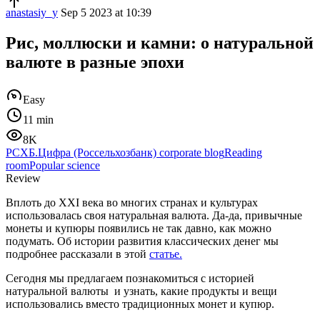
anastasiy_y
Sep 5 2023 at 10:39
Рис, моллюски и камни: о натуральной
валюте в разные эпохи
Easy
11 min
8K
РСХБ.Цифра (Россельхозбанк) corporate blog
Reading
room
Popular science
Review
Вплоть до ХХI века во многих странах и культурах
использовалась своя натуральная валюта. Да-да, привычные
монеты и купюры появились не так давно, как можно
подумать. Об истории развития классических денег мы
подробнее рассказали в этой
статье.
Сегодня мы предлагаем познакомиться с историей
натуральной валюты и узнать, какие продукты и вещи
использовались вместо традиционных монет и купюр.