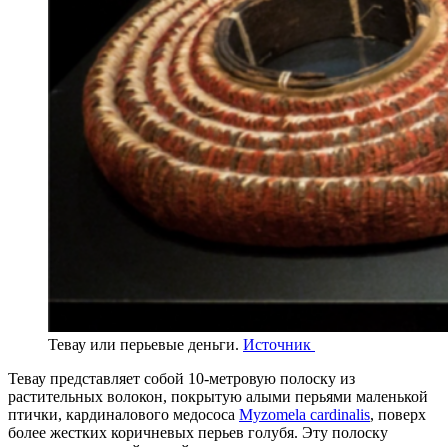
Тевау или перьевые деньги.
Источник
Тевау представляет собой 10-метровую полоску из
растительных волокон, покрытую алыми перьями маленькой
птички, кардиналового медососа
Myzomela cardinalis
, поверх
более жестких коричневых перьев голубя. Эту полоску