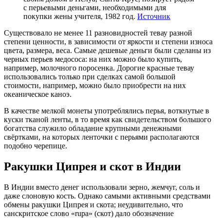
с перьевыми деньгами, необходимыми для
покупки жены учителя, 1982 год.
Источник
Существовало не менее 11 разновидностей тевау разной
степени ценности, в зависимости от яркости и степени износа
цвета, размера, веса. Самые дешевые деньги были сделаны из
черных перьев медососа: на них можно было купить,
например, молочного поросенка. Дорогие красные тевау
использовались только при сделках самой большой
стоимости, например, можно было приобрести на них
океаническое каноэ.
В качестве мелкой монеты употреблялись перья, воткнутые в
куски тканой ленты, в то время как свидетельством большого
богатства служило обладание крупными денежными
свёртками, на которых ленточки с перьями располагаются
подобно черепице.
Ракушки Ципрея и скот в Индии
В Индии вместо денег использовали зерно, жемчуг, соль и
даже слоновую кость. Однако самыми активными средствами
обмены ракушки Ципрея и скота; неудивительно, что
санскритское слово «rupa» (скот) дало обозначение