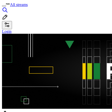
All streams
Login