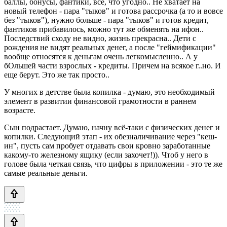
баллы, бонусы, фантики, всё, что угодно.. Не хватает на
новый телефон - пара "тыков" и готова рассрочка (а то и вовсе
без "тыков"), нужно больше - пара "тыков" и готов кредит,
фантиков прибавилось, можно тут же обменять на ифон..
Последствий сходу не видно, жизнь прекрасна.. Дети с
рождения не видят реальных денег, а после "геймификации"
вообще относятся к деньгам очень легкомысленно.. А у
бОльшей части взрослых - кредиты. Причем на всякое г..но. И
еще берут. Это же так просто..
У многих в детстве была копилка - думаю, это необходимый
элемент в развитии финансовой грамотности в раннем
возрасте.
Сын подрастает. Думаю, начну всё-таки с физических денег и
копилки. Следующий этап - их обезналичивание через "кеш-
ин", пусть сам пробует отдавать свои кровно заработанные
какому-то железному ящику (если захочет!)). Чтоб у него в
голове была четкая связь, что цифры в приложении - это те же
самые реальные деньги.