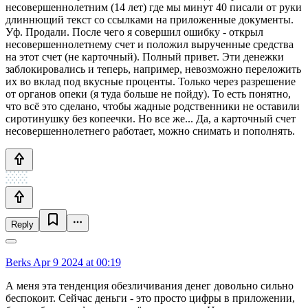
несовершеннолетним (14 лет) где мы минут 40 писали от руки
длиннющий текст со ссылками на приложенные документы.
Уф. Продали. После чего я совершил ошибку - открыл
несовершеннолетнему счет и положил вырученные средства
на этот счет (не карточный). Полный привет. Эти денежки
заблокировались и теперь, например, невозможно переложить
их во вклад под вкусные проценты. Только через разрешение
от органов опеки (я туда больше не пойду). То есть понятно,
что всё это сделано, чтобы жадные родственники не оставили
сиротинушку без копеечки. Но все же... Да, а карточный счет
несовершеннолетнего работает, можно снимать и пополнять.
Reply
Berks
Apr 9 2024 at 00:19
А меня эта тенденция обезличивания денег довольно сильно
беспокоит. Сейчас деньги - это просто цифры в приложении,