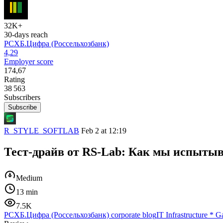
32K+
30-days reach
РСХБ.Цифра (Россельхозбанк)
4,29
Employer score
174,67
Rating
38 563
Subscribers
Subscribe
R_STYLE_SOFTLAB
Feb 2 at 12:19
Тест-драйв от RS-Lab: Как мы испыты
Medium
13 min
7.5K
РСХБ.Цифра (Россельхозбанк) corporate blog
IT Infrastructure
*
Ga