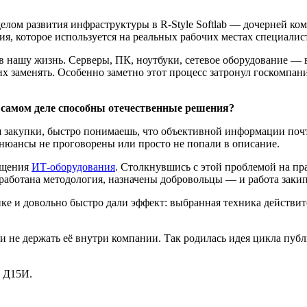
делом развития инфраструктуры в R-Style Softlab — дочерней к
я, которое используется на реальных рабочих местах специалис
 нашу жизнь. Серверы, ПК, ноутбуки, сетевое оборудование — в
их заменять. Особенно заметно этот процесс затронул госкомпа
а самом деле способны отечественные решения?
ля закупки, быстро понимаешь, что объективной информации по
 нюансы не проговорены или просто не попали в описание.
мещения
ИТ‑оборудования
. Столкнувшись с этой проблемой на пр
зработана методология, назначены добровольцы — и работа закип
упке и довольно быстро дали эффект: выбранная техника действ
и не держать её внутри компании. Так родилась идея цикла п
 Д15И.