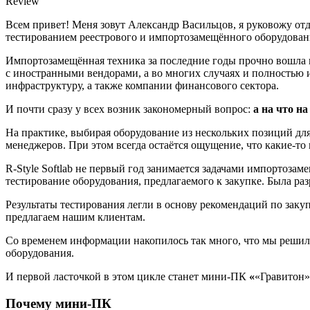
Review
Всем привет! Меня зовут Александр Васильцов, я руковожу от
тестированием реестрового и импортозамещённого оборудовани
Импортозамещённая техника за последние годы прочно вошла в
с иностранными вендорами, а во многих случаях и полностью 
инфраструктуру, а также компании финансового сектора.
И почти сразу у всех возник закономерный вопрос:
а на что н
На практике, выбирая оборудование из нескольких позиций д
менеджеров. При этом всегда остаётся ощущение, что какие‑то
R‑Style Softlab не первый год занимается задачами импортоза
тестирование оборудования, предлагаемого к закупке. Была ра
Результаты тестирования легли в основу рекомендаций по зак
предлагаем нашим клиентам.
Со временем информации накопилось так много, что мы решил
оборудования.
И первой ласточкой в этом цикле станет мини-ПК
«
«Гравитон»
Почему мини-ПК