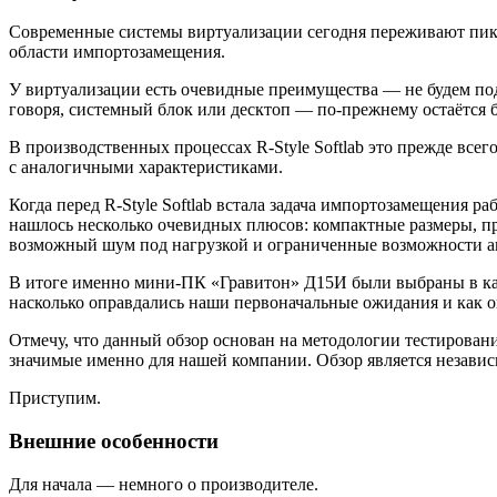
Современные системы виртуализации сегодня переживают пик р
области импортозамещения.
У виртуализации есть очевидные преимущества — не будем под
говоря, системный блок или десктоп — по‑прежнему остаётся 
В производственных процессах R‑Style Softlab это прежде все
с аналогичными характеристиками.
Когда перед R‑Style Softlab встала задача импортозамещения 
нашлось несколько очевидных плюсов: компактные размеры, п
возможный шум под нагрузкой и ограниченные возможности а
В итоге именно мини‑ПК «Гравитон» Д15И были выбраны в кач
насколько оправдались наши первоначальные ожидания и как он
Отмечу, что данный обзор основан на методологии тестировани
значимые именно для нашей компании. Обзор является незави
Приступим.
Внешние особенности
Для начала — немного о производителе.