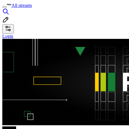
All streams
Login