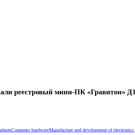
вали реестровый мини-ПК «Гравитон» Д
dgets
Computer hardware
Manufacture and development of electronics