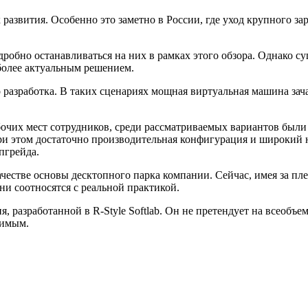
азвития. Особенно это заметно в России, где уход крупного за
робно останавливаться на них в рамках этого обзора. Однако с
более актуальным решением.
го разработка. В таких сценариях мощная виртуальная машина з
рабочих мест сотрудников, среди рассматриваемых вариантов был
ри этом достаточно производительная конфигурация и широкий
пгрейда.
естве основы десктопного парка компании. Сейчас, имея за пл
и соотносятся с реальной практикой.
я, разработанной в R‑Style Softlab. Он не претендует на всеоб
симым.