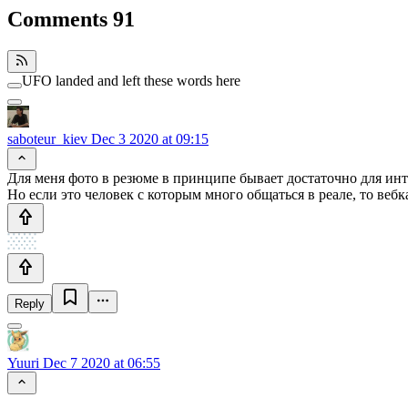
Comments
91
UFO landed and left these words here
saboteur_kiev
Dec 3 2020 at 09:15
Для меня фото в резюме в принципе бывает достаточно для инт
Но если это человек с которым много общаться в реале, то вебк
Reply
Yuuri
Dec 7 2020 at 06:55