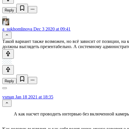
Reply
a_sukhomlinova
Dec 3 2020 at 09:41
Такой вариант также возможен, но всё зависит от позиции, н
должны выглядеть презентабельно. А системному администрато
Reply
vsman
Jan 18 2021 at 18:35
А как насчет проводить интервью без включенной камер
Как человек выглядит, и как себя ведет очень много говорит о