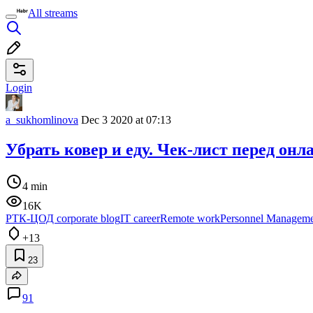
All streams
Login
a_sukhomlinova
Dec 3 2020 at 07:13
Убрать ковер и еду. Чек-лист перед он
4 min
16K
РТК-ЦОД corporate blog
IT career
Remote work
Personnel Managem
+13
23
91