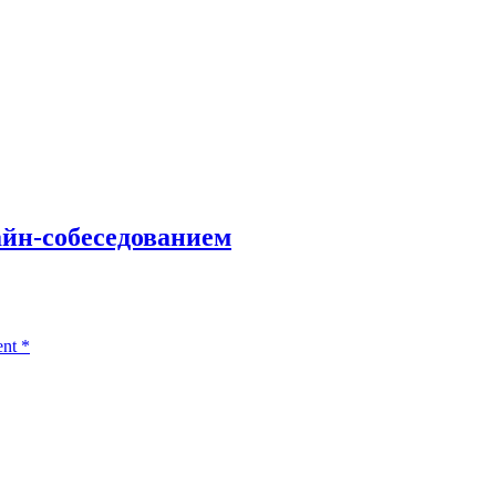
лайн-собеседованием
ent
*