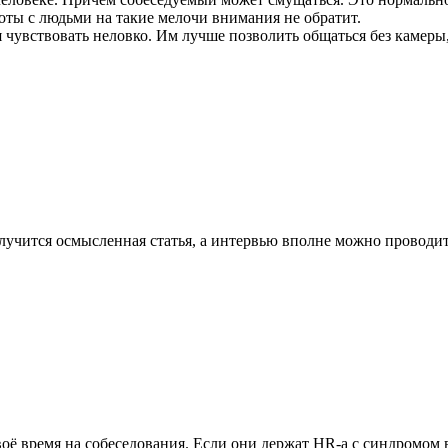
боты с людьми на такие мелочи внимания не обратит.
я чувствовать неловко. Им лучше позволить общаться без камер
лучится осмысленная статья, а интервью вполне можно проводит
воё время на собеседования. Если они держат HR-а с синдромом в