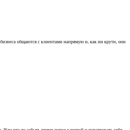
 бизнеса общаются с клиентами напрямую и, как ни крути, они
. Или что-то забыть прямо перед камерой и чувствовать себя