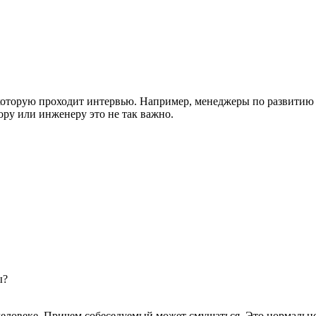
а которую проходит интервью. Например, менеджеры по развитию
ру или инженеру это не так важно.
ы?
 человеке. Причем собеседуемый может смущаться. Это нормально