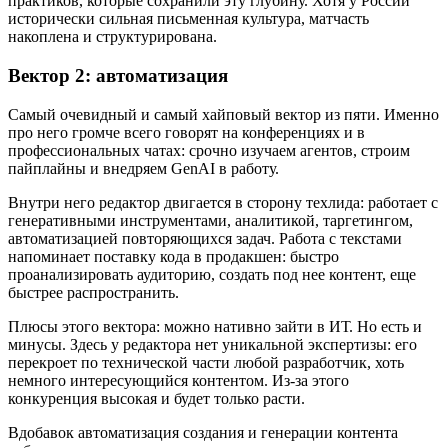
практиков, которые сохранили эту глубину. Хотя у России
исторически сильная письменная культура, матчасть
накоплена и структурирована.
Вектор 2: автоматизация
Самый очевидный и самый хайповый вектор из пяти. Именно
про него громче всего говорят на конференциях и в
профессиональных чатах: срочно изучаем агентов, строим
пайплайны и внедряем GenAI в работу.
Внутри него редактор двигается в сторону техлида: работает с
генеративными инструментами, аналитикой, таргетингом,
автоматизацией повторяющихся задач. Работа с текстами
напоминает поставку кода в продакшен: быстро
проанализировать аудиторию, создать под нее контент, еще
быстрее распространить.
Плюсы этого вектора: можно нативно зайти в ИТ. Но есть и
минусы. Здесь у редактора нет уникальной экспертизы: его
перекроет по технической части любой разработчик, хоть
немного интересующийся контентом. Из-за этого
конкуренция высокая и будет только расти.
Вдобавок автоматизация создания и генерации контента