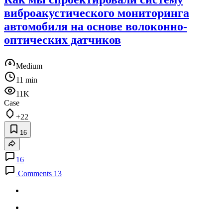
виброакустического мониторинга
автомобиля на основе волоконно-
оптических датчиков
Medium
11 min
11K
Case
+22
16
16
Comments 13