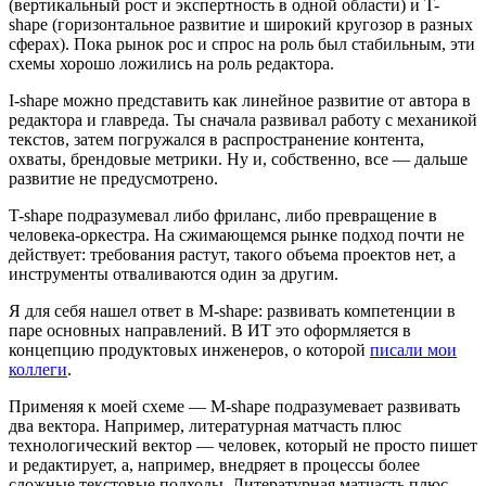
(вертикальный рост и экспертность в одной области) и T-
shape (горизонтальное развитие и широкий кругозор в разных
сферах). Пока рынок рос и спрос на роль был стабильным, эти
схемы хорошо ложились на роль редактора.
I-shape можно представить как линейное развитие от автора в
редактора и главреда. Ты сначала развивал работу с механикой
текстов, затем погружался в распространение контента,
охваты, брендовые метрики. Ну и, собственно, все — дальше
развитие не предусмотрено.
T-shape подразумевал либо фриланс, либо превращение в
человека-оркестра. На сжимающемся рынке подход почти не
действует: требования растут, такого объема проектов нет, а
инструменты отваливаются один за другим.
Я для себя нашел ответ в M-shape: развивать компетенции в
паре основных направлений. В ИТ это оформляется в
концепцию продуктовых инженеров, о которой
писали мои
коллеги
.
Применяя к моей схеме — M-shape подразумевает развивать
два вектора. Например, литературная матчасть плюс
технологический вектор — человек, который не просто пишет
и редактирует, а, например, внедряет в процессы более
сложные текстовые подходы. Литературная матчасть плюс