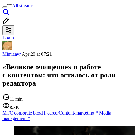
All streams
Login
Mimizavr
Apr 20 at 07:21
«Великое очищение» в работе
с контентом: что осталось от роли
редактора
11 min
8.3K
МТС corporate blog
IT career
Content-marketing
*
Media
management
*