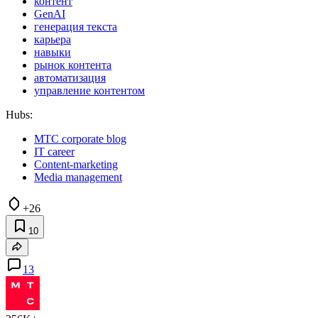
контент
GenAI
генерация текста
карьера
навыки
рынок контента
автоматизация
управление контентом
Hubs:
МТС corporate blog
IT career
Content-marketing
Media management
+26
10
13