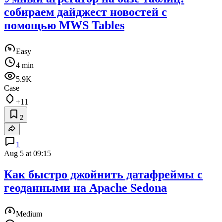
собираем дайджест новостей с
помощью MWS Tables
Easy
4 min
5.9K
Case
+11
2
1
Aug 5 at 09:15
Как быстро джойнить датафреймы с
геоданными на Apache Sedona
Medium