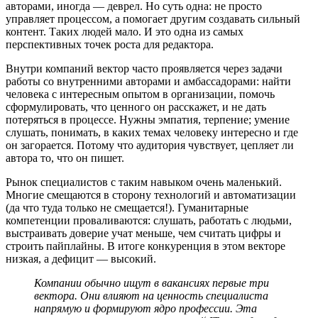
авторами, иногда — деврел. Но суть одна: не просто
управляет процессом, а помогает другим создавать сильный
контент. Таких людей мало. И это одна из самых
перспективных точек роста для редактора.
Внутри компаний вектор часто проявляется через задачи
работы со внутренними авторами и амбассадорами: найти
человека с интересным опытом в организации, помочь
сформулировать, что ценного он расскажет, и не дать
потеряться в процессе. Нужны эмпатия, терпение; умение
слушать, понимать, в каких темах человеку интересно и где
он загорается. Потому что аудитория чувствует, цепляет ли
автора то, что он пишет.
Рынок специалистов с таким навыком очень маленький.
Многие смещаются в сторону технологий и автоматизации
(да что туда только не смещается!). Гуманитарные
компетенции проваливаются: слушать, работать с людьми,
выстраивать доверие учат меньше, чем считать цифры и
строить пайплайны. В итоге конкуренция в этом векторе
низкая, а дефицит — высокий.
Компании обычно ищут в вакансиях первые три
вектора. Они влияют на ценность специалиста
напрямую и формируют ядро профессии. Эта