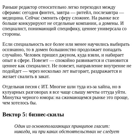
Раньше редактор относительно легко переходил между
сферами: сегодня финтех, завтра — ритейл, послезавтра —
медицина. Сейчас сменить сферу сложнее. На рынке все
больше конкурируют не отдельные компании, а домены. И
специалист, понимающий специфику, ценнее универсала со
стороны.
Если специальность все более или менее научились выбирать
осознанно, то в домен большинство продолжает попадать
случайно. Человек пришел джуном, куда взяли, и набирает
опыт в сфере. Повезет — спокойно развивается и становится
ценнее как специалист. Не повезет, направление внутренне не
подойдет — через несколько лет выгорает, раздражается и
желает свалить в закат.
Отдельная песня с ИТ. Многие шли туда из-за хайпа, но в
кулуарных разговорах я все чаще слышу мечты оттуда уйти.
Минутка черного юмора:
на сжимающемся рынке это проще,
чем хотелось бы.
Вектор 5: бизнес-скилы
Один из основополагающих принципов гласит:
никогда, ни при каких обстоятельствах не следует