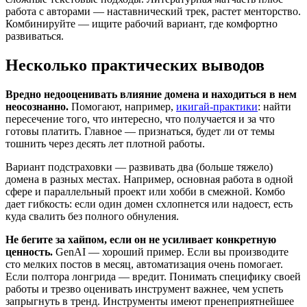
работа с авторами — наставнический трек, растет менторство.
Комбинируйте — ищите рабочий вариант, где комфортно
развиваться.
Несколько практических выводов
Вредно недооценивать влияние домена и находиться в нем
неосознанно.
Помогают, например,
икигай-практики
: найти
пересечение того, что интересно, что получается и за что
готовы платить. Главное — признаться, будет ли от темы
тошнить через десять лет плотной работы.
Вариант подстраховки — развивать два (больше тяжело)
домена в разных местах. Например, основная работа в одной
сфере и параллельный проект или хобби в смежной. Комбо
дает гибкость: если один домен схлопнется или надоест, есть
куда свалить без полного обнуления.
Не бегите за хайпом, если он не усиливает конкретную
ценность.
GenAI — хороший пример. Если вы производите
сто мелких постов в месяц, автоматизация очень помогает.
Если полтора лонгрида — вредит. Понимать специфику своей
работы и трезво оценивать инструмент важнее, чем успеть
запрыгнуть в тренд. Инструменты имеют пренеприятнейшее