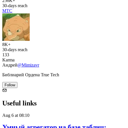
256K+
30-days reach
МТС
8K+
30-days reach
133
Karma
Андрей
@Mimizavr
Библиарий Ордена True Tech
Follow
Useful links
Aug 6 at 08:10
Умный агрегатор на базе таблиц: