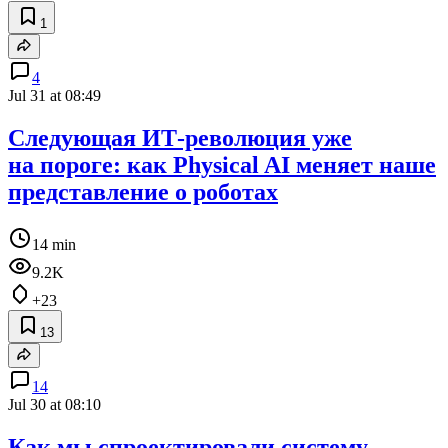
1
4
Jul 31 at 08:49
Следующая ИТ‑революция уже
на пороге: как Physical AI меняет наше
представление о роботах
14 min
9.2K
+23
13
14
Jul 30 at 08:10
Как мы спроектировали систему