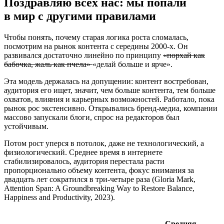
Поздравляю всех нас: мы попали
в мир с другими правилами
Чтобы понять, почему старая логика роста сломалась,
посмотрим на рынок контента с середины 2000-х. Он
развивался достаточно линейно по принципу
«порхай как
бабочка, жаль как пчела»
«делай больше и ярче».
Эта модель держалась на допущении: контент востребован,
аудитория его ищет, значит, чем больше контента, тем больше
охватов, влияния и карьерных возможностей. Работало, пока
рынок рос экстенсивно. Открывались бренд-медиа, компании
массово запускали блоги, спрос на редакторов был
устойчивым.
Потом рост уперся в потолок, даже не технологический, а
физиологический. Среднее время в интернете
стабилизировалось, аудитория перестала расти
пропорционально объему контента, фокус внимания за
двадцать лет сократился в три-четыре раза (Gloria Mark,
Attention Span: A Groundbreaking Way to Restore Balance,
Happiness and Productivity, 2023).
Средняя