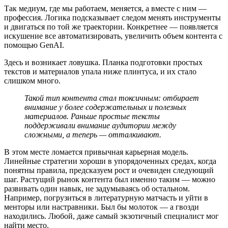
Так медиум, где мы работаем, меняется, а вместе с ним —
профессия. Логика подсказывает следом менять инструменты
и двигаться по той же траектории. Конкретнее — появляется
искушение все автоматизировать, увеличить объем контента с
помощью GenAI.
Здесь и возникает ловушка. Планка подготовки простых
текстов и материалов упала ниже плинтуса, и их стало
слишком много.
Такой тип контента стал токсичным: отбирает
внимание у более содержательных и полезных
материалов. Раньше простые тексты
поддерживали внимание аудитории между
сложными, а теперь — отталкивают.
В этом месте ломается привычная карьерная модель.
Линейные стратегии хороши в упорядоченных средах, когда
понятны правила, предсказуем рост и очевиден следующий
шаг. Растущий рынок контента был именно таким — можно
развивать один навык, не задумываясь об остальном.
Например, погрузиться в литературную матчасть и уйти в
менторы или настравники. Был бы молоток — а гвозди
находились. Любой, даже самый экзотичный специалист мог
найти место.