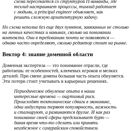
схема пересекается со структурой IT-команды, где
техлид настраивает процессы, тимлид работает
с людьми, а principal engineer объясняет, как
решить сложную архитектурную задачу.
Но схема неполна без еще двух пунктов, завязанных не столько
на личных качествах и навыках, сколько на понимании
контекста. Они в требованиях почти не появляются —
однако часто определяют, сколько редактор стоит на рынке.
Вектор 4: знание доменной области
Доменная экспертиза — это понимание отрасли, где
работаешь: ее особенностей, ключевых игроков и мелких
деталей. При смене домена большая часть опыта обнуляется.
Эти потери стоит учитывать в карьерных решениях.
Периодическое обнуление опыта в наши
интересные времена — ощутимый риск.
Происходят тектонические сдвиги в экономике,
одни индустрии теряют популярность, важность
и стагнируют, а развиваются другие. И как раз
понимание своей сферы предсказывает бурю —
давая время что-то сделать или принять
неизбежное с самурайским спокойствием.