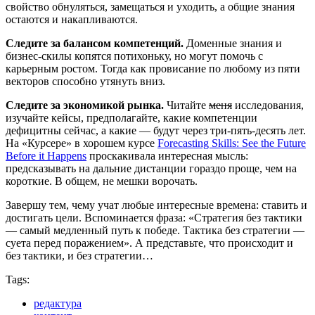
свойство обнуляться, замещаться и уходить, а общие знания
остаются и накапливаются.
Следите за балансом компетенций.
Доменные знания и
бизнес-скилы копятся потихоньку, но могут помочь с
карьерным ростом. Тогда как провисание по любому из пяти
векторов способно утянуть вниз.
Следите за экономикой рынка.
Читайте
меня
исследования,
изучайте кейсы, предполагайте, какие компетенции
дефицитны сейчас, а какие — будут через три-пять-десять лет.
На «Курсере» в хорошем курсе
Forecasting Skills: See the Future
Before it Happens
проскакивала интересная мысль:
предсказывать на дальние дистанции гораздо проще, чем на
короткие. В общем, не мешки ворочать.
Завершу тем, чему учат любые интересные времена: ставить и
достигать цели. Вспоминается фраза: «Стратегия без тактики
— самый медленный путь к победе. Тактика без стратегии —
суета перед поражением». А представьте, что происходит и
без тактики, и без стратегии…
Tags:
редактура