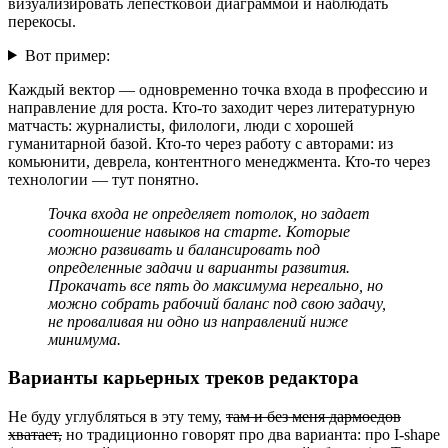
визуализировать лепестковой диаграммой и наблюдать
перекосы.
Вот пример:
Каждый вектор — одновременно точка входа в профессию и
направление для роста. Кто-то заходит через литературную
матчасть: журналисты, филологи, люди с хорошей
гуманитарной базой. Кто-то через работу с авторами: из
комьюнити, деврела, контентного менеджмента. Кто-то через
технологии — тут понятно.
Точка входа не определяет потолок, но задает
соотношение навыков на старте. Которые
можно развивать и балансировать под
определенные задачи и варианты развития.
Прокачать все пять до максимума нереально, но
можно собрать рабочий баланс под свою задачу,
не проваливая ни одно из направлений ниже
минимума.
Варианты карьерных треков редактора
Не буду углубляться в эту тему,
там и без меня дармоедов
хватает,
но традиционно говорят про два варианта: про I-shape