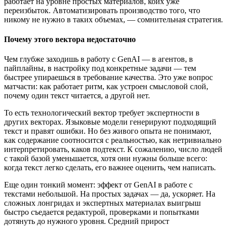
работает на уровне простых материалов, коих уже
переизбыток. Автоматизировать производство того, что
никому не нужно в таких объемах, — сомнительная стратегия.
Почему этого вектора недостаточно
Чем глубже заходишь в работу с GenAI — в агентов, в
пайплайны, в настройку под конкретные задачи — тем
быстрее упираешься в требование качества. Это уже вопрос
матчасти: как работает ритм, как устроен смысловой слой,
почему один текст читается, а другой нет.
То есть технологический вектор требует экспертности в
других векторах. Языковые модели генерируют подходящий
текст и правят ошибки. Но без живого опыта не понимают,
как содержание соотносится с реальностью, как нетривиально
интерпретировать, каков подтекст. К сожалению, число людей
с такой базой уменьшается, хотя они нужны больше всего:
когда текст легко сделать, его важнее оценить, чем написать.
Еще один тонкий момент: эффект от GenAI в работе с
текстами небольшой. На простых задачах — да, ускоряет. На
сложных лонгридах и экспертных материалах выигрыш
быстро съедается редактурой, проверками и попытками
дотянуть до нужного уровня. Средний прирост