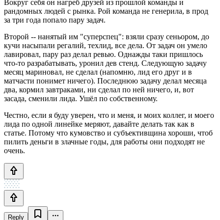
Вокруг себя он нагреб друзей из прошлой команды и
рандомных людей с рынка. Рой команда не генерила, в прод
за три года попало пару задач.
Второй -- нанятый им "суперспец": взяли сразу сеньором, до
кучи насыпали регалий, техлид, все дела. От задач он умело
лавировал, пару раз делал ревью. Однажды таки пришлось
что-то разрабатывать, уронил дев стенд. Следующую задачу
месяц мариновал, не сделал (напомню, лид его друг и в
матчасти понимет ничего). Последнюю задачу делал месяца
два, кормил завтраками, ни сделал по ней ничего, и, вот
засада, сменили лида. Ушёл по собственному.
Честно, если я буду уверен, что и меня, и моих коллег, и моего
лида по одной линейке меряют, давайте делать так как в
статье. Потому что кумовство и субъективщина хороши, чтоб
пилить деньги в злачные годы, для работы они подходят не
очень.
Reply