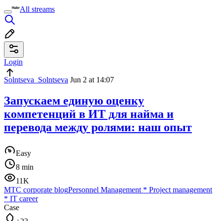
All streams
Login
Solntseva_Solntseva
Jun 2 at 14:07
Запускаем единую оценку
компетенций в ИТ для найма и
перевода между ролями: наш опыт
Easy
8 min
11K
МТС corporate blog
Personnel Management
*
Project management
*
IT career
Case