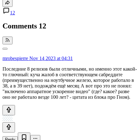
12
Comments
12
mrobespierre
Nov 14 2023 at 04:31
Последние 8 релизов были отличными, но именно этот какой-
то глючный: куча жалоб в соответствующем сабреддите
(преимущественно на ноутбучное железо, которое работало в
38, а в 39 нет), подождём ещё месяц А вот про это не понял:
"включено аппаратное ускорение видео" (где? какое? разве
оно не работало везде 100 лет? - цитата из блока про Гном).
Reply