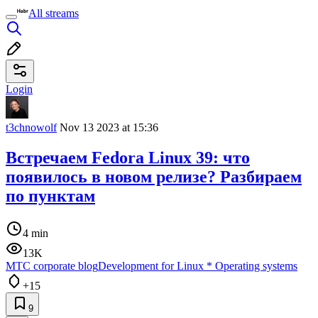
All streams
Login
t3chnowolf
Nov 13 2023 at 15:36
Встречаем Fedora Linux 39: что
появилось в новом релизе? Разбираем
по пунктам
4 min
13K
МТС corporate blog
Development for Linux
*
Operating systems
+15
9