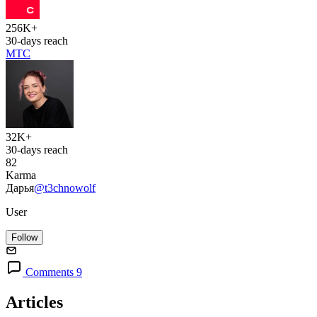
256K+
30-days reach
МТС
32K+
30-days reach
82
Karma
Дарья
@t3chnowolf
User
Follow
Comments 9
Articles