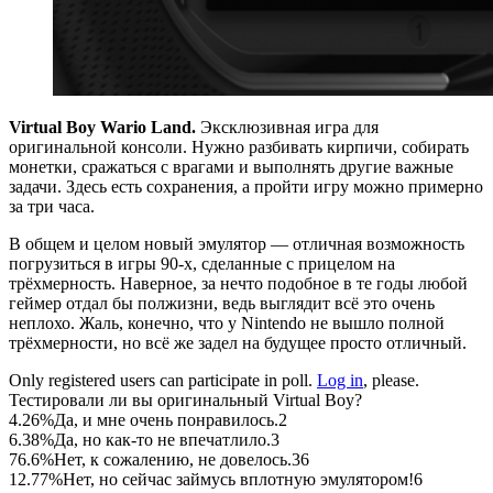
Virtual Boy Wario Land.
Эксклюзивная игра для
оригинальной консоли. Нужно разбивать кирпичи, собирать
монетки, сражаться с врагами и выполнять другие важные
задачи. Здесь есть сохранения, а пройти игру можно примерно
за три часа.
В общем и целом новый эмулятор — отличная возможность
погрузиться в игры 90-х, сделанные с прицелом на
трёхмерность. Наверное, за нечто подобное в те годы любой
геймер отдал бы полжизни, ведь выглядит всё это очень
неплохо. Жаль, конечно, что у Nintendo не вышло полной
трёхмерности, но всё же задел на будущее просто отличный.
Only registered users can participate in poll.
Log in
, please.
Тестировали ли вы оригинальный Virtual Boy?
4.26%
Да, и мне очень понравилось.
2
6.38%
Да, но как-то не впечатлило.
3
76.6%
Нет, к сожалению, не довелось.
36
12.77%
Нет, но сейчас займусь вплотную эмулятором!
6