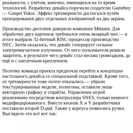
реальности, с учётом, конечно, имеющихся на то время
технологий. Разработку девайса поручили создателю Gameboy
— Gunpei Yokoi. Эффект трёхмерности достигался путём
проецирования двух отдельных изображений на два экрана.
Производство дисплеев доверили компании Mitsumi. Для
обработки двух картинок требовался очень мощный чип — в
итоге выбрали 32-битный RISC-процессор производства
NEC. Затем оказалось, что девайс генерирует сильное
электромагнитное излучение. От него пользователя решили
защитить, в результате чего девайс стал весьма громоздким, да
ещё и с наплечным креплением.
Поэтому команда проекта предпочла перейти к концепции
настольного девайса со специальной подставкой. Кроме того,
от трёхмерности тоже почти отказались — убрали
текстурированные модели, полигоны, оставили лишь
векторную графику и спрайты. Управление игрой
реализовано посредством контроллера SNES, только немного
модифицированного. Вместо кнопок X и Y разработчики
поставили второй D-pad. Также у корпуса появились ручки.
Выглядело это всё вот так: