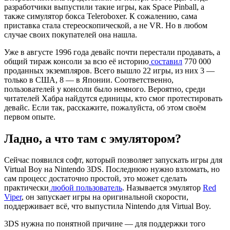
разработчики выпустили такие игры, как Space Pinball, а
также симулятор бокса Teleroboxer. К сожалению, сама
приставка стала стереоскопической, а не VR. Но в любом
случае своих покупателей она нашла.
Уже в августе 1996 года девайс почти перестали продавать, а
общий тираж консоли за всю её историю
составил
770 000
проданных экземпляров. Всего вышло 22 игры, из них 3 —
только в США, 8 — в Японии. Соответственно,
пользователей у консоли было немного. Вероятно, среди
читателей Хабра найдутся единицы, кто смог протестировать
девайс. Если так, расскажите, пожалуйста, об этом своём
первом опыте.
Ладно, а что там с эмулятором?
Сейчас появился софт, который позволяет запускать игры для
Virtual Boy на Nintendo 3DS. Последнюю нужно взломать, но
сам процесс достаточно простой, это может сделать
практически
любой пользователь
. Называется эмулятор
Red
Viper
, он запускает игры на оригинальной скорости,
поддерживает всё, что выпустила Nintendo для Virtual Boy.
3DS нужна по понятной причине — для поддержки того