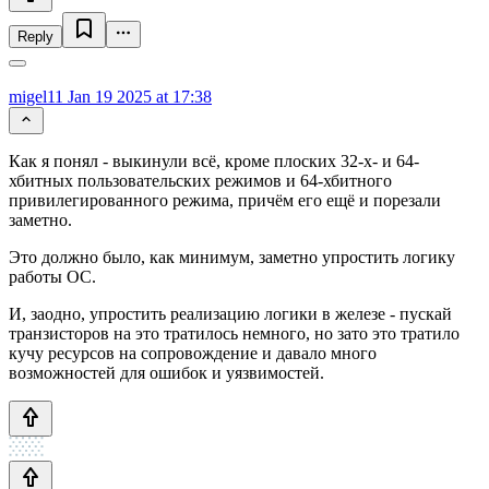
Reply
migel11
Jan 19 2025 at 17:38
Как я понял - выкинули всё, кроме плоских 32-х- и 64-
хбитных пользовательских режимов и 64-хбитного
привилегированного режима, причём его ещё и порезали
заметно.
Это должно было, как минимум, заметно упростить логику
работы ОС.
И, заодно, упростить реализацию логики в железе - пускай
транзисторов на это тратилось немного, но зато это тратило
кучу ресурсов на сопровождение и давало много
возможностей для ошибок и уязвимостей.