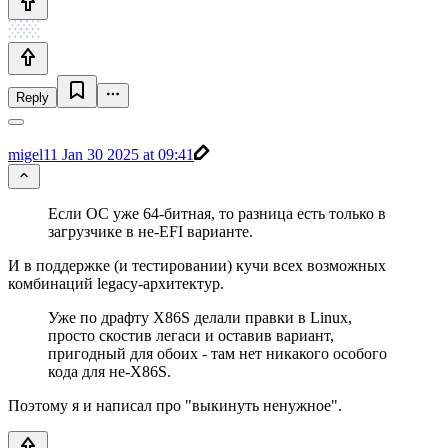
Reply
migel11
Jan 30 2025 at 09:41
Если ОС уже 64-битная, то разница есть только в
загрузчике в не-EFI варианте.
И в поддержке (и тестировании) кучи всех возможных
комбинаций legacy-архитектур.
Уже по драфту X86S делали правки в Linux,
просто скостив легаси и оставив вариант,
пригодный для обоих - там нет никакого особого
кода для не-X86S.
Поэтому я и написал про "выкинуть ненужное".