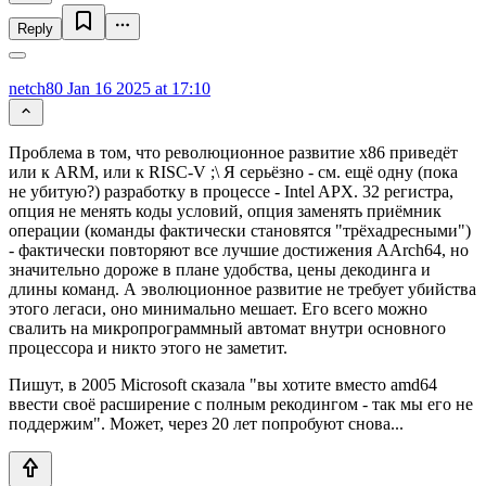
Reply
netch80
Jan 16 2025 at 17:10
Проблема в том, что революционное развитие x86 приведёт
или к ARM, или к RISC-V ;\ Я серьёзно - см. ещё одну (пока
не убитую?) разработку в процессе - Intel APX. 32 регистра,
опция не менять коды условий, опция заменять приёмник
операции (команды фактически становятся "трёхадресными")
- фактически повторяют все лучшие достижения AArch64, но
значительно дороже в плане удобства, цены декодинга и
длины команд. А эволюционное развитие не требует убийства
этого легаси, оно минимально мешает. Его всего можно
свалить на микропрограммный автомат внутри основного
процессора и никто этого не заметит.
Пишут, в 2005 Microsoft сказала "вы хотите вместо amd64
ввести своё расширение с полным рекодингом - так мы его не
поддержим". Может, через 20 лет попробуют снова...