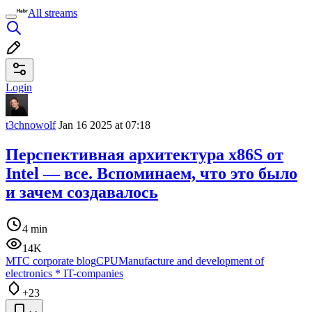
All streams
Login
t3chnowolf
Jan 16 2025 at 07:18
Перспективная архитектура x86S от
Intel — все. Вспоминаем, что это было
и зачем создавалось
4 min
14K
МТС corporate blog
CPU
Manufacture and development of
electronics
*
IT-companies
+23