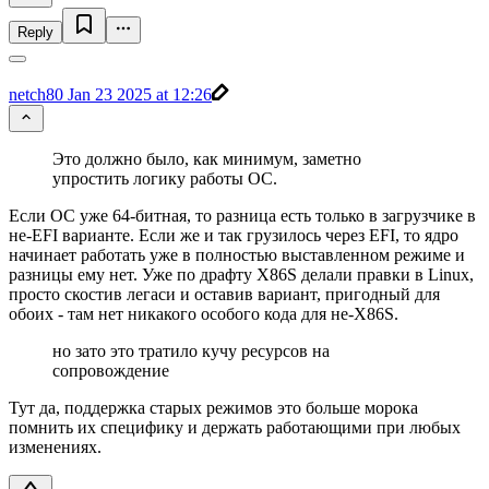
Reply
netch80
Jan 23 2025 at 12:26
Это должно было, как минимум, заметно
упростить логику работы ОС.
Если ОС уже 64-битная, то разница есть только в загрузчике в
не-EFI варианте. Если же и так грузилось через EFI, то ядро
начинает работать уже в полностью выставленном режиме и
разницы ему нет. Уже по драфту X86S делали правки в Linux,
просто скостив легаси и оставив вариант, пригодный для
обоих - там нет никакого особого кода для не-X86S.
но зато это тратило кучу ресурсов на
сопровождение
Тут да, поддержка старых режимов это больше морока
помнить их специфику и держать работающими при любых
изменениях.