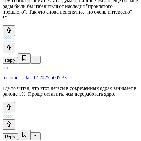
Тема согласования с AMD, думаю, ни при чём - те ещё больше
рады были бы избавиться от наследия "проклятого
прошлого". Так что снова непонятно, "но очень интересно"
™.
Reply
melodictsk
Jan 17 2025 at 05:33
Где то читал, что этот легаси в современных ядрах занимает в
районе 1%. Проще оставить, чем переработать ядро.
Reply