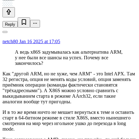
Reply
netch80
Jan 16 2025 at 17:05
А ведь x86S задумывалась как альтернатива ARM,
у нее были все шансы на успех. Почему все
закончилось?
Как "другой ARM, но не хуже, чем ARM" - это Intel APX. Там
32 регистра, опция не менять коды условий, опция заменять
приёмник операции (команды фактически становятся
"трёхадресными"). А X86S можно условно сравнить с
выкидыванием старта в режиме AArch32, если такие
аналогии вообще тут пригодны.
И в то же время ничто не мешает вернуться к теме и оставить
старт в 64-битном режиме в стиле X86S, вместо нынешнего
смотрения на мир через игольное ушко до перехода в long
mode.