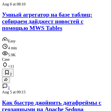
Aug 6 at 08:10
Умный агрегатор на базе таблиц:
собираем дайджест новостей с
помощью MWS Tables
Easy
4 min
5.9K
Case
+11
2
1
Aug 5 at 09:15
Как быстро джойнить датафреймы с
геоданными на Apache Sedona