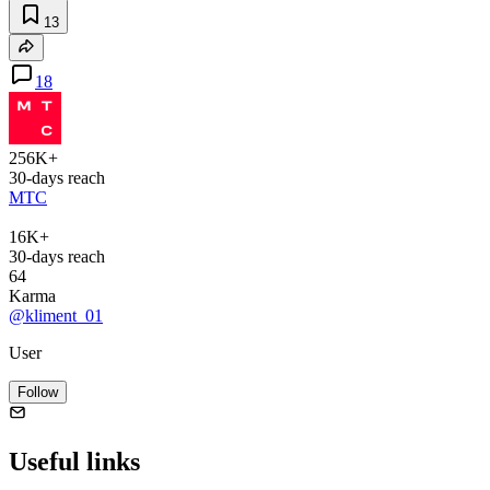
13
18
256K+
30-days reach
МТС
16K+
30-days reach
64
Karma
@kliment_01
User
Follow
Useful links