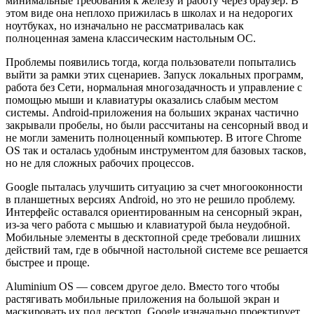
минимальные требования к железу и работу через браузер. В
этом виде она неплохо прижилась в школах и на недорогих
ноутбуках, но изначально не рассматривалась как
полноценная замена классическим настольным ОС.
Проблемы появились тогда, когда пользователи попытались
выйти за рамки этих сценариев. Запуск локальных программ,
работа без Сети, нормальная многозадачность и управление с
помощью мыши и клавиатуры оказались слабым местом
системы. Android-приложения на больших экранах частично
закрывали пробелы, но были рассчитаны на сенсорный ввод и
не могли заменить полноценный компьютер. В итоге Chrome
OS так и осталась удобным инструментом для базовых тасков,
но не для сложных рабочих процессов.
Google пыталась улучшить ситуацию за счет многооконности
в планшетных версиях Android, но это не решило проблему.
Интерфейс оставался ориентированным на сенсорный экран,
из-за чего работа с мышью и клавиатурой была неудобной.
Мобильные элементы в десктопной среде требовали лишних
действий там, где в обычной настольной системе все решается
быстрее и проще.
Aluminium OS — совсем другое дело. Вместо того чтобы
растягивать мобильные приложения на большой экран и
маскировать их под десктоп, Google изначально проектирует