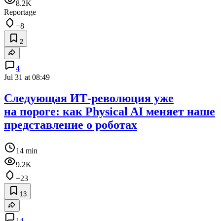
8.2K
Reportage
+8
2
4
Jul 31 at 08:49
Следующая ИТ‑революция уже
на пороге: как Physical AI меняет наше
представление о роботах
14 min
9.2K
+23
13
14