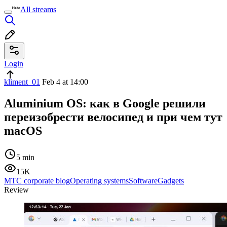
All streams
Login
kliment_01
Feb 4 at 14:00
Aluminium OS: как в Google решили
переизобрести велосипед и при чем тут
macOS
5 min
15K
МТС corporate blog
Operating systems
Software
Gadgets
Review