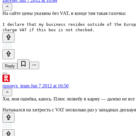
zhovner
Jun 7 2012 at 16:44
На сайте цены указаны без VAT, в конце там такая галочка:
I declare that my business resides outside of the Europ
charge VAT if this box is not checked.
Reply
rusonyx_team
Jun 7 2012 at 16:50
Хм, моя ошибка, каюсь. Плюс лизвебу в карму — далеко не все
Натыкался на хитрость с VAT несколько раз у западных дискаун