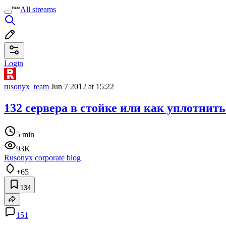
All streams
Login
rusonyx_team
Jun 7 2012 at 15:22
132 сервера в стойке или как уплотнить
5 min
93K
Rusonyx corporate blog
+65
134
151