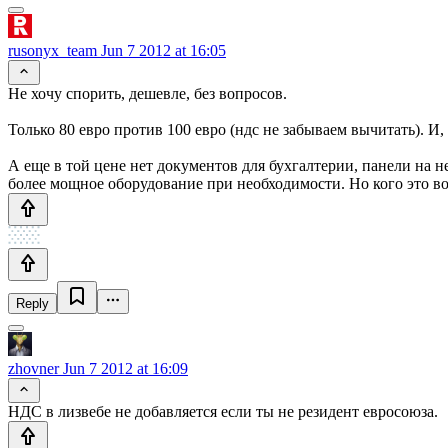
rusonyx_team
Jun 7 2012 at 16:05
Не хочу спорить, дешевле, без вопросов.
Только 80 евро против 100 евро (ндс не забываем вычитать). И, 
А еще в той цене нет документов для бухгалтерии, панели на 
более мощное оборудование при необходимости. Но кого это во
Reply
zhovner
Jun 7 2012 at 16:09
НДС в лизвебе не добавляется если ты не резидент евросоюза.