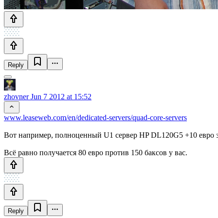
Reply
zhovner
Jun 7 2012 at 15:52
www.leaseweb.com/en/dedicated-servers/quad-core-servers
Вот например, полноценный U1 сервер HP DL120G5 +10 евро за 
Всё равно получается 80 евро против 150 баксов у вас.
Reply