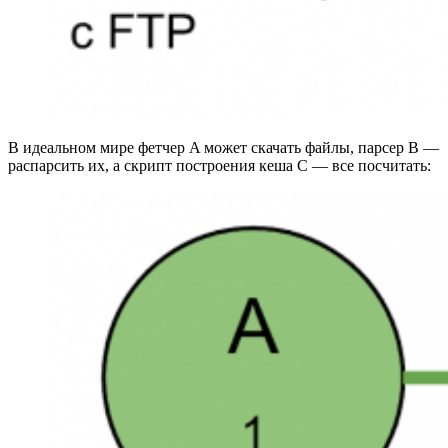
В идеальном мире фетчер A может скачать файлы, парсер B —
распарсить их, а скрипт построения кеша C — все посчитать: