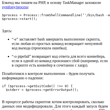
Бэкенд мы пишем на PHP, в основу TaskManager заложили
symfony/process
:
$process = Process::fromShellCommandline(‘'/bin/bash -e
$process->start();
Здесь:
“-e” заставляет bash завершить выполнение скрипта,
если любая из простых команд возвращает ненулевой
код выхода (произошла ошибка);
“-o pipefail” возвращает код ответа для всего конвейера,
если в одной из команд произошел сбой (например, если
в скрипте есть конвейер в сочетании с xargs).
Позаботимся о контроле выполнения – будем получать
информацию о падении:
if ($process->getExitCode() !== 0) {

  $stderr = $process->getErrorOutput();
В процессе работы скриптов хотим контролировать, сколько
данных они модифицировали. Для этого каждый запуск будем