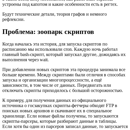
устроены под капотом и какие особенности есть в регтех.
Будут технические детали, теория графов и немного
рефлексии.
Проблема: зоопарк скриптов
Когда началась эта история, для запуска скриптов по
расписанию мы использовали cron. Каждую ночь работал
главный bash-скрипт, который запускал другие, дожидаясь их
выполнения через wait.
При добавлении новых скриптов эта процедура занимала все
больше времени. Между скриптами были отличия в способах
запуска и организации многопроцессности, а ещё
зависимости, в том числе от данных. Передвигать или
отключать скрипты приходилось с большой осторожностью.
К примеру, для получения данных из официального
источника о госзакупках скрипты-фетчеры обходят FTP в
поисках новых архивов и скачивают их в специальное
хранилище. Если новые файлы получены, то запускаются
скрипты-парсеры, которые разбирают данные в таблицы.
Если хотя бы один из парсеров записал данные, то запускается