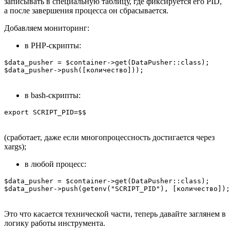
записывать в специальную таблицу, где фиксируется его PID,
а после завершения процесса он сбрасывается.
Добавляем мониторинг:
в PHP-скрипты:
$data_pusher = $container->get(DataPusher::class);

$data_pusher->push([количество]));
в bash-скрипты:
export SCRIPT_PID=$$
(сработает, даже если многопроцессность достигается через
xargs);
в любой процесс:
$data_pusher = $container->get(DataPusher::class);

$data_pusher->push(getenv("SCRIPT_PID"), [количество]);
Это что касается технической части, теперь давайте заглянем в
логику работы инструмента.