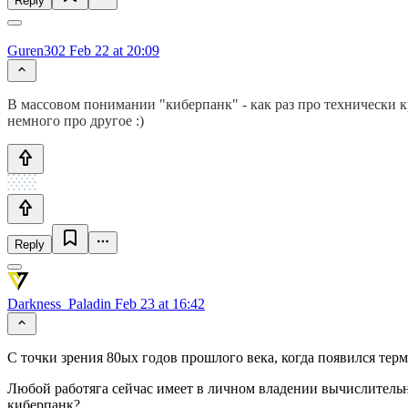
Reply
Guren302
Feb 22 at 20:09
В массовом понимании "киберпанк" - как раз про технически к
немного про другое :)
Reply
Darkness_Paladin
Feb 23 at 16:42
С точки зрения 80ых годов прошлого века, когда появился терм
Любой работяга сейчас имеет в личном владении вычислительн
киберпанк?