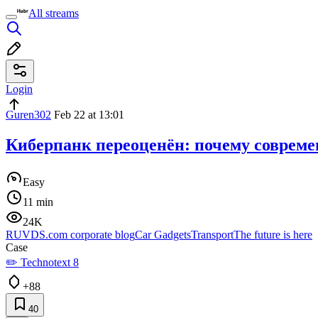
All streams
Login
Guren302
Feb 22 at 13:01
Киберпанк переоценён: почему совреме
Easy
11 min
24K
RUVDS.com corporate blog
Car Gadgets
Transport
The future is here
Case
✏️ Technotext 8
+88
40