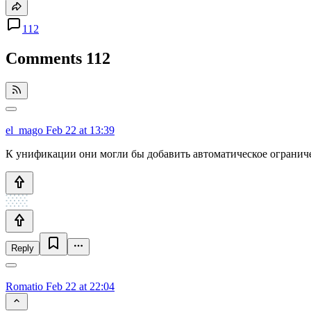
112
Comments
112
el_mago
Feb 22 at 13:39
К унификации они могли бы добавить автоматическое ограничени
Reply
Romatio
Feb 22 at 22:04