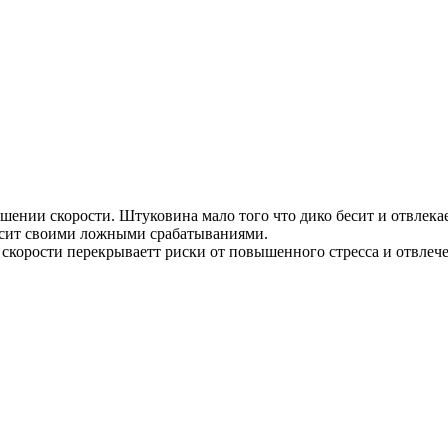
ышении скорости. Штуковина мало того что дико бесит и отвлек
бесит своими ложными срабатываниями.
я скорости перекрываетт риски от повышенного стресса и отвле