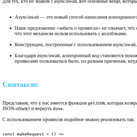
Для тех, кто не знаком с async/await, вот основные вещи, котор
Async/await — это новый способ написания асинхронного
Наше предложение «забыть о промисах» не означает, что 
что этот механизм нельзя использовать с коллбэками.
Конструкции, построенные с использованием async/await
Благодаря async/await, асинхронный код становится похо
промисами пользоваться было, по разным причинам, неудо
Синтаксис
Представим, что у нас имеется функция
, которая возв
getJSON
JSON-объект и вернуть
.
done
С использованием промисов подобное можно реализовать так:
const makeRequest = () =>
