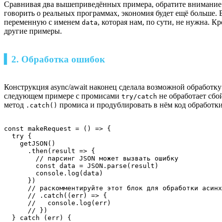
Сравнивая два вышеприведённых примера, обратите внимание на т
говорить о реальных программах, экономия будет ещё больше. В
переменную с именем
, которая нам, по сути, не нужна. 
data
другие примеры.
▍2. Обработка ошибок
Конструкция async/await наконец сделала возможной обработк
следующем примере с промисами
не обработает сбо
try/catch
метод
промиса и продублировать в нём код обработки
.catch()
const makeRequest = () => {

  try {

    getJSON()

      .then(result => {

        // парсинг JSON может вызвать ошибку

        const data = JSON.parse(result)

        console.log(data)

      })

      // раскомментируйте этот блок для обработки асинх
      // .catch((err) => {

      //   console.log(err)

      // })

  } catch (err) {
