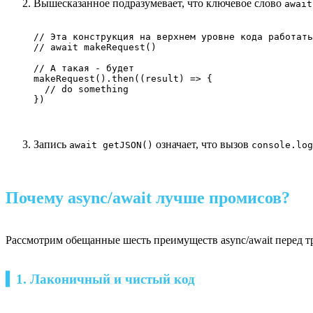
Вышесказанное подразумевает, что ключевое слово
await
// Эта конструкция на верхнем уровне кода работать
// await makeRequest()

// А такая - будет

makeRequest().then((result) => {

  // do something

})
Запись
означает, что вызов
await getJSON()
console.log
Почему async/await лучше промисов?
Рассмотрим обещанные шесть преимуществ async/await перед
▍1. Лаконичный и чистый код