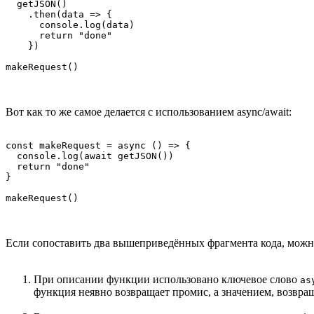
  getJSON()

    .then(data => {

      console.log(data)

      return "done"

    })

makeRequest()
Вот как то же самое делается с использованием async/await:
const makeRequest = async () => {

  console.log(await getJSON())

  return "done"

}

makeRequest()
Если сопоставить два вышеприведённых фрагмента кода, мож
При описании функции использовано ключевое слово
as
функция неявно возвращает промис, а значением, возвра