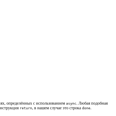
иях, определённых с использованием
. Любая подобная
async
 инструкция
, в нашем случае это строка
.
return
done