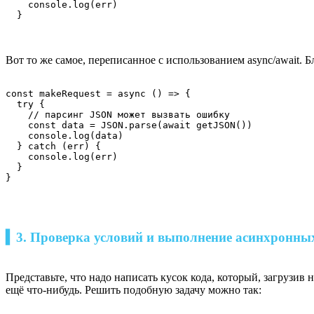
    console.log(err)

  }
Вот то же самое, переписанное с использованием async/await. 
const makeRequest = async () => {

  try {

    // парсинг JSON может вызвать ошибку

    const data = JSON.parse(await getJSON())

    console.log(data)

  } catch (err) {

    console.log(err)

  }

}
▍3. Проверка условий и выполнение асинхронны
Представьте, что надо написать кусок кода, который, загрузив 
ещё что-нибудь. Решить подобную задачу можно так: