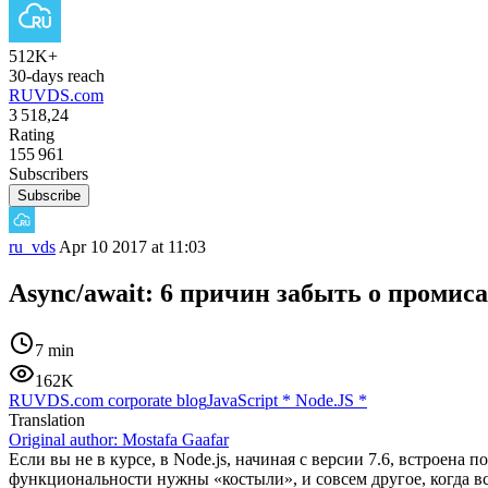
512K+
30-days reach
RUVDS.com
3 518,24
Rating
155 961
Subscribers
Subscribe
ru_vds
Apr 10 2017 at 11:03
Async/await: 6 причин забыть о промис
7 min
162K
RUVDS.com corporate blog
JavaScript
*
Node.JS
*
Translation
Original author:
Mostafa Gaafar
Если вы не в курсе, в Node.js, начиная с версии 7.6, встроена 
функциональности нужны «костыли», и совсем другое, когда всё