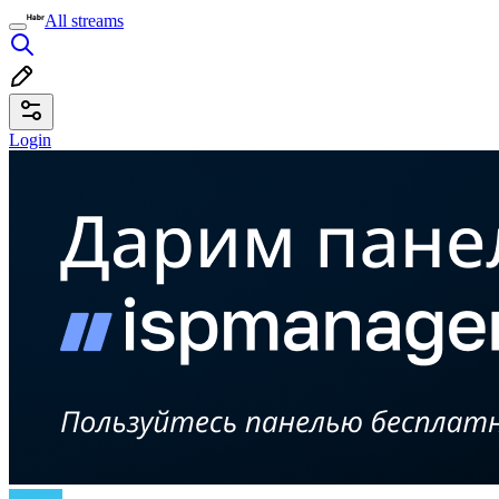
All streams
Login