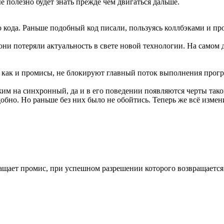
ые полезно будет знать прежде чем двигаться дальше.
 кода. Раньше подобный код писали, пользуясь коллбэками и пр
они потеряли актуальность в свете новой технологии. На самом д
, как и промисы, не блокируют главный поток выполнения прог
жим на синхронный, да и в его поведении появляются черты тако
бно. Но раньше без них было не обойтись. Теперь же всё измени
ращает промис, при успешном разрешении которого возвращаетс