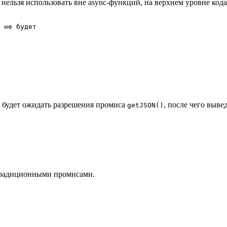
нельзя использовать вне async-функций, на верхнем уровне кода
 не будет

будет ожидать разрешения промиса
, после чего выве
getJSON()
 традиционными промисами.