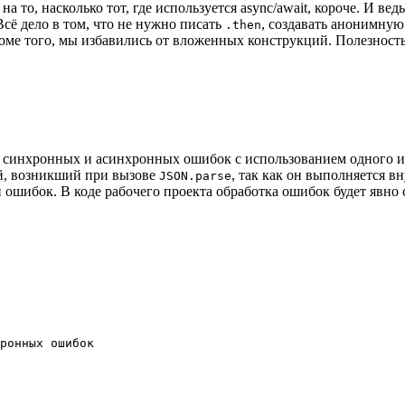
о, насколько тот, где используется async/await, короче. И ведь 
сё дело в том, что не нужно писать
, создавать анонимную
.then
Кроме того, мы избавились от вложенных конструкций. Полезност
у синхронных и асинхронных ошибок с использованием одного и
й, возникший при вызове
, так как он выполняется 
JSON.parse
 ошибок. В коде рабочего проекта обработка ошибок будет явно
ронных ошибок
