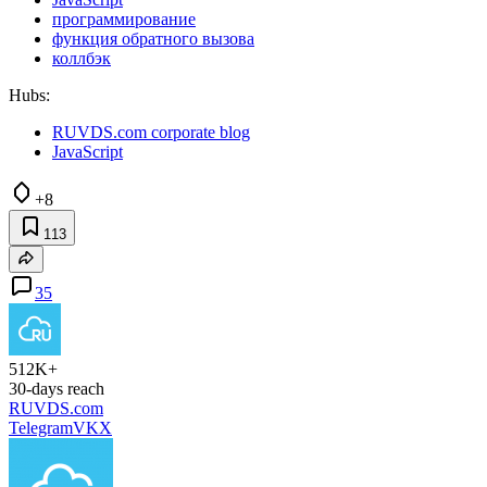
программирование
функция обратного вызова
коллбэк
Hubs:
RUVDS.com corporate blog
JavaScript
+8
113
35
512K+
30-days reach
RUVDS.com
Telegram
VK
X