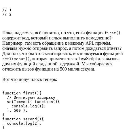
// 1

// 2
Пока, надеемся, всё понятно, но что, если функция
first()
содержит код, который нельзя выполнить немедленно?
Например, там есть обращение к некоему API, причём,
сначала нужно отправить запрос, а потом дождаться ответа?
Для того, чтобы это сымитировать, воспользуемся функцией
, которая применяется в JavaScript для вызова
setTimeout()
других функций с заданной задержкой. Мы собираемся
отложить вызов функции на 500 миллисекунд.
Вот что получилось теперь:
function first(){

  // Имитируем задержку

  setTimeout( function(){

    console.log(1);

  }, 500 );

}

function second(){

  console.log(2);

}
