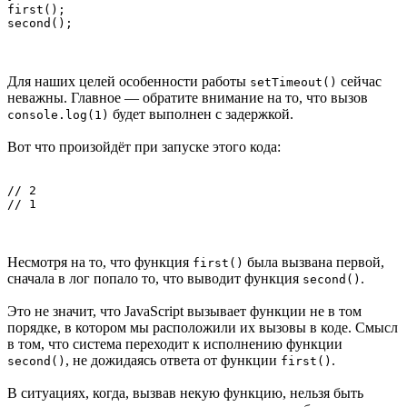
first();

second();
Для наших целей особенности работы
сейчас
setTimeout()
неважны. Главное — обратите внимание на то, что вызов
будет выполнен с задержкой.
console.log(1)
Вот что произойдёт при запуске этого кода:
// 2

// 1
Несмотря на то, что функция
была вызвана первой,
first()
сначала в лог попало то, что выводит функция
.
second()
Это не значит, что JavaScript вызывает функции не в том
порядке, в котором мы расположили их вызовы в коде. Смысл
в том, что система переходит к исполнению функции
, не дожидаясь ответа от функции
.
second()
first()
В ситуациях, когда, вызвав некую функцию, нельзя быть