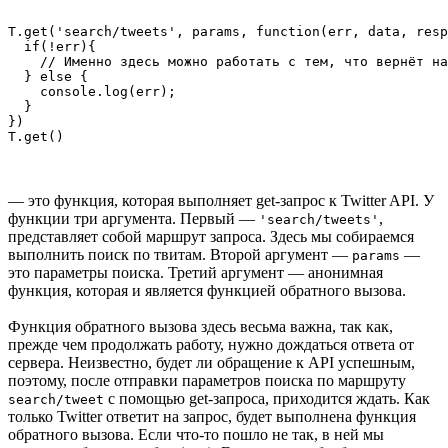
T.get('search/tweets', params, function(err, data, resp
  if(!err){

    // Именно здесь можно работать с тем, что вернёт на
  } else {

    console.log(err);

  }

})

T.get()
— это функция, которая выполняет get-запрос к Twitter API. У
функции три аргумента. Первый —
,
'search/tweets'
представляет собой маршрут запроса. Здесь мы собираемся
выполнить поиск по твитам. Второй аргумент —
—
params
это параметры поиска. Третий аргумент — анонимная
функция, которая и является функцией обратного вызова.
Функция обратного вызова здесь весьма важна, так как,
прежде чем продолжать работу, нужно дождаться ответа от
сервера. Неизвестно, будет ли обращение к API успешным,
поэтому, после отправки параметров поиска по маршруту
с помощью get-запроса, приходится ждать. Как
search/tweet
только Twitter ответит на запрос, будет выполнена функция
обратного вызова. Если что-то пошло не так, в ней мы