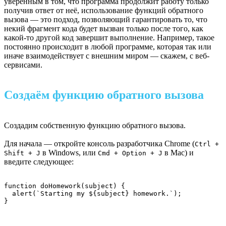
уверенным в том, что программа продолжит работу только
получив ответ от неё, использование функций обратного
вызова — это подход, позволяющий гарантировать то, что
некий фрагмент кода будет вызван только после того, как
какой-то другой код завершит выполнение. Например, такое
постоянно происходит в любой программе, которая так или
иначе взаимодействует с внешним миром — скажем, с веб-
сервисами.
Создаём функцию обратного вызова
Создадим собственную функцию обратного вызова.
Для начала — откройте консоль разработчика Chrome (
Ctrl +
в Windows, или
в Mac) и
Shift + J
Cmd + Option + J
введите следующее:
function doHomework(subject) {

  alert(`Starting my ${subject} homework.`);

}