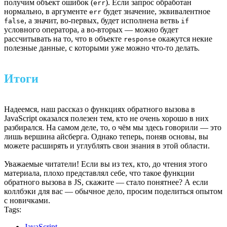
получим объект ошибок (
). Если запрос обработан
err
нормально, в аргументе
будет значение, эквивалентное
err
, а значит, во-первых, будет исполнена ветвь
false
if
условного оператора, а во-вторых — можно будет
рассчитывать на то, что в объекте
окажутся некие
response
полезные данные, с которыми уже можно что-то делать.
Итоги
Надеемся, наш рассказ о функциях обратного вызова в
JavaScript оказался полезен тем, кто не очень хорошо в них
разбирался. На самом деле, то, о чём мы здесь говорили — это
лишь вершина айсберга. Однако теперь, поняв основы, вы
можете расширять и углублять свои знания в этой области.
Уважаемые читатели! Если вы из тех, кто, до чтения этого
материала, плохо представлял себе, что такое функции
обратного вызова в JS, скажите — стало понятнее? А если
коллбэки для вас — обычное дело, просим поделиться опытом
с новичками.
Tags:
JavaScript