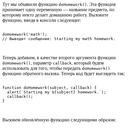
Тут мы объявили функцию
. Эта функция
doHomework()
принимает одну переменную — название предмета, по
которому некто делает домашнюю работу. Вызовите
функцию, введя в консоли следующее:
doHomework('math');

// Выводит сообщение: Starting my math homework.
Теперь добавим, в качестве второго аргумента функции
, параметр
, который будем
doHomework()
callback
использовать для того, чтобы передать
doHomework()
функцию обратного вызова. Теперь код будет выглядеть так:
function doHomework(subject, callback) {

  alert(`Starting my ${subject} homework.`);

  callback();

}
Вызовем обновлённую функцию следующими образом: