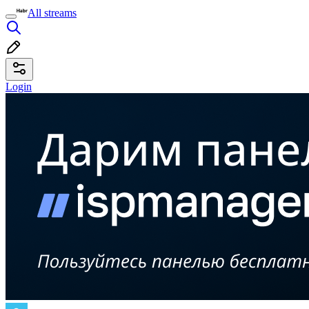
All streams
Login