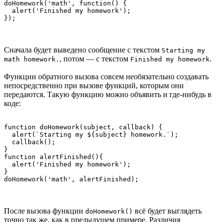
doHomework('math', function() {

  alert('Finished my homework');

});
Сначала будет выведено сообщение с текстом
Starting my
, потом — с текстом
.
math homework.
Finished my homework
Функции обратного вызова совсем необязательно создавать
непосредственно при вызове функций, которым они
передаются. Такую функцию можно объявить и где-нибудь в
коде:
function doHomework(subject, callback) {

  alert(`Starting my ${subject} homework.`);

  callback();

}

function alertFinished(){

  alert('Finished my homework');

}

doHomework('math', alertFinished);
После вызова функции
всё будет выглядеть
doHomework()
точно так же, как в предыдущем примере. Различия