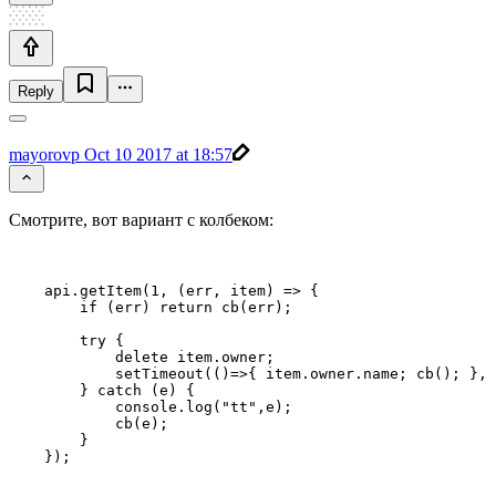
Reply
mayorovp
Oct 10 2017 at 18:57
Смотрите, вот вариант с колбеком:
    api.getItem(1, (err, item) => {

        if (err) return cb(err);

        try {

            delete item.owner;

            setTimeout(()=>{ item.owner.name; cb(); }, 
        } catch (e) {

            console.log("tt",e);

            cb(e);

        }

    });