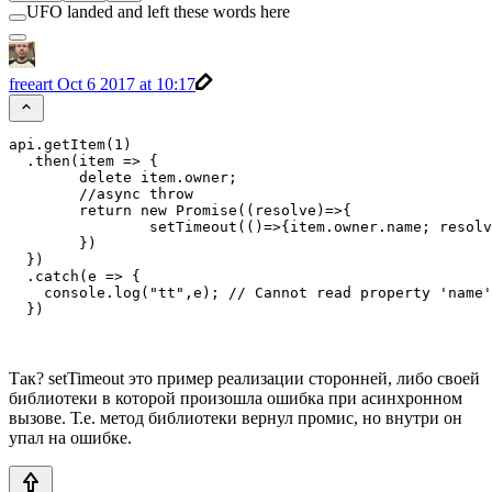
UFO landed and left these words here
freeart
Oct 6 2017 at 10:17
api.getItem(1)

  .then(item => {

        delete item.owner;

        //async throw

        return new Promise((resolve)=>{

                setTimeout(()=>{item.owner.name; resolv
        })

  })

  .catch(e => {

    console.log("tt",e); // Cannot read property 'name'
  })
Так? setTimeout это пример реализации сторонней, либо своей
библиотеки в которой произошла ошибка при асинхронном
вызове. Т.е. метод библиотеки вернул промис, но внутри он
упал на ошибке.