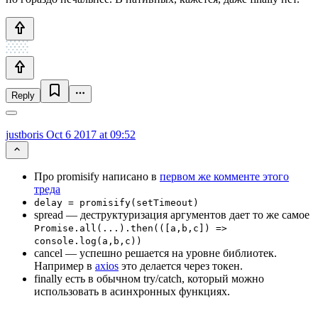
Reply
justboris
Oct 6 2017 at 09:52
Про promisify написано в
первом же комменте этого
треда
delay = promisify(setTimeout)
spread — деструктуризация аргументов дает то же самое
Promise.all(...).then(([a,b,c]) =>
console.log(a,b,c))
cancel — успешно решается на уровне библиотек.
Например в
axios
это делается через токен.
finally есть в обычном try/catch, который можно
использовать в асинхронных функциях.