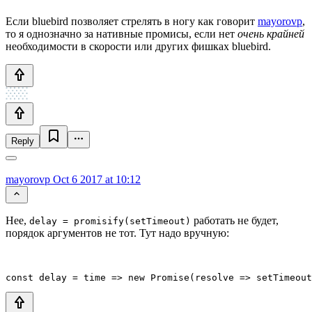
Если bluebird позволяет стрелять в ногу как говорит
mayorovp
,
то я однозначно за нативные промисы, если нет
очень крайней
необходимости в скорости или других фишках bluebird.
Reply
mayorovp
Oct 6 2017 at 10:12
Нее,
работать не будет,
delay = promisify(setTimeout)
порядок аргументов не тот. Тут надо вручную:
const delay = time => new Promise(resolve => setTimeout