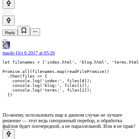
Reply
maolo
Oct 6 2017 at 05:26
let filenames = ['index.html', 'blog.html', 'terms.html
Promise.all(filenames.map(readFilePromise))

  .then(files => {

    console.log('index:', files[0]);

    console.log('blog:', files[1]);

    console.log('terms:', files[2]);

  })
По-моему, использовать map в данном случае не лучшее
решение — этот ведь синхронный перебор, и обработка
файлов будет поочередной, а не параллельной. Или я не прав?