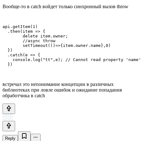
Вообще-то в catch войдет только синхронный вызов throw
api.getItem(1)

  .then(item => {

        delete item.owner;

        //async throw

        setTimeout(()=>{item.owner.name},0)

  })

  .catch(e => {

    console.log("tt",e); // Cannot read property 'name'
  })
встречал это непонимание концепции в различных
библиотеках при ловле ошибок и ожидание попадания
обработчика в catch
Reply