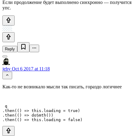
Если продолжение будет выполнено синхронно — получится
упс.
Reply
jehy
Oct 6 2017 at 11:18
Как-то не возникало мысли так писать, гораздо логичнее
 q

.then(() => this.loading = true)

.then(() => doSmth())

.then(() => this.loading = false)