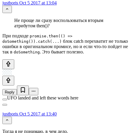
justboris
Oct 5 2017 at 13:04
Не проще ли сразу воспользоваться вторым
атрибутом then()?
При подходе
promise.then(() =>
блок catch перехватит не только
doSomething()).catch(...)
ошибки в оригинальном промисе, но и если что-то пойдет не
так в
. Это бывает полезно.
doSomething
Reply
UFO landed and left these words here
justboris
Oct 5 2017 at 13:40
Тогда я не понимаю, в чем дело.