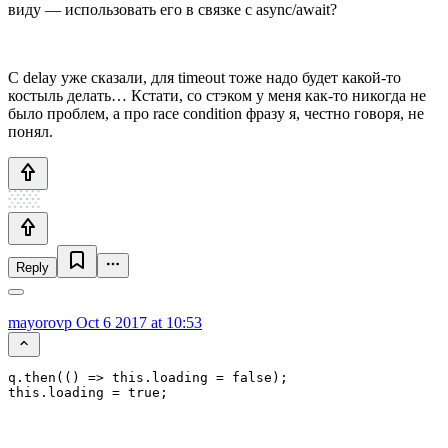
виду — использовать его в связке с async/await?
C delay уже сказали, для timeout тоже надо будет какой-то
костыль делать… Кстати, со стэком у меня как-то никогда не
было проблем, а про race condition фразу я, честно говоря, не
понял.
Reply
mayorovp
Oct 6 2017 at 10:53
q.then(() => this.loading = false);

this.loading = true;