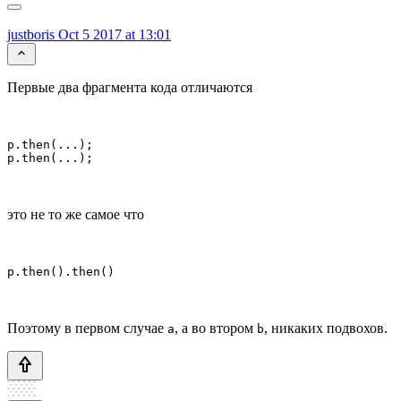
justboris
Oct 5 2017 at 13:01
Первые два фрагмента кода отличаются
p.then(...);

p.then(...);
это не то же самое что
p.then().then()
Поэтому в первом случае
, а во втором
, никаких подвохов.
a
b