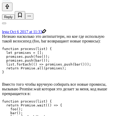
Reply
lega
Oct 6 2017 at 11:33
Незнаю насколько это антипаттерн, но кое где использую
такой велосипед (foo, bar возвращают новые промисы):
function process(list) {

  let promises = [];

  promises.push(foo());

  promises.push(bar());

  list.forEach(() => promises.push(bar()));

  return Promise.all(promises);

Вместо того чтобы вручную собирать все новые промисы,
вызываю Promise.wait которая это делает за меня, код выше
превращается в:
function process(list) {

  return Promise.wait(() => {

    foo();

    bar();
