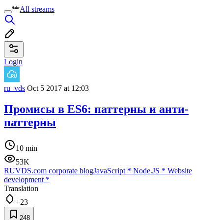
All streams
Login
ru_vds
Oct 5 2017 at 12:03
Промисы в ES6: паттерны и анти-
паттерны
10 min
53K
RUVDS.com corporate blog
JavaScript
*
Node.JS
*
Website
development
*
Translation
+23
248