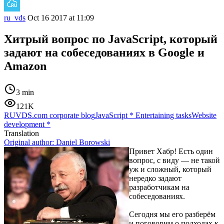
ru_vds
Oct 16 2017 at 11:09
Хитрый вопрос по JavaScript, который
задают на собеседованиях в Google и
Amazon
3 min
121K
RUVDS.com corporate blog
JavaScript
*
Entertaining tasks
Website
development
*
Translation
Original author:
Daniel Borowski
Привет Хабр! Есть один
вопрос, с виду — не такой
уж и сложный, который
нередко задают
разработчикам на
собеседованиях.
Сегодня мы его разберём
и поговорим о подходах к