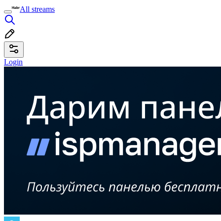
All streams
Login