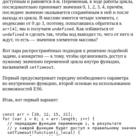
доступным и равняется 4-м. Переменная, в ходе работы цикла,
последовательно принимает значения 0, 1, 2, 3, 4, причём,
последнее значение оказывается сохранённым в ней и после
выхода из цикла. В массиве имеется четыре элемента, с
индексами от 0 до 3, поэтому, попытавшись обратиться к
, мы и получаем
. Как избавиться от
arr[4]
undefined
и сделать так, чтобы код выводил то, чего от него и
undefined
ждут, то есть — значения элементов массива?
Вот пара распространённых подходов к решению подобной
задачи, а конкретно — к тому, чтобы организовать доступ к
нужному значению переменной цикла внутри функции,
вызываемой
.
setTimeout
Первый предусматривает передачу необходимого параметра
во внутреннюю функцию, второй основан на использовании
возможностей ES6.
Итак, вот первый вариант:
const arr = [10, 12, 15, 21];

for (var i = 0; i < arr.length; i++) {

  // передадим функции переменную i, в результате

  // у каждой функции будет доступ к правильному значен
  setTimeout(function(i_local) {
