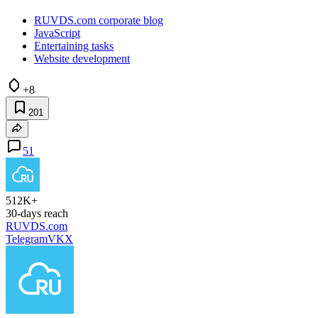
RUVDS.com corporate blog
JavaScript
Entertaining tasks
Website development
+8
201
51
512K+
30-days reach
RUVDS.com
Telegram
VK
X