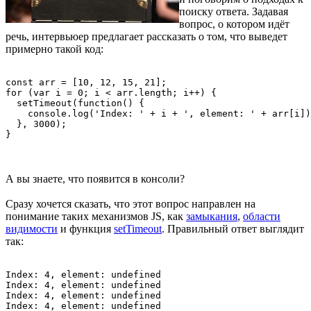
поиску ответа. Задавая
вопрос, о котором идёт
речь, интервьюер предлагает рассказать о том, что выведет
примерно такой код:
const arr = [10, 12, 15, 21];

for (var i = 0; i < arr.length; i++) {

  setTimeout(function() {

    console.log('Index: ' + i + ', element: ' + arr[i])
  }, 3000);

}
А вы знаете, что появится в консоли?
Сразу хочется сказать, что этот вопрос направлен на
понимание таких механизмов JS, как
замыкания
,
области
видимости
и функция
setTimeout
. Правильный ответ выглядит
так:
Index: 4, element: undefined

Index: 4, element: undefined

Index: 4, element: undefined

Index: 4, element: undefined