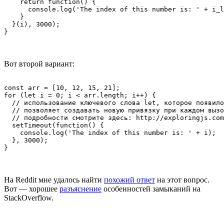
    return function() {

      console.log('The index of this number is: ' + i_l
    }

  }(i), 3000);

}
Вот второй вариант:
const arr = [10, 12, 15, 21];

for (let i = 0; i < arr.length; i++) {

  // использование ключевого слова let, которое появило
  // позволяет создавать новую привязку при каждом вызо
  // подробности смотрите здесь: http://exploringjs.com
  setTimeout(function() {

    console.log('The index of this number is: ' + i);

  }, 3000);

}
На Reddit мне удалось найти
похожий ответ
на этот вопрос.
Вот — хорошее
разъяснение
особенностей замыканий на
StackOverflow.