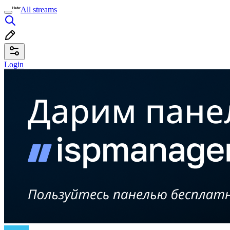
All streams
Login