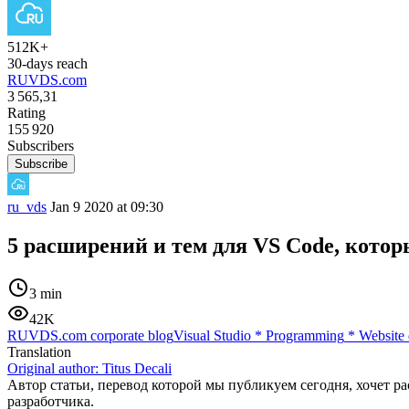
512K+
30-days reach
RUVDS.com
3 565,31
Rating
155 920
Subscribers
Subscribe
ru_vds
Jan 9 2020 at 09:30
5 расширений и тем для VS Code, кото
3 min
42K
RUVDS.com corporate blog
Visual Studio
*
Programming
*
Website
Translation
Original author:
Titus Decali
Автор статьи, перевод которой мы публикуем сегодня, хочет р
разработчика.