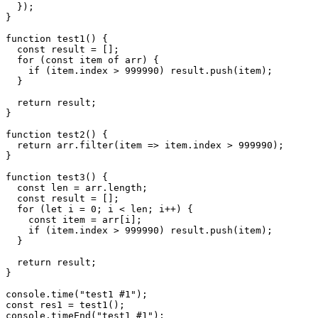
  });

}

function test1() {

  const result = [];

  for (const item of arr) {

    if (item.index > 999990) result.push(item);

  }

  return result;

}

function test2() {

  return arr.filter(item => item.index > 999990);

}

function test3() {

  const len = arr.length;

  const result = [];

  for (let i = 0; i < len; i++) {

    const item = arr[i];

    if (item.index > 999990) result.push(item);

  }

  return result;

}

console.time("test1 #1");

const res1 = test1();

console.timeEnd("test1 #1");
