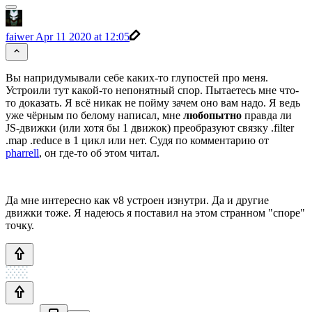
faiwer
Apr 11 2020 at 12:05
Вы напридумывали себе каких-то глупостей про меня.
Устроили тут какой-то непонятный спор. Пытаетесь мне что-
то доказать. Я всё никак не пойму зачем оно вам надо. Я ведь
уже чёрным по белому написал, мне
любопытно
правда ли
JS-движки (или хотя бы 1 движок) преобразуют связку .filter
.map .reduce в 1 цикл или нет. Судя по комментарию от
pharrell
, он где-то об этом читал.
Да мне интересно как v8 устроен изнутри. Да и другие
движки тоже. Я надеюсь я поставил на этом странном "споре"
точку.