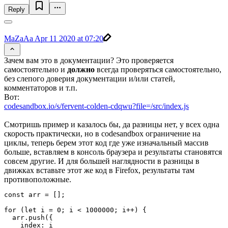
Reply
MaZaAa
Apr 11 2020 at 07:20
Зачем вам это в документации? Это проверяется
самостоятельно и
должно
всегда проверяться самостоятельно,
без слепого доверия документации и/или статей,
комментаторов и т.п.
Вот:
codesandbox.io/s/fervent-colden-cdqwu?file=/src/index.js
Смотришь пример и казалось бы, да разницы нет, у всех одна
скорость практически, но в codesandbox ограничение на
циклы, теперь берем этот код где уже изначальный массив
больше, вставляем в консоль браузера и результаты становятся
совсем другие. И для большей наглядности в разницы в
движках вставьте этот же код в Firefox, результаты там
противоположные.
const arr = [];

for (let i = 0; i < 1000000; i++) {

  arr.push({

    index: i
