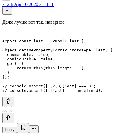
k12th
Apr 10 2020 at 11:18
Даже лучше вот так, наверное:
export const last = Symbol('last');

Object.defineProperty(Array.prototype, last, {

  enumerable: false,

  configurable: false,

  get() {

      return this[this.length - 1];

  }

});

// console.assert([1,2,3][last] === 3);

// console.assert([][last] === undefined);
Reply