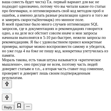
ваша совесть будет чиста) Т.к. первый вариант для вас не
подходит однозначно, потому что вы читали какие-то статьи
про бенчмарки, и оптимизировать свой код методом проб и
ошибок, а именно делать разные реализации одного и того же
и замерять скорость(бенчмарк) это минное поле.
В моей практике было много случаев оптимизации SQL
запросов, где в документациях и рекомендациях говорится
одно, а на деле все обстоит совсем иначе и мои запросы
начинали выполнятся в 5-10 раз быстрее, нежели запросы по
рекомендациям. Я бы с удовольствием привел конкретные
примеры, которые можно воспроизвести самому и убедится,
но уже года 4 на бэке не пишу код, конкретика улетучилась из
памяти.
Мораль такова, есть такая штука называется «критическое
мышление», оно присуще не всем, поэтому часть людей
доверяет статьям и т.п., а вторая часть ставит под сомнение,
проверяет и доверяет лишь своим подтвержденным
результатам.
Reply