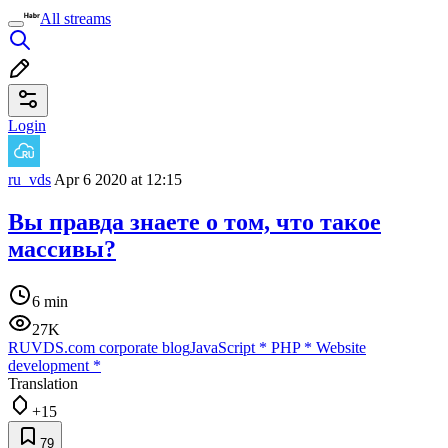
All streams
Login
ru_vds
Apr 6 2020 at 12:15
Вы правда знаете о том, что такое
массивы?
6 min
27K
RUVDS.com corporate blog
JavaScript
*
PHP
*
Website
development
*
Translation
+15
79