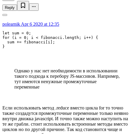
Reply
polearnik
Apr 6 2020 at 12:35
let sum = 0;

for (i = 0; i < fibonacci.length; i++) {

  sum += fibonacci[i];

}
Однако у нас нет необходимости в использовании
такого подхода к перебору JS-массивов. Например,
тут имеются ненужные промежуточные
переменные
Если использовать метод .reduce вместо цикла for то точно
также создадутся промежуточные переменные только неявно
внутри движка javascript. И точно также можно наступить на
те же грабли. стоит использовать встроенные методы вместо
циклов но по другой причине. Так код становится чище и