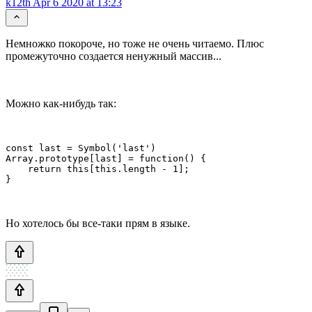
k12th
Apr 6 2020 at 13:23
Немножко покороче, но тоже не очень читаемо. Плюс
промежуточно создается ненужный массив...
Можно как-нибудь так:
const last = Symbol('last')

Array.prototype[last] = function() {

    return this[this.length - 1];

}
Но хотелось бы все-таки прям в языке.