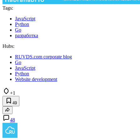
Tags:
JavaScript
Python
Go
разработка
Hubs:
RUVDS.com corporate blog
Go
JavaScript
Python
Website development
+1
49
48