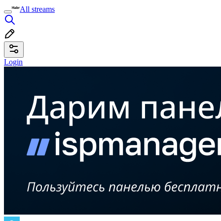
All streams
Login