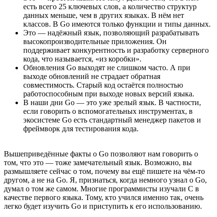
есть всего 25 ключевых слов, а количество структур
данных меньше, чем в других языках. В нём нет
классов. В Go имеются только функции и типы данных.
Это — надёжный язык, позволяющий разрабатывать
высокопроизводительные приложения. Он
поддерживает конкурентность и разработку серверного
кода, что называется, «из коробки».
Обновления Go выходят не слишком часто. А при
выходе обновлений не страдает обратная
совместимость. Старый код остаётся полностью
работоспособным при выходе новых версий языка.
В наши дни Go — это уже зрелый язык. В частности,
если говорить о вспомогательных инструментах, в
экосистеме Go есть стандартный менеджер пакетов и
фреймворк для тестирования кода.
Вышеприведённые факты о Go позволяют нам говорить о
том, что это — тоже замечательный язык. Возможно, вы
размышляете сейчас о том, почему вы ещё пишете на чём-то
другом, а не на Go. Я, признаться, когда немного узнал о Go,
думал о том же самом. Многие программисты изучали C в
качестве первого языка. Тому, кто учился именно так, очень
легко будет изучить Go и приступить к его использованию.