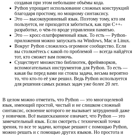
создавая при этом небольшие объёмы кода.
Python упрощает использование сложных конструкций
благодаря простому, но мощному синтаксису.
Это — высокоуровневый язык. Поэтому тому, кто им
пользуется, не приходится заботиться, как при C++-
разработке, о чём-то вроде управления памятью.
Это — кросс-платформенный язык. То есть — Python-
приложения можно запускать на Windows, Mac и Linux.
Вокруг Python сложилось огромное сообщество. Если
вы столкнётесь с какой-то проблемой — всегда найдётся
тот, кто сможет вам помочь.
Существует множество библиотек, фреймворков,
вспомогательных инструментов для Python. То есть —
какая бы перед вами ни стояла задача, весьма вероятно
то, что кто-то её уже решил. Ведь Python используется
для решения самых разных задач уже более 20 лет.
В целом можно отметить, что Python — это многоцелевой
язык, имеющий простой, чистый и не слишком сложный
синтаксис, освоение которого не вызывает затруднений даже
у новичков. Всё вышесказанное означает, что Python — это
замечательный язык. Если смотреть с технической точки
зрения, то все те задачи, которые решают с помощью Python,
можно решать и с помощью других языков. Но простота и