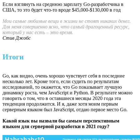
Если взглянуть на среднюю зарплату Go-разработчика в
США, то это будет что-то вроде $45,000-$130,000 в год
Мои самые любимые вещи в жизни не стоят никаких денег.
Для меня совершенно ясно, что самый драгоценный ресурс,
который у нас есть – это время.
Стив Джобс
Итоги
Go, как видно, очень хорошо чувствует себя в последние
несколько лет. Кроме того, если судить по результатам
исследований, то окажется, что Go показывает лучшую
динамику роста, чем JavaScript и Python. В результате можно
говорить о том, что в оставшиеся месяцы 2020 года эта
тенденция продолжится. И я, даже хотя моим первым
серверным языком был JavaScript, отдаю первое место Go.
Какой язык вы назвали бы самым перспективным
языком для серверной разработки в 2021 году?