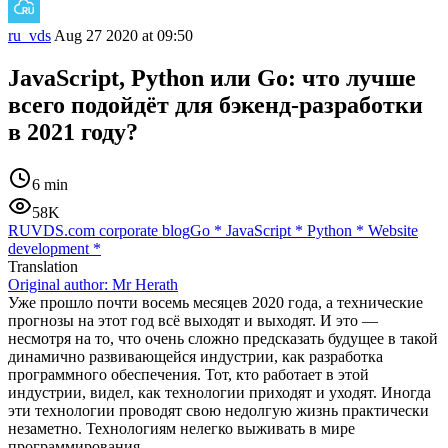
ru_vds
Aug 27 2020 at 09:50
JavaScript, Python или Go: что лучше
всего подойдёт для бэкенд-разработки
в 2021 году?
6 min
58K
RUVDS.com corporate blog
Go
*
JavaScript
*
Python
*
Website
development
*
Translation
Original author:
Mr Herath
Уже прошло почти восемь месяцев 2020 года, а технические
прогнозы на этот год всё выходят и выходят. И это —
несмотря на то, что очень сложно предсказать будущее в такой
динамично развивающейся индустрии, как разработка
программного обеспечения. Тот, кто работает в этой
индустрии, видел, как технологии приходят и уходят. Иногда
эти технологии проводят свою недолгую жизнь практически
незаметно. Технологиям нелегко выживать в мире
программирования.