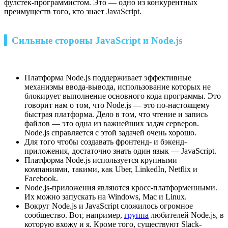
фулстек-программистом. Это — одно из конкурентных
преимуществ того, кто знает JavaScript.
▍Сильные стороны JavaScript и Node.js
Платформа Node.js поддерживает эффективные
механизмы ввода-вывода, использование которых не
блокирует выполнение основного кода программы. Это
говорит нам о том, что Node.js — это по-настоящему
быстрая платформа. Дело в том, что чтение и запись
файлов — это одна из важнейших задач серверов.
Node.js справляется с этой задачей очень хорошо.
Для того чтобы создавать фронтенд- и бэкенд-
приложения, достаточно знать один язык — JavaScript.
Платформа Node.js используется крупными
компаниями, такими, как Uber, LinkedIn, Netflix и
Facebook.
Node.js-приложения являются кросс-платформенными.
Их можно запускать на Windows, Mac и Linux.
Вокруг Node.js и JavaScript сложилось огромное
сообщество. Вот, например,
группа
любителей Node.js, в
которую вхожу и я. Кроме того, существуют Slack-