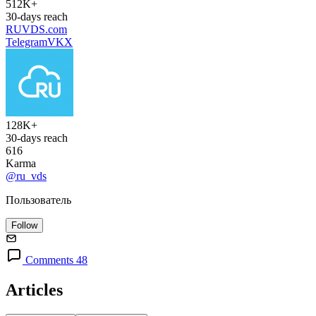
512K+
30-days reach
RUVDS.com
Telegram
VK
X
128K+
30-days reach
616
Karma
@ru_vds
Пользователь
Follow
Comments 48
Articles