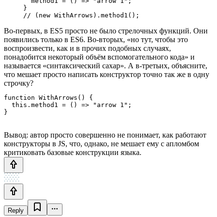
  method1 = () => "arrow 1";

}

// (new WithArrows).method1();
Во-первых, в ES5 просто не было стрелочных функций. Они
появились только в ES6. Во-вторых, «но тут, чтобы это
воспроизвести, как и в прочих подобных случаях,
понадобится некоторый объём вспомогательного кода» и
называется «синтаксический сахар». А в-третьих, объясните,
что мешает просто написать конструктор точно так же в одну
строчку?
function WithArrows() {

  this.method1 = () => "arrow 1";

}
Вывод: автор просто совершенно не понимает, как работают
конструкторы в JS, что, однако, не мешает ему с апломбом
критиковать базовые конструкции языка.
Reply