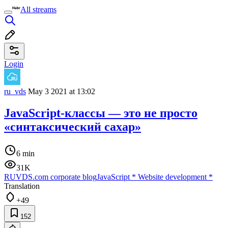
All streams
Login
ru_vds
May 3 2021 at 13:02
JavaScript-классы — это не просто
«синтаксический сахар»
6 min
31K
RUVDS.com corporate blog
JavaScript
*
Website development
*
Translation
+49
152