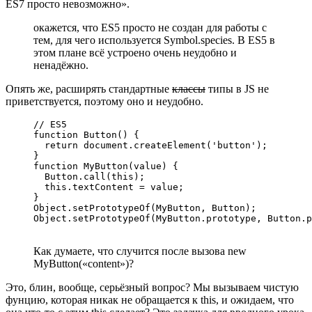
ES7 просто невозможно».
окажется, что ES5 просто не создан для работы с
тем, для чего используется Symbol.species. В ES5 в
этом плане всё устроено очень неудобно и
ненадёжно.
Опять же, расширять стандартные
классы
типы в JS не
приветствуется, поэтому оно и неудобно.
// ES5

function Button() {

  return document.createElement('button');

}

function MyButton(value) {

  Button.call(this);

  this.textContent = value;

}

Object.setPrototypeOf(MyButton, Button);

Object.setPrototypeOf(MyButton.prototype, Button.p
Как думаете, что случится после вызова new
MyButton(«content»)?
Это, блин, вообще, серьёзный вопрос? Мы вызываем чистую
фунцию, которая никак не обращается к this, и ожидаем, что