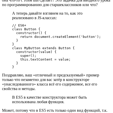
она что-то с этим this сделает? Это задачка для вводного урока
по программированию для старшеклассников или что?
А теперь давайте взглянем на то, как это
реализовано в JS-классах:
// ES6+

class Button {

  constructor() {

    return document.createElement('button');

  }

}

class MyButton extends Button {

  constructor(value) {

    super();

    this.textContent = value;

  }

}
Поздравляю, ваш «отличный и предсказуемый» пример
только что незаметно для вас затёр в конструкторе
«унаследованного» класса всё его содержимое, все его
свойства и методы.
В ES5 в качестве конструктора может быть
использована любая функция.
Может, потому что в ES5 есть только один вид функций, т.к.