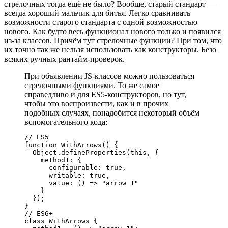
стрелочных тогда ещё не было? Вообще, старый стандарт —
всегда хороший мальчик для битья. Легко сравнивать
возможности старого стандарта с одной возможностью
нового. Как будто весь функционал нового только и появился
из-за классов. Причём тут стрелочные функции? При том, что
их точно так же нельзя использовать как конструкторы. Безо
всяких ручных рантайм-проверок.
При объявлении JS-классов можно пользоваться
стрелочными функциями. То же самое
справедливо и для ES5-конструкторов, но тут,
чтобы это воспроизвести, как и в прочих
подобных случаях, понадобится некоторый объём
вспомогательного кода:
// ES5

function WithArrows() {

  Object.defineProperties(this, {

    method1: {

      configurable: true,

      writable: true,

      value: () => "arrow 1"

    }

  });

}

// ES6+

class WithArrows {
