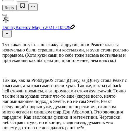
Reply
DmitryKoterov
May 5 2021 at 05:29
Тут какая штука… не скажу за другие, но в Реакте классы
изначально были страшными костылями, и хуки стали реально
прорывом. (Хотя хуки сами по себе тоже весьма костыльны и
протекающи как абстракция, просто менее, чем классы.)
Так же, как за PrototypeJS стоял jQuery, за jQuery стоял Реакт с
классами, а за классами стояли хуки. Так же, как за callback
hell стояли промисы, а за промисами стоял async-await. Точно
так же и за хуками стоит что-то еще (скорее всего, нечто
напоминающее подход в Svelte, но не сам Svelte; Реакт
следующий прорыв уже, думаю, не переживет, слишком
много легаси и слишком стар Дэн Абрамов.). Это эволюция
парадигм. Как эволюция физики и математики. Чертовски
небыстрая штука, но в конце, глядя назад, думаешь «но
почему до этого не догадались раньше?».