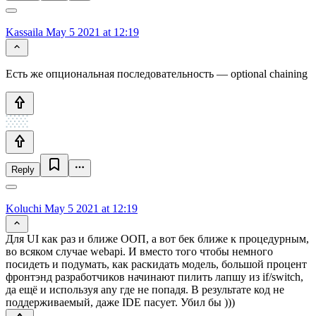
Kassaila
May 5 2021 at 12:19
Есть же опциональная последовательность — optional chaining
Reply
Koluchi
May 5 2021 at 12:19
Для UI как раз и ближе ООП, а вот бек ближе к процедурным,
во всяком случае webapi. И вместо того чтобы немного
посидеть и подумать, как раскидать модель, большой процент
фронтэнд разработчиков начинают пилить лапшу из if/switch,
да ещё и используя any где не попадя. В результате код не
поддерживаемый, даже IDE пасует. Убил бы )))