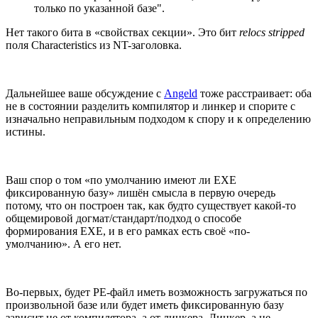
только по указанной базе".
Нет такого бита в «свойствах секции». Это бит
relocs stripped
поля Characteristics из NT-заголовка.
Дальнейшее ваше обсуждение с
Angeld
тоже расстраивает: оба
не в состоянии разделить компилятор и линкер и спорите с
изначально неправильным подходом к спору и к определению
истины.
Ваш спор о том «по умолчанию имеют ли EXE
фиксированную базу» лишён смысла в первую очередь
потому, что он построен так, как будто существует какой-то
общемировой догмат/стандарт/подход о способе
формирования EXE, и в его рамках есть своё «по-
умолчанию». А его нет.
Во-первых, будет PE-файл иметь возможность загружаться по
произвольной базе или будет иметь фиксированную базу
зависит не от компилятора, а от линкера. Линкер, а не