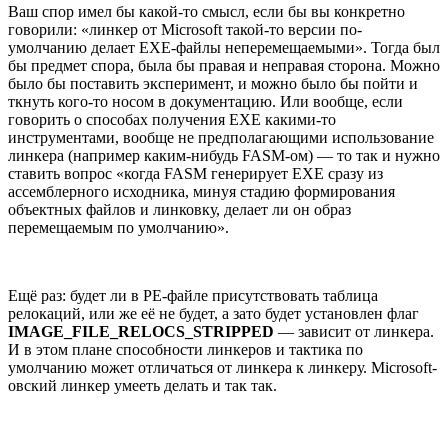
Ваш спор имел бы какой-то смысл, если бы вы конкретно
говорили: «линкер от Microsoft такой-то версии по-
умолчанию делает EXE-файлы неперемещаемыми». Тогда был
бы предмет спора, была бы правая и неправая сторона. Можно
было бы поставить эксперимент, и можно было бы пойти и
ткнуть кого-то носом в документацию. Или вообще, если
говорить о способах получения EXE какими-то
инструментами, вообще не предполагающими использование
линкера (например каким-нибудь FASM-ом) — то так и нужно
ставить вопрос «когда FASM генерирует EXE сразу из
ассемблерного исходника, минуя стадию формирования
объектных файлов и линковку, делает ли он образ
перемещаемым по умолчанию».
Ещё раз: будет ли в PE-файле присутствовать таблица
релокаций, или же её не будет, а зато будет установлен флаг
IMAGE_FILE_RELOCS_STRIPPED
— зависит от линкера.
И в этом плане способности линкеров и тактика по
умолчанию может отличаться от линкера к линкеру. Microsoft-
овский линкер умееть делать и так так.