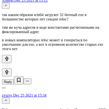
Angeld
Dec 25 2021 at 15:12
так каким образом win64 загрузит 32 битный exe в
большинстве которых нет секции reloc?
там же куча адресов в коде константами расчитанными на
фиксированный адрес
в новых компиляторах reloc может и генериться по
умолчанию для exe, а вот в огромном количестве старых exe
этого нет
Reply
zvszvs
Dec 25 2021 at 15:34