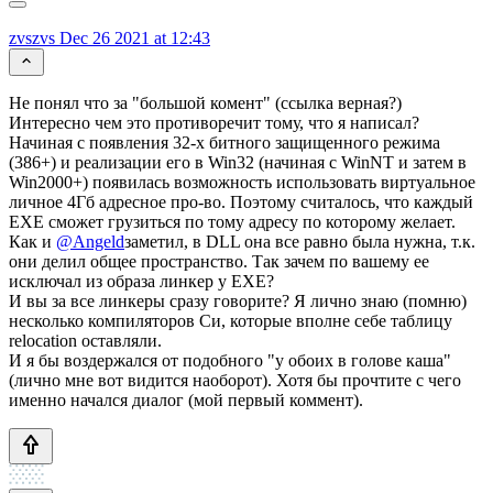
zvszvs
Dec 26 2021 at 12:43
Не понял что за "большой комент" (ссылка верная?)
Интересно чем это противоречит тому, что я написал?
Начиная с появления 32-х битного защищенного режима
(386+) и реализации его в Win32 (начиная с WinNT и затем в
Win2000+) появилась возможность использовать виртуальное
личное 4Гб адресное про-во. Поэтому считалось, что каждый
EXE сможет грузиться по тому адресу по которому желает.
Как и
@Angeld
заметил, в DLL она все равно была нужна, т.к.
они делил общее пространство. Так зачем по вашему ее
исключал из образа линкер у EXE?
И вы за все линкеры сразу говорите? Я лично знаю (помню)
несколько компиляторов Си, которые вполне себе таблицу
relocation оставляли.
И я бы воздержался от подобного "у обоих в голове каша"
(лично мне вот видится наоборот). Хотя бы прочтите с чего
именно начался диалог (мой первый коммент).