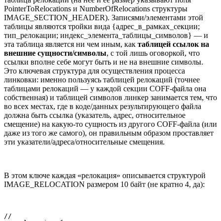
PointerToRelocations и NumberOfRelocations структуры
IMAGE_SECTION_HEADER). Записями/элементами этой
таблицы являются тройки вида {адрес_в_рамках_секции;
тип_релокации; индекс_элемента_таблицы_символов} — и
эта таблица является ни чем иным, как
таблицей ссылок на
внешние сущности/символы
, с той лишь оговоркой, что
ссылки вполне себе могут быть и не на внешние символы.
Это ключевая структура для осуществления процесса
линковки: именно пользуясь таблицей релокаций (точнее
таблицами релокаций — у каждой секции COFF-файла она
собственная) и таблицей символов линкер занимается тем, что
во всех местах, где в коде/данных результирующего файла
должна быть ссылка (указатель, адрес, относительное
смещение) на какую-то сущность из другого COFF-файла (или
даже из того же самого), он правильным образом проставляет
эти указатели/адреса/относительные смещения.
В этом ключе каждая «релокация» описывается структурой
IMAGE_RELOCATION размером 10 байт (не кратно 4, да):
//
