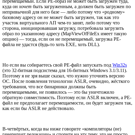
перемещаемый. Если PE-образ не может быть загружен туда,
куда он
хочет
быть загруженным, а должен быть загружен по
непривычной для него базе — либо потому что «родному»
базовому адресу он не может быть загружен, так как это
участок виртуального АП чем-то занят, либо потому что
сторона, инициировавшая загрузку, потребовала загрузить
образ по указанному адресу (MapViewOfFileEx имеет такую
опцию) — тогда, если он не перемещаемый, загрузка PE-
файла не удастся (будь-то хоть EXE, хоть DLL).
Но если вы собираетесь свой PE-файл запускать под
Win32s
(это 32-битная подсистема для 16-битных Windows 3.1/3.11).
Поэтому я не зря выше сказал, что нужно уточнять версию
ОС. После появления технологии ASLR, очевидно, жёсткого
требования, что все бинарники должны быть
перемещаемыми, не появилось — это бы уничтожило
обратную совместимость. Поэтому если ASLR включен, а PE-
файл не предполагает перемещаемости, он будет загружен так,
как если бы ASLR не действовало.
В-четвёртых, когда вы ниже говорите «компиляторы (не)
генерирует релокации» и спорите на эту тему, это не просто