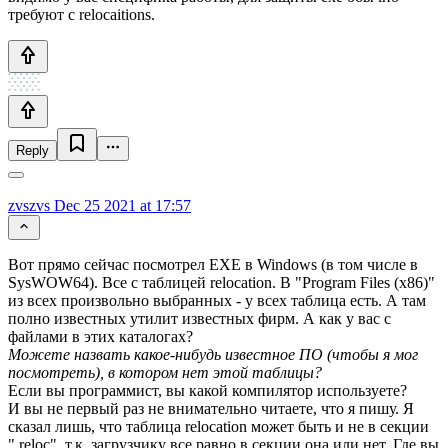
требуют с relocaitions.
Reply
zvszvs
Dec 25 2021 at 17:57
Вот прямо сейчас посмотрел EXE в Windows (в том числе в
SysWOW64). Все с таблицей relocation. В "Program Files (x86)"
из всех произвольно выбранных - у всех таблица есть. А там
полно известных утилит известных фирм. А как у вас с
файлами в этих каталогах?
Можете назвать какое-нибудь известное ПО (чтобы я мог
посмотреть), в котором нет этой таблицы?
Если вы программист, вы какой компилятор используете?
И вы не первый раз не внимательно читаете, что я пишу. Я
сказал лишь, что таблица relocation может быть и не в секции
".reloc", т.к. загрузчику все равно в секции она или нет. Где вы