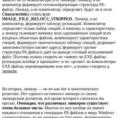
компиятор формирует основообразующие структуры PE-
файла. Линкер, а не компилятор, определяет, будет ли в поле
Characteristics
стоять флаг
IMAGE_FILE_RELOCS_STRIPPED
. Линкер, а не
компилятор, формирует таблицу релокаций. Компилятор
определяет только набор секций, и начинку и характеристики,
а линкер склеивает начинку всех одноимённых секций всех
входных объектных файлов, комбинирует характеристики
секций, формирует окончательную таблицу секций, разрешает
зависимости/проставляет адреса, формирует прочие
структуры PE-файла и даёт на выходе готовый исполняемый
файл. Поэтому нужно спорить не «имеют ли EXE-файлы
релокации вообще в принципе» и не «делают ли компиляторы
EXE-файлы перемещаемыми или нет», а нужно говорить
о
линкере
.
Во-вторых, линкер — он не как бог в монотеических
религиях. Нет единого истинного линкера со своим
линкерским догматом, всё кроме которого считалось бы
ересью.
Очевидно, что различных линкеров существует
очень большое число.
Многие из них вообще не имеют
никакого отношения к генерации PE-файлов и миру Windows
соответственно: те же линкеры из *nix-мира, формирующие