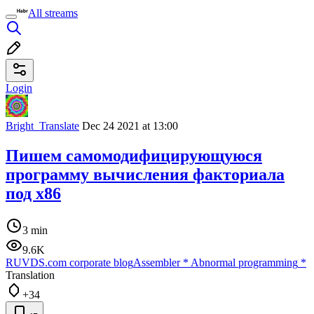
All streams
Login
Bright_Translate
Dec 24 2021 at 13:00
Пишем самомодифицирующуюся
программу вычисления факториала
под x86
3 min
9.6K
RUVDS.com corporate blog
Assembler
*
Abnormal programming
*
Translation
+34