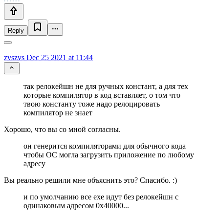
Reply
zvszvs
Dec 25 2021 at 11:44
так релокейшн не для ручных констант, а для тех
которые компилятор в код вставляет, о том что
твою константу тоже надо релоцировать
компилятор не знает
Хорошо, что вы со мной согласны.
он генерится компиляторами для обычного кода
чтобы ОС могла загрузить приложение по любому
адресу
Вы реально решили мне объяснить это? Спасибо. :)
и по умолчанию все exe идут без релокейшн с
одинаковым адресом 0x40000...