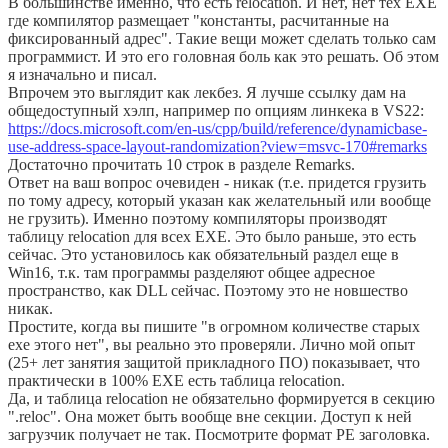
В большинстве именно, что есть relocation. И нет, нет тех EXE
где компилятор размещает "константы, расчитанные на
фиксированный адрес". Такие вещи может сделать только сам
программист. И это его головная боль как это решать. Об этом
я изначально и писал.
Впрочем это выглядит как лекбез. Я лучше ссылку дам на
общедоступный хэлп, например по опциям линкека в VS22:
https://docs.microsoft.com/en-us/cpp/build/reference/dynamicbase-
use-address-space-layout-randomization?view=msvc-170#remarks
Достаточно прочитать 10 строк в разделе Remarks.
Ответ на ваш вопрос очевиден - никак (т.е. придется грузить
по тому адресу, который указан как желательный или вообще
не грузить). Именно поэтому компиляторы производят
таблицу relocation для всех EXE. Это было раньше, это есть
сейчас. Это установилось как обязательный раздел еще в
Win16, т.к. там программы разделяют общее адресное
пространство, как DLL сейчас. Поэтому это не новшество
никак.
Простите, когда вы пишите "в огромном количестве старых
exe этого нет", вы реально это проверяли. Лично мой опыт
(25+ лет занятия защитой прикладного ПО) показывает, что
практически в 100% EXE есть таблица relocation.
Да, и таблица relocation не обязательно формируется в секцию
".reloc". Она может быть вообще вне секции. Доступ к ней
загрузчик получает не так. Посмотрите формат PE заголовка.