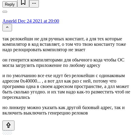
Reply
Angeld
Dec 24 2021 at 20:00
так релокейшн не для ручных констант, а для тех которые
компилятор в код вставляет, о том что твою константу тоже
надо релоцировать компилятор не знает
он генерится компиляторами для обычного кода чтобы ОС
могла загрузить приложение по любому адресу
и по умолчанию все exe идут без релокейшн с одинаковым
адресом 0x40000... , а вот длл как раз с ней, потому что
программа одна в своем адресном пространстве, а длл может
быть сколько угодно. и их там надо как-то разместить чтоб не
пересекались
но линкеру можно указать как другой базовый адрес, так и
включить выключить генерецию релоков