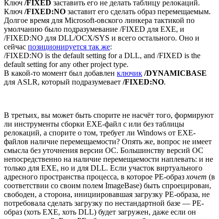
Ключ
/FIXED
заставить его не делать таблицу релокаций.
Ключ
/FIXED:NO
заставит его сделать образ перемещаемым.
Долгое время для Microsoft-овского линкера тактикой по
умолчанию было подразумевание /FIXED для EXE, и
/FIXED:NO для DLL/OCX/SYS и всего остального. Оно и
сейчас
позиционируется так же
:
/FIXED:NO is the default setting for a DLL, and /FIXED is the
default setting for any other project type.
В какой-то момент был добавлен
ключик
/DYNAMICBASE
для ASLR, который подразумевает
/FIXED:NO
.
В третьих, вы может быть спорите не насчёт того, формируют
ли инструменты сборки EXE-файл с или без таблицы
релокаций, а спорите о том, требует ли Windows от EXE-
файлов наличие перемещаемости? Опять же, вопрос не имеет
смысла без уточнения версии ОС. Большинству версий ОС
непосредственно на наличие перемещаемости наплевать: и не
только для EXE, но и для DLL. Если участок виртуального
адресного пространства процесса, в которое PE-образ
хочет
(в
соответствии со своим полем ImageBase) быть спроецирован,
свободен, а сторона, инициировавшая загрузку PE-образа, не
потребовала сделать загрузку по нестандартной базе — PE-
образ (хоть EXE, хоть DLL) будет загружен, даже если он