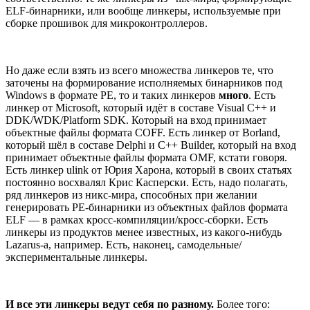
ELF-бинарники, или вообще линкеры, используемые при
сборке прошивок для микроконтроллеров.
Но даже если взять из всего множества линкеров те, что
заточены на формирование исполняемых бинарников под
Windows в формате PE, то и таких линкеров
много
. Есть
линкер от Microsoft, который идёт в составе Visual C++ и
DDK/WDK/Platform SDK. Который на вход принимает
объектные файлы формата COFF. Есть линкер от Borland,
который шёл в составе Delphi и C++ Builder, который на вход
принимает объектные файлы формата OMF, кстати говоря.
Есть линкер ulink от Юрия Харона, который в своих статьях
постоянно восхвалял Крис Касперски. Есть, надо полагать,
ряд линкеров из никс-мира, способных при желании
генерировать PE-бинарники из объектных файлов формата
ELF — в рамках кросс-компиляции/кросс-сборки. Есть
линкеры из продуктов менее известных, из какого-нибудь
Lazarus-а, например. Есть, наконец, самодельные/
экспериментальные линкеры.
И все эти линкеры ведут себя по разному.
Более того: