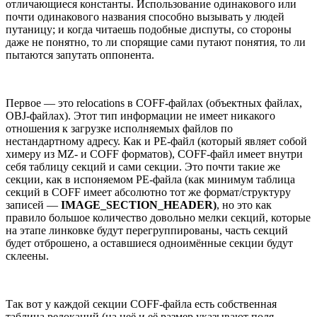
отличающиеся константы. Использование одинакового или
почти одинакового названия способно вызывать у людей
путаницу; и когда читаешь подобные диспуты, со стороны
даже не понятно, то ли спорящие сами путают понятия, то ли
пытаются запутать оппонента.
Первое — это relocations в COFF-файлах (объектных файлах,
OBJ-файлах). Этот тип информации не имеет никакого
отношения к загрузке исполняемых файлов по
нестандартному адресу. Как и PE-файл (который являет собой
химеру из MZ- и COFF форматов), COFF-файл имеет внутри
себя таблицу секций и сами секции. Это почти такие же
секции, как в испоняемом PE-файла (как минимум таблица
секций в COFF имеет абсолютно тот же формат/структуру
записей —
IMAGE_SECTION_HEADER)
, но это как
правило большое количество довольно мелки секций, которые
на этапе линковке будут перегруппированы, часть секций
будет отброшено, а оставшиеся одноимённые секции будут
склеены.
Так вот у каждой секции COFF-файла есть собственная
таблица релокаций (на неё и её размер указывают поля