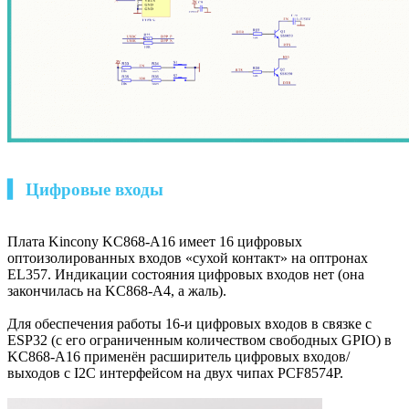
▍ Цифровые входы
Плата Kincony KC868-A16 имеет 16 цифровых
оптоизолированных входов «сухой контакт» на оптронах
EL357. Индикации состояния цифровых входов нет (она
закончилась на KC868-A4, а жаль).
Для обеспечения работы 16-и цифровых входов в связке с
ESP32 (с его ограниченным количеством свободных GPIO) в
KC868-A16 применён pасширитель цифровых входов/
выходов c I2C интерфейсом на двух чипах PCF8574P.