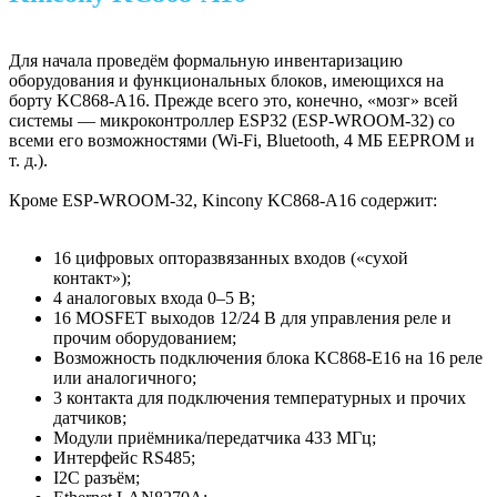
Для начала проведём формальную инвентаризацию
оборудования и функциональных блоков, имеющихся на
борту KC868-A16. Прежде всего это, конечно, «мозг» всей
системы — микроконтроллер ESP32 (ESP-WROOM-32) со
всеми его возможностями (Wi-Fi, Bluetooth, 4 МБ EEPROM и
т. д.).
Кроме ESP-WROOM-32, Kincony KC868-A16 содержит:
16 цифровых опторазвязанных входов («сухой
контакт»);
4 аналоговых входа 0–5 В;
16 MOSFET выходов 12/24 В для управления реле и
прочим оборудованием;
Возможность подключения блока KC868-E16 на 16 реле
или аналогичного;
3 контакта для подключения температурных и прочих
датчиков;
Модули приёмника/передатчика 433 МГц;
Интерфейс RS485;
I2C разъём;