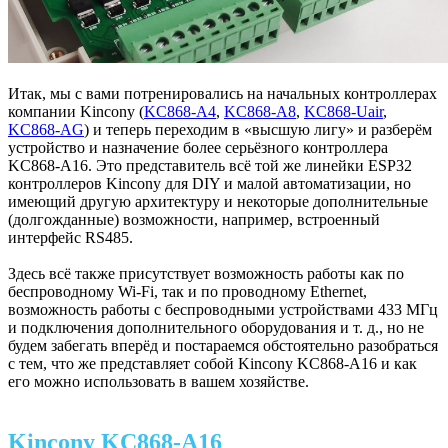
Итак, мы с вами потренировались на начальных контроллерах
компании Kincony (
KC868-A4
,
KC868-A8
,
KC868-Uair
,
KC868-AG
) и теперь переходим в «высшую лигу» и разберём
устройство и назначение более серьёзного контроллера
KC868-A16. Это представитель всё той же линейки ESP32
контроллеров Kincony для DIY и малой автоматизации, но
имеющий другую архитектуру и некоторые дополнительные
(долгожданные) возможности, например, встроенный
интерфейс RS485.
Здесь всё также присутствует возможность работы как по
беспроводному Wi-Fi, так и по проводному Ethernet,
возможность работы с беспроводными устройствами 433 МГц
и подключения дополнительного оборудования и т. д., но не
будем забегать вперёд и постараемся обстоятельно разобраться
с тем, что же представляет собой Kincony KC868-A16 и как
его можно использовать в вашем хозяйстве.
Kincony KC868-A16