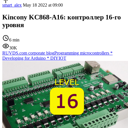
smart_alex
May 18 2022 at 09:00
Kincony KC868-A16: контроллер 16-го
уровня
6 min
30K
RUVDS.com corporate blog
Programming microcontrollers
*
Developing for Arduino
*
DIY
IOT