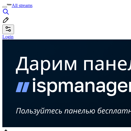
All streams
Login