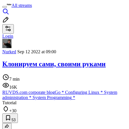
All streams
Login
Nurked
Sep 12 2022 at 09:00
Клонируем сами, своими руками
7 min
16K
RUVDS.com corporate blog
Go
*
Configuring Linux
*
System
administration
*
System Programming
*
Tutorial
+30
53