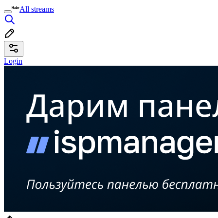
All streams
Login