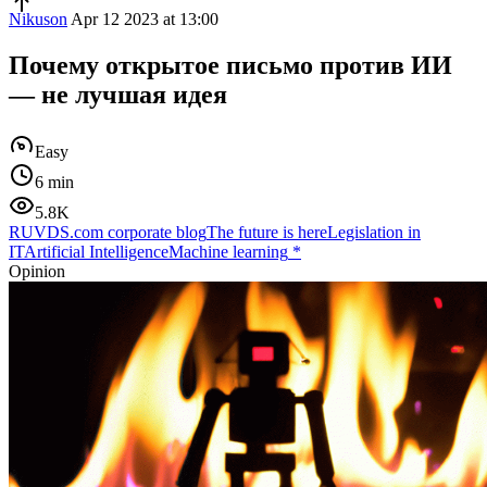
Nikuson
Apr 12 2023 at 13:00
Почему открытое письмо против ИИ
— не лучшая идея
Easy
6 min
5.8K
RUVDS.com corporate blog
The future is here
Legislation in
IT
Artificial Intelligence
Machine learning
*
Opinion