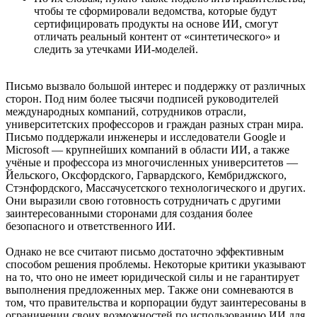
чтобы те сформировали ведомства, которые будут
сертифицировать продукты на основе ИИ, смогут
отличать реальный контент от «синтетического» и
следить за утечками ИИ-моделей.
Письмо вызвало большой интерес и поддержку от различных
сторон. Под ним более тысячи подписей руководителей
международных компаний, сотрудников отрасли,
университетских профессоров и граждан разных стран мира.
Письмо поддержали инженеры и исследователи Google и
Microsoft — крупнейших компаний в области ИИ, а также
учёные и профессора из многочисленных университетов —
Йельского, Оксфордского, Гарвардского, Кембриджского,
Стэнфордского, Массачусетского технологического и других.
Они выразили свою готовность сотрудничать с другими
заинтересованными сторонами для создания более
безопасного и ответственного ИИ.
Однако не все считают письмо достаточно эффективным
способом решения проблемы. Некоторые критики указывают
на то, что оно не имеет юридической силы и не гарантирует
выполнения предложенных мер. Также они сомневаются в
том, что правительства и корпорации будут заинтересованы в
ограничении своих возможностей по использованию ИИ для