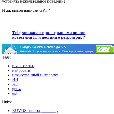
устранять нежелательное поведение.
И да, вывод написан GPT-4.
Telegram-канал с розыгрышами призов,
новостями IT и постами о ретроиграх ?️
Tags:
ruvds_статьи
нейросети
искусственный интеллект
ИИ
AL
gpt-4
gpt
Hubs:
RUVDS.com corporate blog