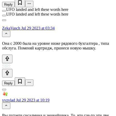
Reply
UFO landed and left these words here
UFO landed and left these words here
ZekaVasch
Jul 29 2023 at 03:34
Она с 2000 была на уровне ниже рядового бухгалтера , типа
обслуга. Поменяй картридж, принеси новую мышку.
Reply
vvzvlad
Jul 29 2023 at 10:19
Вы путаете сисадмина и эникейщика. То, что где-то эти две