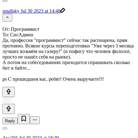
smallsky
Jul 30 2023 at 14:48
От: Программист
То: СисАдмин
Да, профессия "программист" сейчас так распиарена, прям
противно. Всякие курсы переподготовки "Уже через 3 месяца
лучших возьмём на галеру!" (и пофигу что человек филолог,
просто не нашёл себя на рынке).
А потом на собеседованиях приходится спрашивать сколько
бит в байте...
ps С прошедшим вас, ребят! Очень выручаете!!!
Reply
Ava256
Jul 30 2023 at 18:29