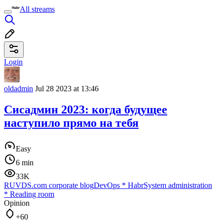
All streams
Login
oldadmin
Jul 28 2023 at 13:46
Сисадмин 2023: когда будущее
наступило прямо на тебя
Easy
6 min
33K
RUVDS.com corporate blog
DevOps
*
Habr
System administration
*
Reading room
Opinion
+60