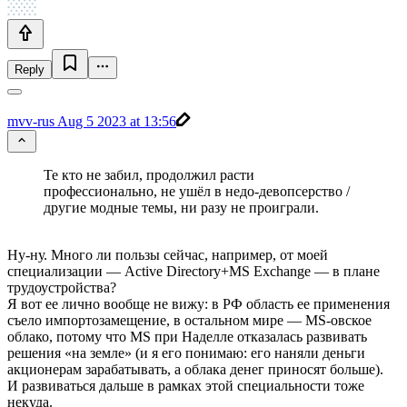
Reply
mvv-rus
Aug 5 2023 at 13:56
Те кто не забил, продолжил расти
профессионально, не ушёл в недо-девопсерство /
другие модные темы, ни разу не проиграли.
Ну-ну. Много ли пользы сейчас, например, от моей
специализации — Active Directory+MS Exchange — в плане
трудоустройства?
Я вот ее лично вообще не вижу: в РФ область ее применения
съело импортозамещение, в остальном мире — MS-овское
облако, потому что MS при Наделле отказалась развивать
решения «на земле» (и я его понимаю: его наняли деньги
акционерам зарабатывать, а облака денег приносят больше).
И развиваться дальше в рамках этой специальности тоже
некуда.