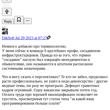
Reply
DikSoft
Jul 29 2023 at 07:27
Немного добавлю про терминологию.
У меня сейчас в команде 6 крутейших профи, сисадминов-
инфраструктурщиков. Правда из-за того, что термин
"сисадмин" наглухо был извращён менеджментом и
обывателями, они называются в штатном расписании
системными инженерами.
Что я могу скзать о перспективах? Те кто не забил, продолжил
расти профессионально, не ушёл в недо-девопсерство / другие
модные темы, ни разу не проиграли. Дефицит грамотных
кадров огромный. Одну вакансию закрывали почти год.
Оплата труда при хорошей квалицифкации позволяет не
грустить, просматривая тут статьи типа "за какой язык
программирования больше платят"