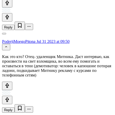
Reply
PoderjiMoegoPitona
Jul 31 2023 at 09:50
Как это кто? Отец- удаленщик Митника. Даст интервью, как
произвести на свет взломщика, во всем ему помогать и
оставаться в тени (демотиватор: человек в капюшоне потирая
ладони, подкидывает Митнику рекламу с курсами по
телефонным сетям)
Reply