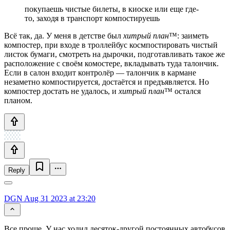
покупаешь чистые билеты, в киоске или еще где-
то, заходя в транспорт компостируешь
Всё так, да. У меня в детстве был
хитрый план
™: заиметь
компостер, при входе в троллейбус космпостировать чистый
листок бумаги, смотреть на дырочки, подготавливать такое же
расположение с своём комостере, вкладывать туда талончик.
Если в салон входит контролёр — талончик в кармане
незаметно компостируется, достаётся и предъявляется. Но
компостер достать не удалось, и
хитрый план
™ остался
планом.
Reply
DGN
Aug 31 2023 at 23:20
Все проще. У нас ходил десяток-другой постоянных автобусов