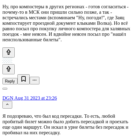
Ну, про компостеры в других регионах - готов согласиться -
почему-то в МСК они пришли сильно позже, а так -
встречались местами (вспоминаем "Ну, погоди!", где Заяц
компостирует проездной документ клыками Волка). Но всё
равно посыл про покупку личного компостера для халявных
поездок - мне неясен. И вдвойне неясен посыл про "нашёл
неиспользованные билеты".
Reply
DGN
Aug 31 2023 at 23:26
Я подозреваю, что был код пересадки. То есть, любой
пробитый билет можно было добить пересадкой и проехать
еще один маршрут. Он искал в урне билеты без пересадок и
пробивал на них пересадку.