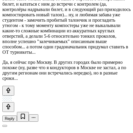
билет, и кататься с ним до встречи с контролем (да,
контролёры надрывали билет, и в следующий раз приходилось
компостировать новый талон)... ну, и любимая забава уже
студентом - замочить пробитый талончик и прогладить
утюгом - к тому моменту компостеры уже не выкалывали
какие-то сложные комбинации из аккуратных круглых
отверстий, а делали 5-6 относительно тонких проколов,
вполне успешно "залечиваемых" описанным выше
способом... а потом один градоначальник придумал ставить в
ОТ турникеты...
Да, я сейчас про Москву. В других городах было примерно
похоже (ну, разве что я кондукторов в Москве не застал, а по
другим регионам они встречались нередко), но в разные
сроки...
Reply