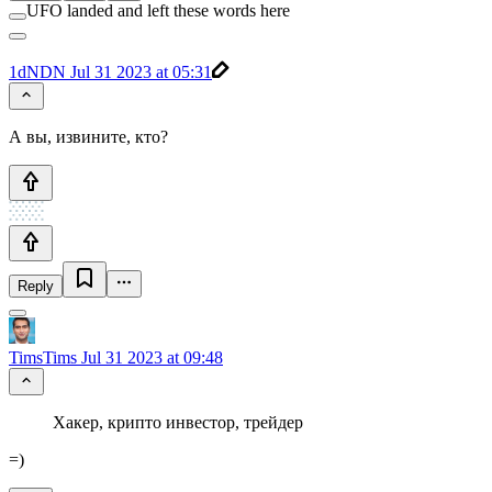
UFO landed and left these words here
1dNDN
Jul 31 2023 at 05:31
А вы, извините, кто?
Reply
TimsTims
Jul 31 2023 at 09:48
Хакер, крипто инвестор, трейдер
=)