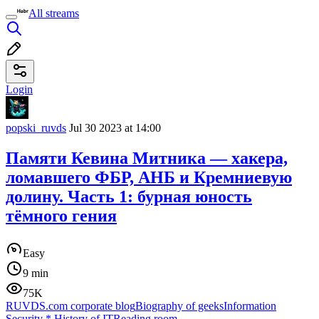
All streams
Login
popski_ruvds
Jul 30 2023 at 14:00
Памяти Кевина Митника — хакера,
ломавшего ФБР, АНБ и Кремниевую
долину. Часть 1: бурная юность
тёмного гения
Easy
9 min
75K
RUVDS.com corporate blog
Biography of geeks
Information
Security
*
History of IT
Reading room