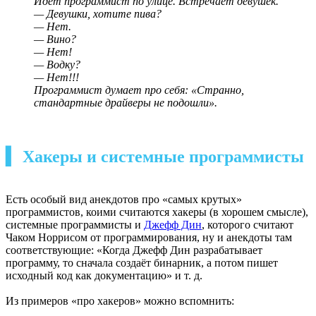
Идёт программист по улице. Встречает девушек.
— Девушки, хотите пива?
— Нет.
— Вино?
— Нет!
— Водку?
— Нет!!!
Прoграммист думает про себя: «Странно,
стандартные драйверы не подошли».
▍ Хакеры и системные программисты
Есть особый вид анекдотов про «самых крутых»
программистов, коими считаются хакеры (в хорошем смысле),
системные программисты и
Джефф Дин
, которого считают
Чаком Норрисом от программирования, ну и анекдоты там
соответствующие: «Когда Джефф Дин разрабатывает
программу, то сначала создаёт бинарник, а потом пишет
исходный код как документацию» и т. д.
Из примеров «про хакеров» можно вспомнить: