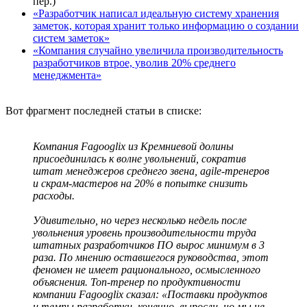
пер.)
«Разработчик написал идеальную систему хранения
заметок, которая хранит только информацию о создании
систем заметок»
«Компания случайно увеличила производительность
разработчиков втрое, уволив 20% среднего
менеджмента»
Вот фрагмент последней статьи в списке:
Компания Fagooglix из Кремниевой долины
присоединилась к волне увольнений, сократив
штат менеджеров среднего звена, agile-тренеров
и скрам-мастеров на 20% в попытке снизить
расходы.
Удивительно, но через несколько недель после
увольнения уровень производительности труда
штатных разработчиков ПО вырос минимум в 3
раза. По мнению оставшегося руководства, этот
феномен не имеет рационального, осмысленного
объяснения. Топ-тренер по продуктивности
компании Fagooglix сказал: «Поставки продуктов
и темпы разработки, конечно, выросли, но мы не