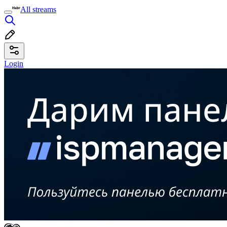
All streams
Login