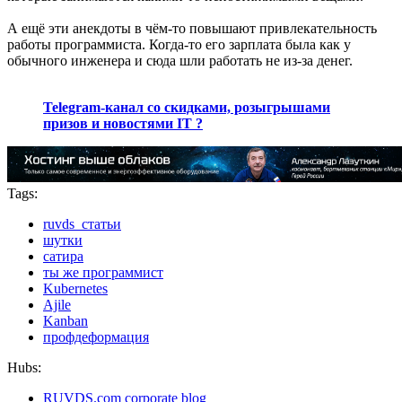
А ещё эти анекдоты в чём-то повышают привлекательность
работы программиста. Когда-то его зарплата была как у
обычного инженера и сюда шли работать не из-за денег.
Telegram-канал со скидками, розыгрышами
призов и новостями IT ?
Tags:
ruvds_статьи
шутки
сатира
ты же программист
Kubernetes
Ajile
Kanban
профдеформация
Hubs:
RUVDS.com corporate blog