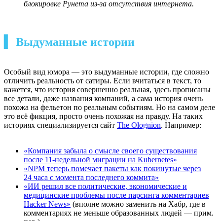
блокировке Рунета из-за отсутствия интернета.
▍ Выдуманные истории
Особый вид юмора — это выдуманные истории, где сложно
отличить реальность от сатиры. Если вчитаться в текст, то
кажется, что история совершенно реальная, здесь прописаны
все детали, даже названия компаний, а сама история очень
похожа на фельетон по реальным событиям. Но на самом деле
это всё фикция, просто очень похожая на правду. На таких
историях специализируется сайт
The Olognion
. Например:
«Компания забыла о смысле своего существования
после 11-недельной миграции на Kubernetes»
«NPM теперь помечает пакеты как покинутые через
24 часа с момента последнего коммита»
«ИИ решил все политические, экономические и
медицинские проблемы после парсинга комментариев
Hacker News»
(вполне можно заменить на Хабр, где в
комментариях не меньше образованных людей — прим.