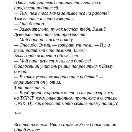
Школьный учитель спрашивает учеников о
профессии родителей.
— Тим, чем твоя мама занимается на работе?
Тим встаёт и гордо говорит:
— Она доктор.
— Замечательно, ну как насчёт тебя, Эмми?
Девочка стеснительно произносит:
— Мой папа разносит почту.
— Спасибо, Эмми, — говорит учитель. — Ну, а
твои родители что делают, Билл?
Билл гордо встаёт и объявляет:
— Мой папа играет музыку в борделе!
Обалдевший учитель решил направиться к Биллу
домой.
— В каких условиях вы растите ребёнка? —
спрашивает он у отца.
Тот отвечает:
— Вообще-то я программист и специализируюсь
на TCP/IP коммуникационном протоколе в системе
UNIX. Ну как объяснить это семилетнему пацану?
***
Встретил в поле Иван Царевич Змея Горыныча об
одной голове.