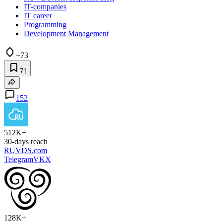
IT-companies
IT career
Programming
Development Management
+73
71
152
512K+
30-days reach
RUVDS.com
Telegram
VK
X
128K+