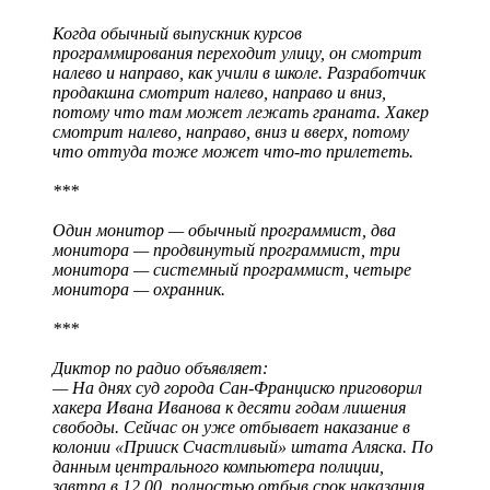
Когда обычный выпускник курсов
программирования переходит улицу, он смотрит
налево и направо, как учили в школе. Разработчик
продакшна смотрит налево, направо и вниз,
потому что там может лежать граната. Хакер
смотрит налево, направо, вниз и вверх, потому
что оттуда тоже может что-то прилететь.
***
Один монитор — обычный программист, два
монитора — продвинутый программист, три
монитора — системный программист, четыре
монитора — охранник.
***
Диктор по радио объявляет:
— На днях суд города Сан-Франциско приговорил
хакера Ивана Иванова к десяти годам лишения
свободы. Сейчас он уже отбывает наказание в
колонии «Прииск Счастливый» штата Аляска. По
данным центрального компьютера полиции,
завтра в 12.00, полностью отбыв срок наказания,