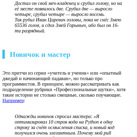
Достал он свой меч-кладенец и срубил голову, но на
её месте появилось две. Срубил две — выросло
четыре, срубил четыре — выросло восемь.
Так рубил Иван Царевич головы, пока не снёс Змею
65536 голов, и сдох Змей Горыныч, ибо был он 16-
ти разрядный.
▍ Новичок и мастер
Это притчи из серии «учитель и ученик» или «опытный
джедай и начинающий падаван», но только про
программистов. В принципе, можно рассматривать как
подразделение рубрики «Профессиональные шутки», хотя
такие истории не столько смешные, сколько поучающие.
Например
:
Однажды новичок спросил мастера: «Я
оптимизировал 10 строк кода на Python в одну
строку за счёт осмысления списка, и новый код
получился очень элегантным. Почему мой pull