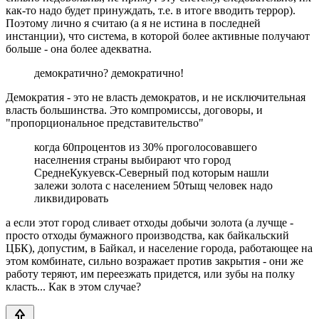
как-то надо будет принуждать, т.е. в итоге вводить террор).
Поэтому лично я считаю (а я не истина в последней
инстанции), что система, в которой более активные получают
больше - она более адекватна.
демократично? демократично!
Демократия - это не власть демократов, и не исключительная
власть большинства. Это компромиссы, договоры, и
"пропорциональное представительство"
когда 60процентов из 30% проголосовавшего
населнения страны выбирают что город
СреднеКукуевск-Северный под которым нашли
залежи золота с населением 50тыщ человек надо
ликвидировать
а если этот город сливает отходы добычи золота (а лучще -
просто отходы бумажного производства, как байкальский
ЦБК), допустим, в Байкал, и население города, работающее на
этом комбинате, сильно возражает против закрытия - они же
работу теряют, им переезжать придется, или зубы на полку
класть... Как в этом случае?