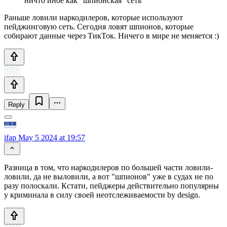
ничто иное как "шпионская" сеть
Раньше ловили наркодилеров, которые используют
пейджинговую сеть. Сегодня ловят шпионов, которые
собирают данные через ТикТок. Ничего в мире не меняется :)
Reply
ifap
May 5 2024 at 19:57
Разница в том, что наркодилеров по большей части ловили-
ловили, да не выловили, а вот "шпионов" уже в судах не по
разу полоскали. Кстати, пейджеры действительно популярны
у криминала в силу своей неотслеживаемости by design.