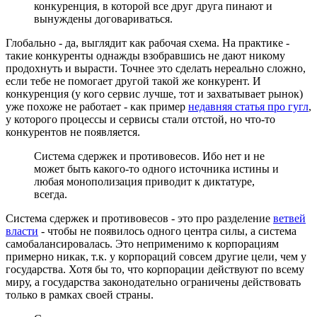
конкуренция, в которой все друг друга пинают и
вынуждены договариваться.
Глобально - да, выглядит как рабочая схема. На практике -
такие конкуренты однажды взобравшись не дают никому
продохнуть и вырасти. Точнее это сделать нереально сложно,
если тебе не помогает другой такой же конкурент. И
конкуренция (у кого сервис лучше, тот и захватывает рынок)
уже похоже не работает - как пример
недавняя статья про гугл
,
у которого процессы и сервисы стали отстой, но что-то
конкурентов не появляется.
Система сдержек и противовесов. Ибо нет и не
может быть какого-то одного источника истины и
любая монополизация приводит к диктатуре,
всегда.
Система сдержек и противовесов - это про разделение
ветвей
власти
- чтобы не появилось одного центра силы, а система
самобалансировалась. Это неприменимо к корпорациям
примерно никак, т.к. у корпораций совсем другие цели, чем у
государства. Хотя бы то, что корпорации действуют по всему
миру, а государства законодательно ограничены действовать
только в рамках своей страны.