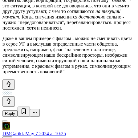
объекты: люди, корпорации, государства. поэтому "баланс" -
это ситуация, в которой все договорились, что они в чем-то
друг другу уступают, с чем-то соглашаются
на текущий
момент.
Когда ситуация изменится
достаточно
сильно -
нужно "передоговариваться", перебалансироваться. процесс
постоянен, хотя и нелинеен.
Даже в вашем примере с флагом - можно не смешивать цвета
в серое УГ, а выслушав определенные части общества,
предложить, например, флаг "на зеленом полотнище,
символизирующем наши бескрайние просторы, изображен
синий человек, символизирующий наши национальные
устремления, с красным флагом в руках, символизирующим
преемственность поколений"
Reply
DMGarikk
May 7 2024 at 10:25