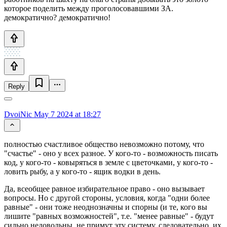
которое поделить между проголосовавшими ЗА.
демократично? демократично!
Reply
DvoiNic
May 7 2024 at 18:27
полностью счастливое общество невозможно потому, что
"счастье" - оно у всех разное. У кого-то - возможность писать
код, у кого-то - ковыряться в земле с цветочками, у кого-то -
ловить рыбу, а у кого-то - ящик водки в день.
Да, всеобщее равное избирательное право - оно вызывает
вопросы. Но с другой стороны, условия, когда "одни более
равные" - они тоже неоднозначны и спорны (и те, кого вы
лишите "равных возможностей", т.е. "менее равные" - будут
сильно недовольны, не примут эту систему, следовательно, их