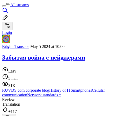
All streams
Login
Bright_Translate
May 5 2024 at 10:00
Забытая война с пейджерами
Easy
5 min
31K
RUVDS.com corporate blog
History of IT
Smartphones
Cellular
communication
Network standards
*
Review
Translation
+117