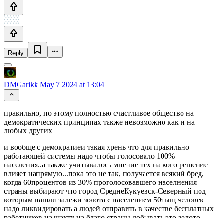
Reply
DMGarikk
May 7 2024 at 13:04
правильно, по этому полностью счастливое общество на
демократических принципах также невозможно как и на
любых других
и вообще с демократией такая хрень что для правильно
работающей системы надо чтобы голосовало 100%
населения..а также учитывалось мнение тех на кого решение
влияет напрямую...пока это не так, получается всякий бред,
когда 60процентов из 30% проголосовавшего населнения
страны выбирают что город СреднеКукуевск-Северный под
которым нашли залежи золота с населением 50тыщ человек
надо ликвидировать а людей отправить в качестве бесплатных
работников на шахту на благо страны добывать это золото