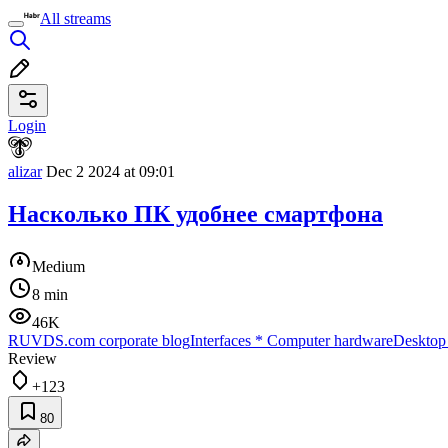
All streams
Login
alizar
Dec 2 2024 at 09:01
Насколько ПК удобнее смартфона
Medium
8 min
46K
RUVDS.com corporate blog
Interfaces
*
Computer hardware
Desktop
Review
+123
80