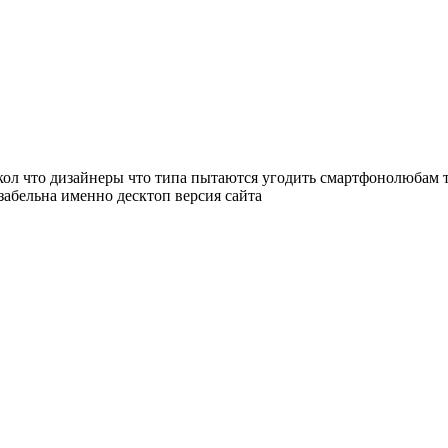
икол что дизайнеры что типа пытаются угодить смартфонолюбам т
забельна именно десктоп версия сайта