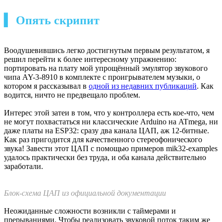
мне понять было трудно. Это не случайность, в репозитории
можно скачать свежую версию загрузчика, и он называется
elbear_uploader_win10_v0_2_2.zip. Также есть загрузчик для
Linux, что могло бы спасти ситуацию, но Linux у меня под
рукой только в виде виртуалки, а прыгать между системами
ради одной платы желания совершенно не было.
К счастью, исходный код загрузчика открыт, и его можно
попытаться пересобрать. К сожалению, он написан на Python,
и его нужно скомпилировать в исполняемый файл. Для этого
мне пришлось обновить давно установленный Python. Тут-то
и выяснилось, зачем загрузчику Windows 10: с версии 3.9 сам
Python не работает на Windows 7.
Ошибка при запуске загрузчика намекает
Пришлось найти установочный файл для Python 3.8.9 и
поставить. Дальше выяснилось, что загрузчику нужен пакет
serial. Пакеты в Windows мне ставить ещё не приходилось. Я