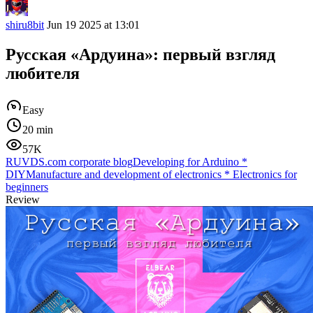
shiru8bit
Jun 19 2025 at 13:01
Русская «Ардуина»: первый взгляд
любителя
Easy
20 min
57K
RUVDS.com corporate blog
Developing for Arduino
*
DIY
Manufacture and development of electronics
*
Electronics for
beginners
Review