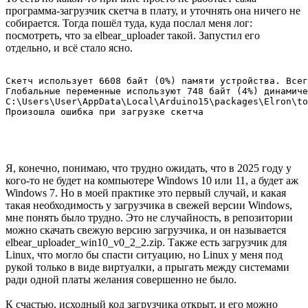
Направление на инструкцию
Вместо бумажки на коробке есть QR код, берегущий
сибирский лес, и обещающий получение документации в
электронном виде. Учитывая, что прочитать QR код на
компьютере затруднительно, первое знакомство с
документацией должно произойти на телефоне. Я попытался
открыть код и получил ссылку на документацию. Но только в
виде текста, а не перехода на сайт. после копирования ссылки
документация открылась. Я увидел, как она должна
выглядеть, и попытался нагуглить её по увиденному
названию страницы. Не удалось, нашлись только разные
другие страницы сайта. Пришлось походить туда-сюда по
ссылкам на сайте. Страницу документации я так и не нашёл,
но нашёл
раздел про настройку Arduino IDE
— то, что мне и
нужно.
Ставил, конечно, в привычной мне IDE версии 1.8, в которой
работают все прочие нужные мне платы и библиотеки.
Процесс добавления новой платы стандартный: копируем