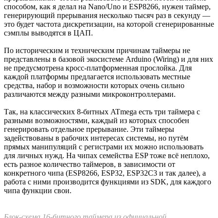
попробовал установить pip, и выяснил, что он работает
исключительно от версии 3.9 и выше, которая не работает на
Windows 7. Наметился замкнутый круг.
К счастью, круг оказался не очень прочным. В нём было
целых две бреши. Во-первых, оказалось, что не один я такой
ретроград: существуют
сборки актуальных версий Python
для
Windows 7.
Во-вторых, нашлось кое-что получше свежих сборок Питона.
Популярный 3D-редактор Blender, которым я сам активно
пользуюсь, использует Python 3.9, и из-за этого тоже не
работает на Windows 7. Его ретроградных пользователей такое
положение дел тоже не устроило, и они изобрели
необходимую для обратной совместимости
DLL-лку
, которую
нужно просто положить в папку с исполняемым файлом. И
она у меня уже была. Я положил, и загрузчик заработал.
Разумеется, все вышеописанные проблемы я создал себе сам
применением антикварной версии Windows. Разработчики же
вполне себе молодцы, по сути плата заработала из коробки,
причём сразу и загрузка, и монитор порта — последним могут
похвастаться далеко не все платы. Седых волос этот процесс
не прибавил.