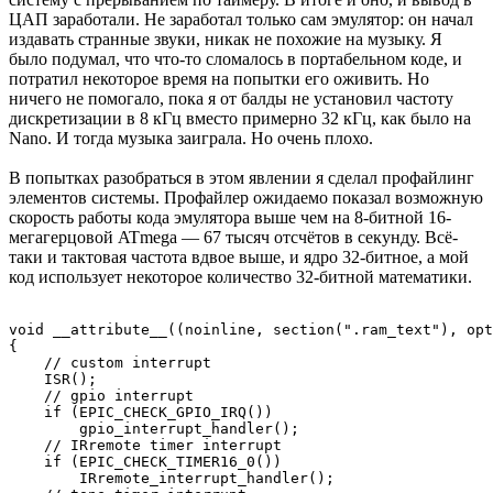
Матрица 16 на 16 из адресных светодиодов
Сказано — сделано. У меня уже давно ожидала внедрения в
недоделанный проект светодиодная матрица 16 на 16 диодов.
Она-то и послужила подопытным кроликом.
Речь идёт про адресные светодиоды типа WS2812 — главную
основу самоделок Алекса Гайвера нескольких прошлых лет.
Их особенностью является простейший однопроводный
каскадный последовательный интерфейс, позволяющий
объединять в цепочку практически произвольное количество
светодиодов, насколько позволит физика и здравый смысл.
В этом тесте вместо использования готовых библиотек я
решил изобрести велосипед: реализовать его на низком
уровне, чтобы познакомиться с новым железом поближе.