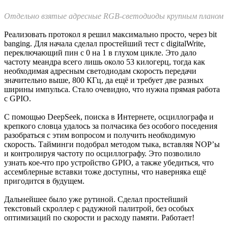
Попробовал погуглить такую проблему, и, конечно,
столкнулся с прелестями импортозамещения: такая
информация в интернете не ищется. Тогда решил идти
традиционным путём, по всем граблям. Включил подробный
лог компиляции и загрузки. Это мало что дало:
То есть по какой-то причине просто не работает сама
программа-загрузчик скетча в плату, и уточнять она ничего не
собирается. Тогда пошёл туда, куда послал меня лог:
посмотреть, что за elbear_uploader такой. Запустил его
отдельно, и всё стало ясно.
Скетч использует 6608 байт (0%) памяти устройства. Всег
Глобальные переменные используют 748 байт (4%) динамиче
C:\Users\User\AppData\Local\Arduino15\packages\Elron\to
Произошла ошибка при загрузке скетча
Я, конечно, понимаю, что трудно ожидать, что в 2025 году у
кого-то не будет на компьютере Windows 10 или 11, а будет аж
Windows 7. Но в моей практике это первый случай, и какая
такая необходимость у загрузчика в свежей версии Windows,