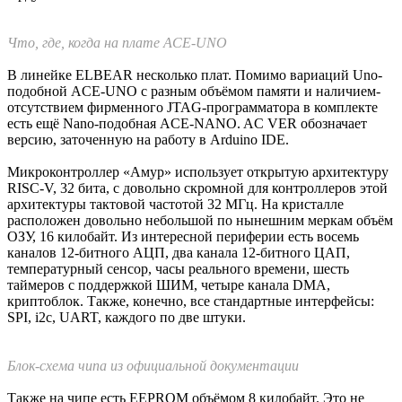
пересказать Википедию и официальный сайт.
K1948BK018 MIK32 Amur собственной персоной
Чип разработан и производится на мощностях АО «Микрон»
в Зеленограде. Вроде как на данный момент это
единственный микроконтроллер так называемого первого