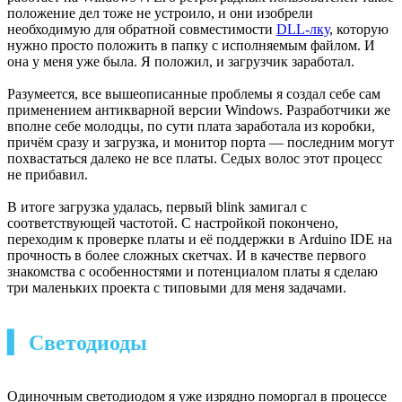
Установленный в IDE пакет поддержки платы
Я подключил плату, и она сразу бодро замигала зелёным
светодиодом, что намекало, что туда уже загружен
стандартный blink, и это укрепило надежду. Драйвера для
моста CH340 уже были установлены. Никаких особых
сообщений про установку чего-либо Windows при
подключении платы не выдал, соответствующий COM-порт
появился. Я выбрал его и попытался загрузить какой-нибудь
скетч. Инструкция предлагала загрузить стандартный же
blink. Почему бы и нет.
▍ ССЗБ и Windows 7