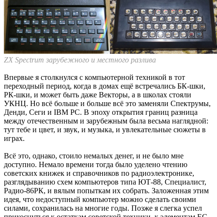
ZX Spectrum зарубежного и местного разлива
Впервые я столкнулся с компьютерной техникой в тот
переходный период, когда в домах ещё встречались БК-шки,
РК-шки, и может быть даже Векторы, а в школах стояли
УКНЦ. Но всё больше и больше всё это заменяли Спектрумы,
Денди, Сеги и IBM PC. В эпоху открытия границ разница
между отечественным и зарубежным была весьма наглядной:
тут тебе и цвет, и звук, и музыка, и увлекательные сюжеты в
играх.
Всё это, однако, стоило немалых денег, и не было мне
доступно. Немало времени тогда было уделено чтению
советских книжек и справочников по радиоэлектронике,
разглядыванию схем компьютеров типа ЮТ-88, Специалист,
Радио-86РК, и вялым попыткам их собрать. Заложенная этим
идея, что недоступный компьютер можно сделать своими
силами, сохранилась на многие годы. Позже я слегка успел
прикоснуться к остаткам советской техники, к элементам ЕС