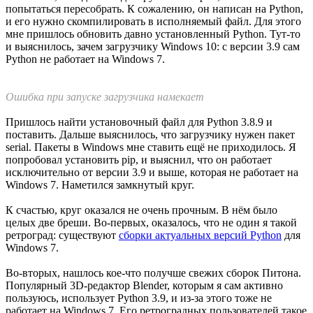
ссылку на установочный пакет в список источников в
настройках, потом устанавливаем через Менеджер плат.
https://elron.tech/files/package_elbear_beta_index.json
Пакет весьма увесистый, около 360 мегабайт, установка тоже
не быстрая, пришлось подождать.
Далее инструкция говорит: если в плате нет загрузчика,
понадобится особый фирменный JTAG-программатор. я брал
комплект без него, но так как версия AC VER предназначена
именно для работы в роли Ардуины, я понадеялся, что
загрузчик там установлен с завода, как на любых нормальных
Arduino-совместимых платах. Надежда, впрочем, была какой-
то неуверенной, и я даже уже начал вспоминать, где у меня
лежат мои, нефирменные, JTAG программаторы, которые не
пригождались уже очень давно.