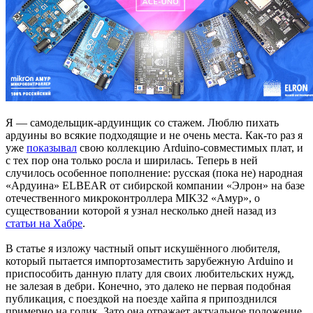
Я — самодельщик-ардуинщик со стажем. Люблю пихать
ардуины во всякие подходящие и не очень места. Как-то раз я
уже
показывал
свою коллекцию Arduino-совместимых плат, и
с тех пор она только росла и ширилась. Теперь в ней
случилось особенное пополнение: русская (пока не) народная
«Ардуина» ELBEAR от сибирской компании «Элрон» на базе
отечественного микроконтроллера MIK32 «Амур», о
существовании которой я узнал несколько дней назад из
статьи на Хабре
.
В статье я изложу частный опыт искушённого любителя,
который пытается импортозаместить зарубежную Arduino и
приспособить данную плату для своих любительских нужд,
не залезая в дебри. Конечно, это далеко не первая подобная
публикация, с поездкой на поезде хайпа я припозднился
примерно на годик. Зато она отражает актуальное положение