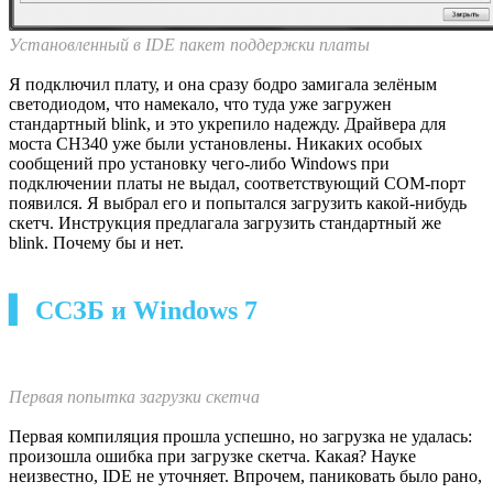
На плате также присутствуют разъём USB Type C для загрузки
скетчей, перемычки выбора загрузчика BOOT0/BOOT1,
разъём JTAG для перепрошивки контроллера, светодиоды
индикации связи, пользовательский светодиод и кнопка.
Зад Элмедведя, общий вид