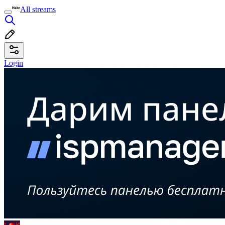
All streams
Login