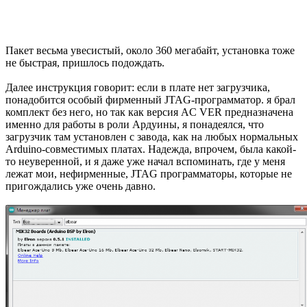
девборда.
Назначение пинов платы ACE-UNO
Пины платы, а точнее, соответствие их расположения и
функционального назначения, за небольшими отличиями
совпадают с классической UNO, что очень удобно. Правда,
питание и логические уровни трёхвольтовые, как у ESP и
STM32, что нужно учитывать при выборе подключаемой
периферии, но в современном мире это даже удобнее, не
нужно лишний раз городить преобразователи уровней.