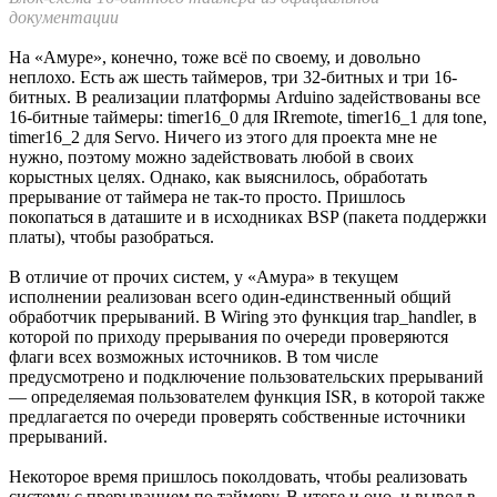
В итоге загрузка удалась, первый blink замигал с
соответствующей частотой. С настройкой покончено,
переходим к проверке платы и её поддержки в Arduino IDE на
прочность в более сложных скетчах. И в качестве первого
знакомства с особенностями и потенциалом платы я сделаю
три маленьких проекта с типовыми для меня задачами.
▍ Светодиоды
Одиночным светодиодом я уже изрядно поморгал в процессе
первоначальной настройки, и это было не так интересно.
Гораздо интереснее попробовать что-то посерьёзнее, какие-то
типовые задачи, имеющие практическую ценность. Например,
поморгать 256-ю светодиодами одновременно.