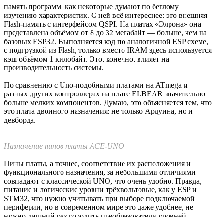
уровня локализации: разрабатывается, производится и
корпусируется в России. Кристаллы делаются по техпроцессу
180 нм в Москве, корпусируются в Зеленограде (Москве) и
Калининграде.
Сама плата разработана сибирской компанией «Элрон». К
сожалению, находится она в Новосибирске, а не в более
мемном Челябинске. Было бы весело — суровая челябинская
Ардуина.