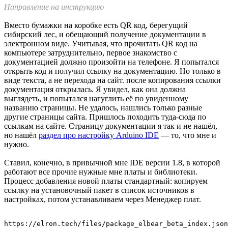
Блок-схема чипа из официальной документации
Также на чипе есть EEPROM объёмом 8 килобайт. Это не
память программ, как некоторые думают по беглому
изучению характеристик. С ней всё интереснее: это внешняя
Flash-память с интерфейсом QSPI. На платах «Элрона» она
представлена объёмом от 8 до 32 мегабайт — больше, чем на
базовых ESP32. Выполняется код по аналогичной ESP схеме,
с подгрузкой из Flash, только вместо IRAM здесь используется
кэш объёмом 1 килобайт. Это, конечно, влияет на
производительность системы.
По сравнению с Uno-подобными платами на ATmega и
разных других контроллерах на плате ELBEAR значительно
больше мелких компонентов. Думаю, это объясняется тем, что
это плата двойного назначения: не только Ардуина, но и