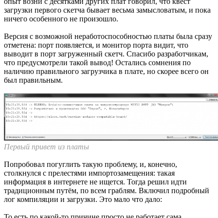
Плата снабжена стандартным для современных Arduino-
совместимых плат чипом преобразователя USB-SERIAL
CH340. Это, пожалуй, плюс, потому что это решение,
проверенное временем, и у прошаренных ардуинщиков оно
заработает из коробки.
▍ Первые шаги
Как известно, если ничего не получается — прочтите,
наконец, инструкцию. Я решил действовать превентивно: не
дожидаться проблем и сразу же прочесть инструкцию