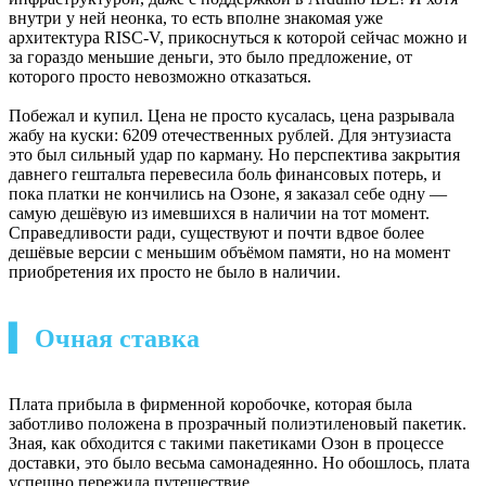
внутри у ней неонка, то есть вполне знакомая уже
архитектура RISC-V, прикоснуться к которой сейчас можно и
за гораздо меньшие деньги, это было предложение, от
которого просто невозможно отказаться.
Побежал и купил. Цена не просто кусалась, цена разрывала
жабу на куски: 6209 отечественных рублей. Для энтузиаста
это был сильный удар по карману. Но перспектива закрытия
давнего гештальта перевесила боль финансовых потерь, и
пока платки не кончились на Озоне, я заказал себе одну —
самую дешёвую из имевшихся в наличии на тот момент.
Справедливости ради, существуют и почти вдвое более
дешёвые версии с меньшим объёмом памяти, но на момент
приобретения их просто не было в наличии.
▍ Очная ставка
Плата прибыла в фирменной коробочке, которая была
заботливо положена в прозрачный полиэтиленовый пакетик.
Зная, как обходится с такими пакетиками Озон в процессе
доставки, это было весьма самонадеянно. Но обошлось, плата
успешно пережила путешествие.