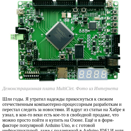
Демонстрационная плата MultiClet. Фото из Интернета
Шли годы. Я утратил надежды прикоснуться к свежим
отечественным компьютерно-процессорным разработкам и
перестал следить за новостями. И вдруг из статьи на Хабре я
узнал, в кои-то веки есть кое-то в свободной продаже, что
можно просто пойти и купить на Озоне. Ещё и в форм-
факторе популярной Arduino Uno, и с готовой
инфраструктурой, даже с поддержкой в Arduino IDE! И хотя