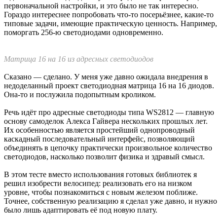
Первая попытка загрузки скетча
Первая компиляция прошла успешно, но загрузка не удалась:
произошла ошибка при загрузке скетча. Какая? Науке
неизвестно, IDE не уточняет. Впрочем, паниковать было рано,
опыт возни с десятками других плат говорил, что квест
загрузки первого скетча бывает весьма замысловатым, и пока
ничего особенного не произошло.
Версия с возможной неработоспособностью платы была сразу
отметена: порт появляется, и монитор порта видит, что
выводит в порт загруженный скетч. Спасибо разработчикам,
что предусмотрели такой вывод! Остались сомнения по
наличию правильного загрузчика в плате, но скорее всего он
был правильным.
Первый привет из платы