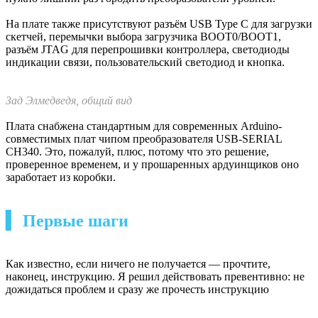
Что, где, когда на плате ACE-UNO
В линейке ELBEAR несколько плат. Помимо вариаций Uno-
подобной ACE-UNO с разным объёмом памяти и наличием-
отсутствием фирменного JTAG-программатора в комплекте
есть ещё Nano-подобная ACE-NANO. AC VER обозначает
версию, заточенную на работу в Arduino IDE.
Микроконтроллер «Амур» использует открытую архитектуру
RISC-V, 32 бита, с довольно скромной для контроллеров этой
архитектуры тактовой частотой 32 МГц. На кристалле
расположен довольно небольшой по нынешним меркам объём
ОЗУ, 16 килобайт. Из интересной периферии есть восемь
каналов 12-битного АЦП, два канала 12-битного ЦАП,
температурный сенсор, часы реального времени, шесть
таймеров с поддержкой ШИМ, четыре канала DMA,
криптоблок. Также, конечно, все стандартные интерфейсы:
SPI, i2c, UART, каждого по две штуки.