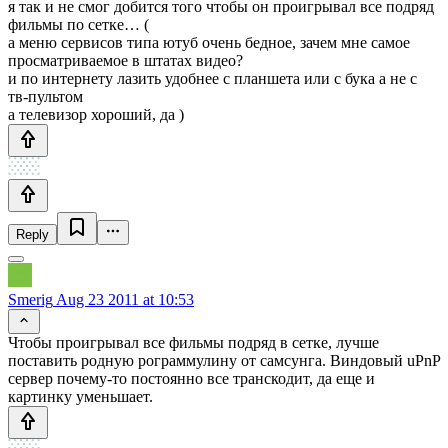
я так и не смог добится того чтобы он проигрывал все подряд
фильмы по сетке… (
а меню сервисов типа ютуб очень бедное, зачем мне самое
просматриваемое в штатах видео?
и по интернету лазить удобнее с планшета или с бука а не с
тв-пультом
а телевизор хороший, да )
Reply
Smerig
Aug 23 2011 at 10:53
Чтобы проигрывал все фильмы подряд в сетке, лучше
поставить родную рограммулину от самсунга. Виндовый uPnP
сервер почему-то постоянно все транскодит, да еще и
картинку уменьшает.