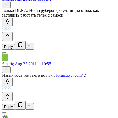
только DLNA. Но на рубероиде куча инфы о том, как
заставить работать телек с самбой.
Reply
Smerig
Aug 23 2011 at 10:55
Извиняюсь, не там, а вот тут:
forum.ixbt.com/
:)
Reply