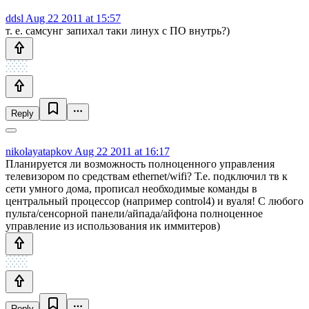
ddsl
Aug 22 2011 at 15:57
т. е. самсунг запихал таки линух с ПО внутрь?)
Reply
nikolayatapkov
Aug 22 2011 at 16:17
Планируется ли возможность полноценного управления
телевизором по средствам ethernet/wifi? Т.е. подключил тв к
сети умного дома, прописал необходимые команды в
центральный процессор (например control4) и вуаля! С любого
пульта/сенсорной панели/айпада/айфона полноценное
управление из использования ик иммитеров)
Reply