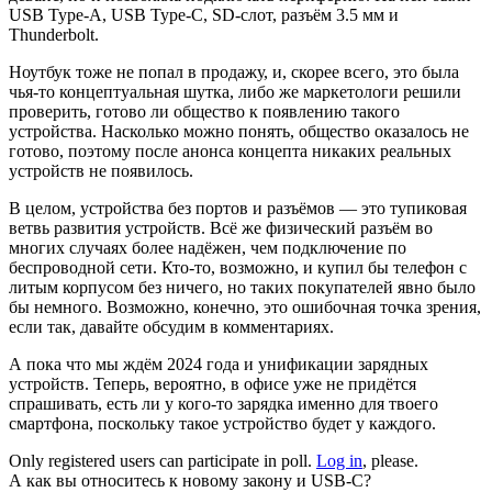
USB Type-A, USB Type-C, SD-слот, разъём 3.5 мм и
Thunderbolt.
Ноутбук тоже не попал в продажу, и, скорее всего, это была
чья-то концептуальная шутка, либо же маркетологи решили
проверить, готово ли общество к появлению такого
устройства. Насколько можно понять, общество оказалось не
готово, поэтому после анонса концепта никаких реальных
устройств не появилось.
В целом, устройства без портов и разъёмов ― это тупиковая
ветвь развития устройств. Всё же физический разъём во
многих случаях более надёжен, чем подключение по
беспроводной сети. Кто-то, возможно, и купил бы телефон с
литым корпусом без ничего, но таких покупателей явно было
бы немного. Возможно, конечно, это ошибочная точка зрения,
если так, давайте обсудим в комментариях.
А пока что мы ждём 2024 года и унификации зарядных
устройств. Теперь, вероятно, в офисе уже не придётся
спрашивать, есть ли у кого-то зарядка именно для твоего
смартфона, поскольку такое устройство будет у каждого.
Only registered users can participate in poll.
Log in
, please.
А как вы относитесь к новому закону и USB-C?