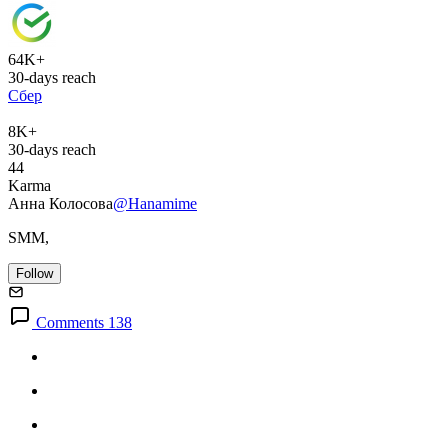
64K+
30-days reach
Сбер
8K+
30-days reach
44
Karma
Анна Колосова
@Hanamime
SMM,
Follow
Comments 138