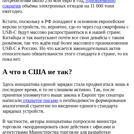
потребителям около 250 млн евро в год,
одновременно
сократив
объёмы электронных отходов на 11 000 тонн
ежегодно.
Кстати, поскольку в РФ попадают в основном европейские
версии устройств, то, вероятно, где-то через год смартфоны с
USB-C будут массово распространяться и в нашей стране.
Китайцы и так выпускают почти все свои девайсы с таким
разъёмом, так что ждём ещё более массового проникновения
USB-C в Россию. Но что касается законодательных актов
относительно обязательности этого стандарта в стране, то их
пока нет.
А что в США не так?
Здесь инициатива единой зарядки стала продвигаться лишь в
последнее время, и то не слишком активно. Так, после
принятия упомянутого выше закона в Европе три сенатора
написали
открытое письмо
о необходимости формирования
аналогичной стратегии по введению единого стандарта
зарядных устройств.
В частности, авторы инициативы попросили министра
торговли «координировать свои действия с офисами и
агентствами Министерства торговли для разработки