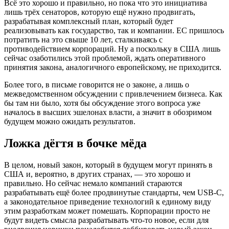
Всё это хорошо и правильно, но пока что это инициатива
лишь трёх сенаторов, которую ещё нужно продвигать,
разрабатывая комплексный план, который будет
реализовывать как государство, так и компании. ЕС пришлось
потратить на это свыше 10 лет, сталкиваясь с
противодействием корпораций. Ну а поскольку в США лишь
сейчас озаботились этой проблемой, ждать оперативного
принятия закона, аналогичного европейскому, не приходится.
Более того, в письме говорится не о законе, а лишь о
межведомственном обсуждении с привлечением бизнеса. Как
бы там ни было, хотя бы обсуждение этого вопроса уже
началось в высших эшелонах власти, а значит в обозримом
будущем можно ожидать результатов.
Ложка дёгтя в бочке мёда
В целом, новый закон, который в будущем могут принять в
США и, вероятно, в других странах, — это хорошо и
правильно. Но сейчас немало компаний стараются
разрабатывать ещё более продвинутые стандарты, чем USB-C,
а законодательное приведение технологий к единому виду
этим разработкам может помешать. Корпорации просто не
будут видеть смысла разрабатывать что-то новое, если для