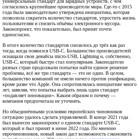
универсальный стандарт для зарядных устройств, с чем
согласились крупнейшие производители мира. Где-то с 2015
года была законодательно утверждена инициатива, которая
позволила сократить количество стандартов, упростить жизнь
пользователям и снизить объёмы электронного мусора.
Законопроект, что показательно, был принят почти
единогласно.
В итоге количество стандартов снизилось до трёх как раз
тогда, когда появился USB-C. Большинство производителей
оснащали свои девайсы micro-USB, Lightning и, собственно,
USB-C, который быстро стал популярным. Законодатели
разных стран продолжали попытки найти единое решение
проблемы, всё же три стандарта — это не один. В целом,
большинство компаний не имели ничего против унификации,
кроме разве что Apple. Она сопротивлялась инициативе много
лет, заявляя, что попытка выбрать лишь один стандарт
«подавляет инновации». Каким образом и почему —
компания предпочитала не уточнять.
Но объединёнными усилиями европейских чиновников
ситуацию удалось сделать управляемой. В конце 2021 года
был вынесен законопроект о едином стандарте USB-C,
который и был принят в июне 2022 года. По мнению
еврочиновников, новый закон даст возможность сэкономить