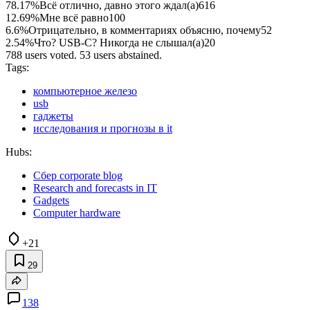
78.17%
Всё отлично, давно этого ждал(а)
616
12.69%
Мне всё равно
100
6.6%
Отрицательно, в комментариях объясню, почему
52
2.54%
Что? USB-C? Никогда не слышал(а)
20
788 users voted. 53 users abstained.
Tags:
компьютерное железо
usb
гаджеты
исследования и прогнозы в it
Hubs:
Сбер corporate blog
Research and forecasts in IT
Gadgets
Computer hardware
+21
29
138