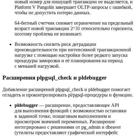
новый номер для пишущей транзакции не выделяется, и
Platform V Pangolin завершает OLTP‑запросы с ошибкой,
чтобы не допустить потерю данных.
64-битный счетчик снимает ограничение на предельный
возраст новой транзакции 2^31 относительно горизонта,
поэтому проблема не возникает.
Возможность снизить риск деградации
производительности при интенсивной транзакционной
нагрузке с помощью настройки более редкого запуска
процедуры заморозки и её планирования на период
с меньшей нагрузкой.
Расширения plpgsql_check и pldebugger
Добавление расширений plpgsql_check и pldebugger помогает
отладить и проконтролировать pl/pgsql-процедуры и функции.
pldebugger
— расширение, предоставляющее API
для выполнения функций с возможностью остановки
в заданной точке, пошаговым выполнением и
просмотром значений переменных. Расширение
интегрировано с решениями от pg_admin и dbeaver
(утилиты предоставляют графический интерфейс