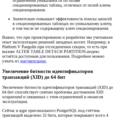
ограничения уникальности по полям
секционированных таблиц, отличных от полей ключа
секционирования.
Значительно повышает эффективность поиска записей
в секционированных таблицах по уникальному ключу,
в том числе не содержащему ключ секционирования.
Важно, что при проектировании и разработке мы учитывали
опыт эксплуатации решений западных коллег. Например, в
Platform V Pangolin при отсоединении секции, то есть при
вызове ALTER TABLE DETACH PARTITION,индекс
остаётся доступным для пользования. Подробнее можно
узнать из
документации
.
Увеличение битности идентификаторов
транзакций (XID) до 64 бит
Увеличение битности идентификаторов транзакций (XID) до
64 бит способствует снятию проблемы достижения XID
wraparound и связанных с этим ограничений и нюансов
эксплуатации.
Сейчас в ядре оригинального PostgreSQL под счётчик
транзакций выделено 32 бита, которые покрывают всего 4