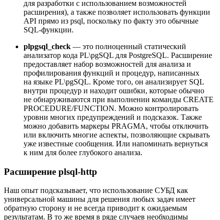
для разработки с использованием возможностей
расширения), а также позволяет использовать функции
API прямо из psql, поскольку по факту это обычные
SQL‑функции.
plpgsql_check
— это полноценный статический
анализатор кода PL\pgSQL для PostgreSQL. Расширение
предоставляет набор возможностей для анализа и
профилирования функций и процедур, написанных
на языке PL\pgSQL. Кроме того, он анализирует SQL
внутри процедур и находит ошибки, которые обычно
не обнаруживаются при выполнении команды CREATE
PROCEDURE/FUNCTION. Можно контролировать
уровни многих предупреждений и подсказок. Также
можно добавить маркеры PRAGMA, чтобы отключить
или включить многие аспекты, позволяющие скрывать
уже известные сообщения. Или напоминать вернуться
к ним для более глубокого анализа.
Расширение plsql-http
Наш опыт подсказывает, что использование СУБД как
универсальной машины для решения любых задач имеет
обратную сторону и не всегда приводит к ожидаемым
результатам. В то же время в ряде случаев необходимы