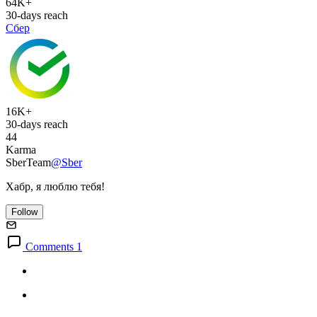
64K+
30-days reach
Сбер
16K+
30-days reach
44
Karma
SberTeam
@Sber
Хабр, я люблю тебя!
Follow
Comments 1