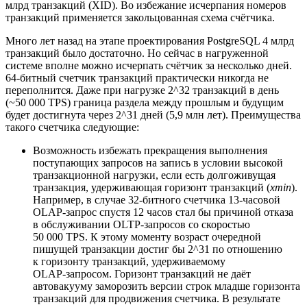
млрд транзакций (XID). Во избежание исчерпания номеров
транзакций применяется закольцованная схема счётчика.
Много лет назад на этапе проектирования PostgreSQL 4 млрд
транзакций было достаточно. Но сейчас в нагруженной
системе вполне можно исчерпать счётчик за несколько дней.
64-битный счетчик транзакций практически никогда не
переполнится. Даже при нагрузке 2^32 транзакций в день
(~50 000 TPS) граница раздела между прошлым и будущим
будет достигнута через 2^31 дней (5,9 млн лет). Преимущества
такого счетчика следующие:
Возможность избежать прекращения выполнения
поступающих запросов на запись в условии высокой
транзакционной нагрузки, если есть долгоживущая
транзакция, удерживающая горизонт транзакций (
xmin
).
Например, в случае 32-битного счетчика 13-часовой
OLAP‑запрос спустя 12 часов стал бы причиной отказа
в обслуживании OLTP‑запросов со скоростью
50 000 TPS. К этому моменту возраст очередной
пишущей транзакции достиг бы 2^31 по отношению
к горизонту транзакций, удерживаемому
OLAP‑запросом. Горизонт транзакций не даёт
автовакууму заморозить версии строк младше горизонта
транзакций для продвижения счетчика. В результате