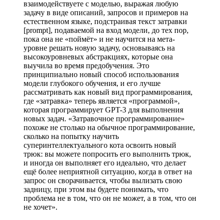
взаимодействуете с моделью, выражая любую
задачу в виде описаний, запросов и примеров на
естественном языке, подстраивая текст затравки
[prompt], подаваемой на вход модели, до тех пор,
пока она не «поймёт» и не научится на мета-
уровне решать новую задачу, основываясь на
высокоуровневых абстракциях, которые она
выучила во время предобучения. Это
принципиально новый способ использования
модели глубокого обучения, и его лучше
рассматривать как новый вид программирования,
где «затравка» теперь является «программой»,
которая программирует GPT-3 для выполнения
новых задач. «Затравочное программирование»
похоже не столько на обычное программирование,
сколько на попытку научить
суперинтеллектуального кота освоить новый
трюк: вы можете попросить его выполнить трюк,
и иногда он выполняет его идеально, что делает
ещё более неприятной ситуацию, когда в ответ на
запрос он сворачивается, чтобы вылизать свою
задницу, при этом вы будете понимать, что
проблема не в том, что он не может, а в том, что он
не хочет».