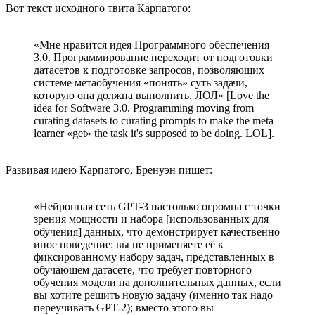
Вот текст исходного твита Карпатого:
«Мне нравится идея Программного обеспечения
3.0. Программирование переходит от подготовки
датасетов к подготовке запросов, позволяющих
системе метаобучения «понять» суть задачи,
которую она должна выполнить. ЛОЛ» [Love the
idea for Software 3.0. Programming moving from
curating datasets to curating prompts to make the meta
learner «get» the task it's supposed to be doing. LOL].
Развивая идею Карпатого, Бренуэн пишет:
«Нейронная сеть GPT-3 настолько огромна с точки
зрения мощности и набора [использованных для
обучения] данных, что демонстрирует качественно
иное поведение: вы не применяете её к
фиксированному набору задач, представленных в
обучающем датасете, что требует повторного
обучения модели на дополнительных данных, если
вы хотите решить новую задачу (именно так надо
переучивать GPT-2); вместо этого вы