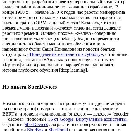
инструментов разработки является персональный компьютер,
выделенный в монопольное пользование разработчику. В
конце 1960-х — начале 1970-х годов час работы мейнфрейма
стоил примерно столько же, сколько составляла заработная
плата оператора ЭВМ за целый месяц! Казалось, что эти
времена ушли навсегда и «железо» стало навсегда дешевле
рабочего времени. Однако, похоже, «железо» совершило
впечатляющий «камбэк» [comeback]. Будни современного
специалиста в области машинного обучения вновь
напоминают будни Саши Привалова из повести братьев
Стругацких
«Понедельник начинается в субботу»
, с той лишь
разницей, что место «Алдана» в нашем случае занимает
«Кристофари», а роль магии и чародейства выполняют
методы глубокого обучения [deep learning].
Из опыта SberDevices
Нам много раз приходилось в прошлом учить другие модели
на основе трансформеров — это и различные наследники
BERT'а, и модели «кодировщик (энкодер) — декодер» [encoder
— decoder], подобные
T5 от Google
.
Виртуальные ассистенты
,
созданные
SberDevices
для различных поверхностей, начиная
новейшими
SberBox
и
SberPortal
и заканчивая привычным