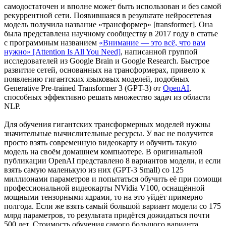
самодостаточен и вполне может быть использован и без самой
рекуррентной сети. Появившаяся в результате нейросетевая
модель получила название «трансформер» [transformer]. Она
была представлена научному сообществу в 2017 году в статье
с программным названием
«Внимание — это всё, что вам
нужно» [Attention Is All You Need]
, написанной группой
исследователей из Google Brain и Google Research. Быстрое
развитие сетей, основанных на трансформерах, привело к
появлению гигантских языковых моделей, подобных
Generative Pre-trained Transformer 3 (GPT-3) от
OpenAI
,
способных эффективно решать множество задач из области
NLP.
Для обучения гигантских трансформерных моделей нужны
значительные вычислительные ресурсы. У вас не получится
просто взять современную видеокарту и обучить такую
модель на своём домашнем компьютере. В оригинальной
публикации OpenAI представлено 8 вариантов модели, и если
взять самую маленькую из них (GPT-3 Small) со 125
миллионами параметров и попытаться обучить её при помощи
профессиональной видеокарты NVidia V100, оснащённой
мощными тензорными ядрами, то на это уйдёт примерно
полгода. Если же взять самый большой вариант модели со 175
млрд параметров, то результата придётся дожидаться почти
500 лет. Стоимость обучения самого большого варианта