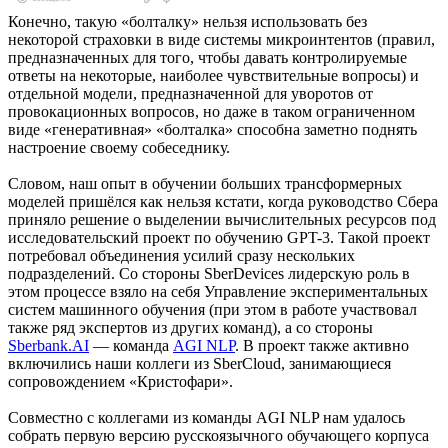
Конечно, такую «болталку» нельзя использовать без
некоторой страховки в виде системы микроинтентов (правил,
предназначенных для того, чтобы давать контролируемые
ответы на некоторые, наиболее чувствительные вопросы) и
отдельной модели, предназначенной для уворотов от
провокационных вопросов, но даже в таком ограниченном
виде «генеративная» «болталка» способна заметно поднять
настроение своему собеседнику.
Словом, наш опыт в обучении больших трансформерных
моделей пришёлся как нельзя кстати, когда руководство Сбера
приняло решение о выделении вычислительных ресурсов под
исследовательский проект по обучению GPT-3. Такой проект
потребовал объединения усилий сразу нескольких
подразделений. Со стороны SberDevices лидерскую роль в
этом процессе взяло на себя Управление экспериментальных
систем машинного обучения (при этом в работе участвовал
также ряд экспертов из других команд), а со стороны
Sberbank.AI
— команда
AGI NLP
. В проект также активно
включились наши коллеги из SberCloud, занимающиеся
сопровождением «Кристофари».
Совместно с коллегами из команды AGI NLP нам удалось
собрать первую версию русскоязычного обучающего корпуса