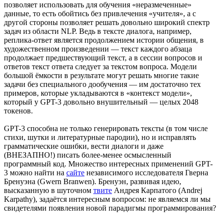
позволяет использовать для обучения «неразмеченные»
данные, то есть обойтись без привлечения «учителя», а с
другой стороны позволяет решать довольно широкий спектр
задач из области NLP. Ведь в тексте диалога, например,
реплика-ответ является продолжением истории общения, в
художественном произведении — текст каждого абзаца
продолжает предшествующий текст, а в сессии вопросов и
ответов текст ответа следует за текстом вопроса. Модели
большой ёмкости в результате могут решать многие такие
задачи без специального дообучения — им достаточно тех
примеров, которые укладываются в «контекст модели»,
который у GPT-3 довольно внушительный — целых 2048
токенов.
GPT-3 способна не только генерировать тексты (в том числе
стихи, шутки и литературные пародии), но и исправлять
грамматические ошибки, вести диалоги и даже
(ВНЕЗАПНО!) писать более-менее осмысленный
программный код. Множество интересных применений GPT-
3 можно найти на
сайте
независимого исследователя Гверна
Бренуэна (Gwern Branwen). Бренуэн, развивая идею,
высказанную в шуточном
твите
Андрея Карпатого (Andrej
Karpathy), задаётся интересным вопросом: не являемся ли мы
свидетелями появления новой парадигмы программирования?