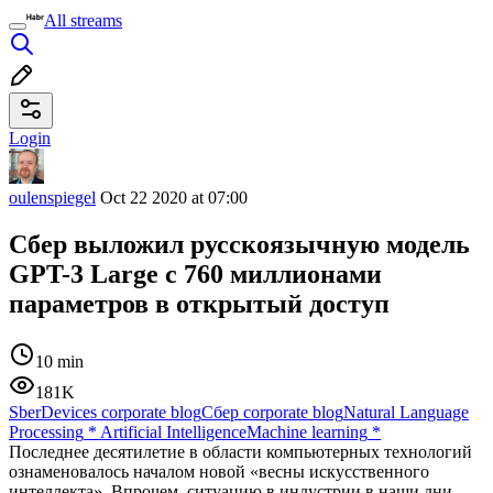
All streams
Login
oulenspiegel
Oct 22 2020 at 07:00
Сбер выложил русскоязычную модель
GPT-3 Large с 760 миллионами
параметров в открытый доступ
10 min
181K
SberDevices corporate blog
Сбер corporate blog
Natural Language
Processing
*
Artificial Intelligence
Machine learning
*
Последнее десятилетие в области компьютерных технологий
ознаменовалось началом новой «весны искусственного
интеллекта». Впрочем, ситуацию в индустрии в наши дни