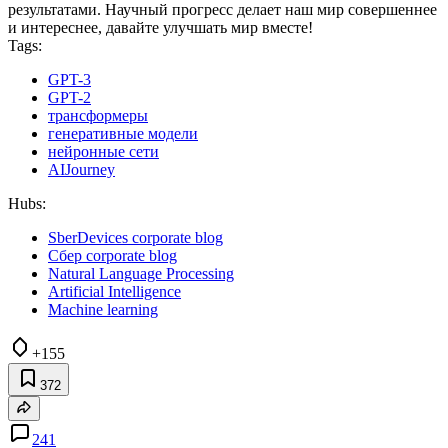
результатами. Научный прогресс делает наш мир совершеннее
и интереснее, давайте улучшать мир вместе!
Tags:
GPT-3
GPT-2
трансформеры
генеративные модели
нейронные сети
AIJourney
Hubs:
SberDevices corporate blog
Сбер corporate blog
Natural Language Processing
Artificial Intelligence
Machine learning
+155
372
241