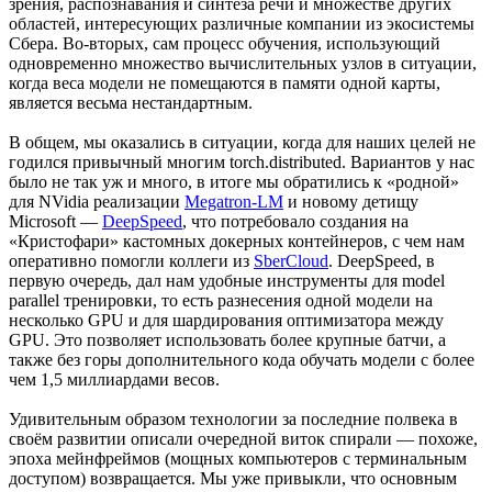
зрения, распознавания и синтеза речи и множестве других
областей, интересующих различные компании из экосистемы
Сбера. Во-вторых, сам процесс обучения, использующий
одновременно множество вычислительных узлов в ситуации,
когда веса модели не помещаются в памяти одной карты,
является весьма нестандартным.
В общем, мы оказались в ситуации, когда для наших целей не
годился привычный многим torch.distributed. Вариантов у нас
было не так уж и много, в итоге мы обратились к «родной»
для NVidia реализации
Megatron-LM
и новому детищу
Microsoft —
DeepSpeed
, что потребовало создания на
«Кристофари» кастомных докерных контейнеров, с чем нам
оперативно помогли коллеги из
SberCloud
. DeepSpeed, в
первую очередь, дал нам удобные инструменты для model
parallel тренировки, то есть разнесения одной модели на
несколько GPU и для шардирования оптимизатора между
GPU. Это позволяет использовать более крупные батчи, а
также без горы дополнительного кода обучать модели с более
чем 1,5 миллиардами весов.
Удивительным образом технологии за последние полвека в
своём развитии описали очередной виток спирали — похоже,
эпоха мейнфреймов (мощных компьютеров с терминальным
доступом) возвращается. Мы уже привыкли, что основным