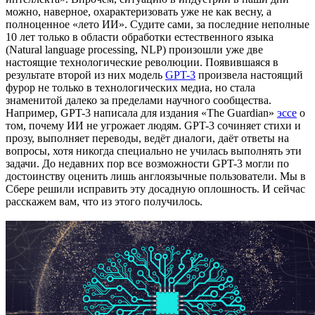
можно, наверное, охарактеризовать уже не как весну, а
полноценное «лето ИИ». Судите сами, за последние неполные
10 лет только в области обработки естественного языка
(Natural language processing, NLP) произошли уже две
настоящие технологические революции. Появившаяся в
результате второй из них модель
GPT-3
произвела настоящий
фурор не только в технологических медиа, но стала
знаменитой далеко за пределами научного сообщества.
Например, GPT-3 написала для издания «The Guardian»
эссе
о
том, почему ИИ не угрожает людям. GPT-3 сочиняет стихи и
прозу, выполняет переводы, ведёт диалоги, даёт ответы на
вопросы, хотя никогда специально не училась выполнять эти
задачи. До недавних пор все возможности GPT-3 могли по
достоинству оценить лишь англоязычные пользователи. Мы в
Сбере решили исправить эту досадную оплошность. И сейчас
расскажем вам, что из этого получилось.