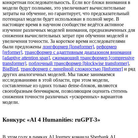
конкретная последовательность. Если все блоки внимания в
модели будут полными, это увеличивает вычислительные
затраты на обучение, но гарантирует, что предсказательный
потенциал модели будет использован в полной мере. В
настоящее время в научном сообществе ведётся активное
изучение различных моделей внимания, предназначенных для
снижения вычислительных затрат при обучении моделей и
увеличения точности. За короткое время исследователями
были предложены
лонгформер [longformer]
,
реформер
[reformer]
,
трансформер с адаптивным диапазоном внимания
[adaptive attention span]
,
сжимающий трансформер [compressive
transformer]
,
поблочный трансформер [blockwise transformer]
,
BigBird
,
трансформер с линейной сложностью [linformer]
и ряд
других аналогичных моделей. Мы также занимаемся
исследованиями в этой области, при этом модели,
составленные из одних только dense-блоков, являются
своеобразным бенчмарком, позволяющим оценить степень
снижения точности различных «ускоренных» вариантов
модели.
Конкурс «AI 4 Humanities: ruGPT-3»
В этом году в рамках AI Journey команда Sberbank.AI