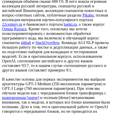
суммарным объёмом свыше 600 Гб. В него вошла огромная
коллекция русской литературы, снапшоты русской и
английской Википедии, коллекция снапшотов новостных и
вопрос-ответных сайтов, публичные разделы
Pikabu
, полная
коллекция материалов научно-популярного портала
22century.ru
и банковского портала
banki.ru
, а также корпус
Omnia Russica
. Кроме того, поскольку мы хотели
поэкспериментировать с возможностью обработки
программного кода, мы включили в обучающий корпус
снапшоты
github
и
StackOverflow
. Команда AGI NLP провела
большую работу по чистке и дедупликации данных, а также
по подготовке наборов для валидации и тестирования
моделей. Если в оригинальном корпусе, использованном
OpenAI, соотношение английского и других языков
составляет 93:7, то в нашем случае соотношение русского и
других языков составляет примерно 9:1.
В качестве основы для первых экспериментов мы выбрали
архитектуры GPT-3 Medium (350 миллионов параметров) и
GPT-3 Large (760 миллионов параметров). При этом мы
обучали модели как с чередованием блоков трансформера с
разреженным [sparse]
и полным [dense] механизмами
внимания, так и модели, в которых все блоки внимания были
полными. Дело в том, что в оригинальной работе от OpenAI
говорится о чередовании блоков, но не приводится их