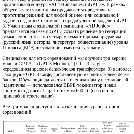
организовала конкурс «AI 4 Humanities: ruGPT-3». В рамках
общего зачета участникам предлагается представить
прототипы решений для любой бизнес- или социальной
задачи, созданных с помощью предобученной модели ruGPT-
3. Участникам специальной номинации «AIJ Junior»
предлагается на базе ruGPT-3 создать решение по генерации
осмысленного эссе по четырем гуманитарным предметам
(русский язык, история, литература, обществознание) уровня
11 класса (ЕГЭ) по заданной теме/тексту задания.
Специально для этих соревнований мы обучили три версии
модели GPT-3: 1) GPT-3 Medium, 2) GPT-3 Large с
чередованием sparse и dense-блоков трансформера, 3) наиболее
«мощную» GPT-3 Large, составленную из одних только dense-
блоков. Обучающие датасеты и токенизаторы у всех моделей
идентичны — использовался BBPE-токенизатор и наш
кастомный датасет Large1 объёмом 600 Гб (его состав
приведён в тексте выше).
Все три модели доступны для скачивания в репозитории
соревнований.