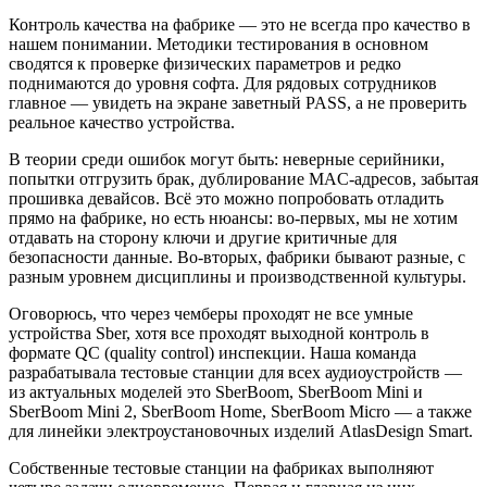
Контроль качества на фабрике — это не всегда про качество в
нашем понимании. Методики тестирования в основном
сводятся к проверке физических параметров и редко
поднимаются до уровня софта. Для рядовых сотрудников
главное — увидеть на экране заветный PASS, а не проверить
реальное качество устройства.
В теории среди ошибок могут быть: неверные серийники,
попытки отгрузить брак, дублирование MAC-адресов, забытая
прошивка девайсов. Всё это можно попробовать отладить
прямо на фабрике, но есть нюансы: во-первых, мы не хотим
отдавать на сторону ключи и другие критичные для
безопасности данные. Во-вторых, фабрики бывают разные, с
разным уровнем дисциплины и производственной культуры.
Оговорюсь, что через чемберы проходят не все умные
устройства Sber, хотя все проходят выходной контроль в
формате QC (quality control) инспекции. Наша команда
разрабатывала тестовые станции для всех аудиоустройств —
из актуальных моделей это SberBoom, SberBoom Mini и
SberBoom Mini 2, SberBoom Home, SberBoom Micro — а также
для линейки электроустановочных изделий AtlasDesign Smart.
Собственные тестовые станции на фабриках выполняют