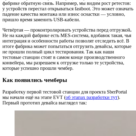
фабрике обратную связь. Например, мы видим рост ретестов:
у устройств перестал открываться fastboot. Это может означать
падение качества монтажа или износ оснастки — условно,
пришло время заменить USB-кабели.
Четвёртая — проконтролировать устройства перед отгрузкой
.
Не на каждой фабрике есть MES-система, вдобавок такая, чья
интеграция и особенности работы позволят отследить всё. В
итоге фабрика может попытаться отгрузить девайсы, которые
не прошли полный цикл тестирования. Так как наши
тестовые станции стоят в самом конце производственного
конвейера, мы разрешаем к отгрузке только те устройства,
которые успешно прошли чембер.
Как появились чемберы
Разработку первой тестовой станции для проекта SberPortal
мы начали ещё на этапе EVT (
об этапах разработки тут
).
Первый прототип девайса выглядел так: