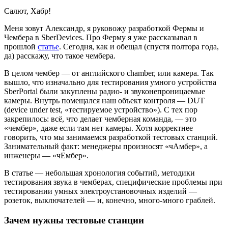
Салют, Хабр!
Меня зовут Александр, я руковожу разработкой Фермы и
Чембера в SberDevices. Про Ферму я уже рассказывал в
прошлой
статье
. Сегодня, как и обещал (спустя полтора года,
да) расскажу, что такое чембера.
В целом чембер — от английского chamber, или камера. Так
вышло, что изначально для тестирования умного устройства
SberPortal были закуплены радио- и звуконепроницаемые
камеры. Внутрь помещался наш объект контроля — DUT
(device under test, «тестируемое устройство»). С тех пор
закрепилось: всё, что делает чемберная команда, — это
«чембер», даже если там нет камеры. Хотя корректнее
говорить, что мы занимаемся разработкой тестовых станций.
Занимательный факт: менеджеры произносят «чАмбер», а
инженеры — «чЕмбер».
В статье — небольшая хронология событий, методики
тестирования звука в чемберах, специфические проблемы при
тестировании умных электроустановочных изделий —
розеток, выключателей — и, конечно, много-много граблей.
Зачем нужны тестовые станции