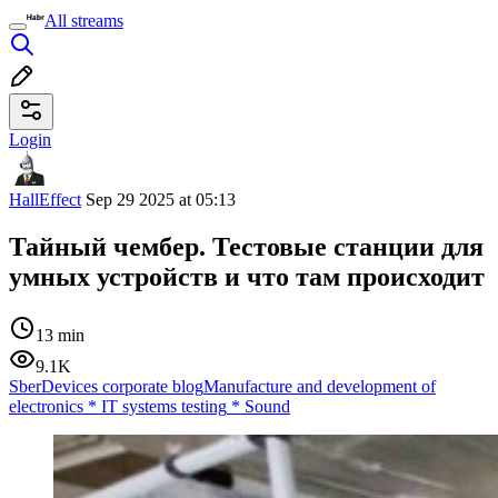
All streams
Login
HallEffect
Sep 29 2025 at 05:13
Тайный чембер. Тестовые станции для
умных устройств и что там происходит
13 min
9.1K
SberDevices corporate blog
Manufacture and development of
electronics
*
IT systems testing
*
Sound