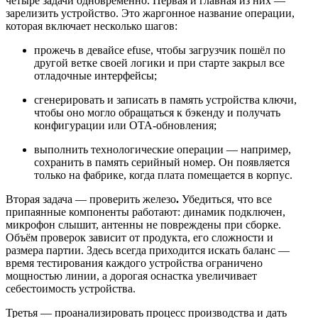
четыре задачи одновременно. Первая и главная из них —
зарелизить устройство. Это жаргонное название операции,
которая включает несколько шагов:
прожечь в девайсе efuse, чтобы загрузчик пошёл по
другой ветке своей логики и при старте закрыл все
отладочные интерфейсы;
сгенерировать и записать в память устройства ключи,
чтобы оно могло обращаться к бэкенду и получать
конфигурации или OTA-обновления;
выполнить технологические операции — например,
сохранить в память серийный номер. Он появляется
только на фабрике, когда плата помещается в корпус.
Вторая задача — проверить железо
.
Убедиться, что все
припаянные компоненты работают: динамик подключен,
микрофон слышит, антенны не повреждены при сборке.
Объём проверок зависит от продукта, его сложности и
размера партии. Здесь всегда приходится искать баланс —
время тестирования каждого устройства ограничено
мощностью линии, а дорогая оснастка увеличивает
себестоимость устройства.
Третья — проанализировать процесс производства и дать