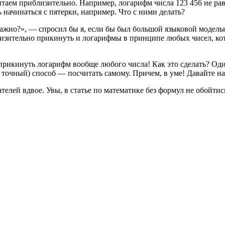
таем приблизительно. Например, логарифм числа 123 456 не раве
 начинаться с пятерки, например. Что с ними делать?
важно?», — спросил бы я, если бы был большой языковой моделью
иблизительно прикинуть и логарифмы в принципе любых чисел, к
прикинуть логарифм вообще любого числа! Как это сделать? Оди
е точный) способ — посчитать самому. Причем, в уме! Давайте н
елей вдвое. Увы, в статье по математике без формул не обойтись