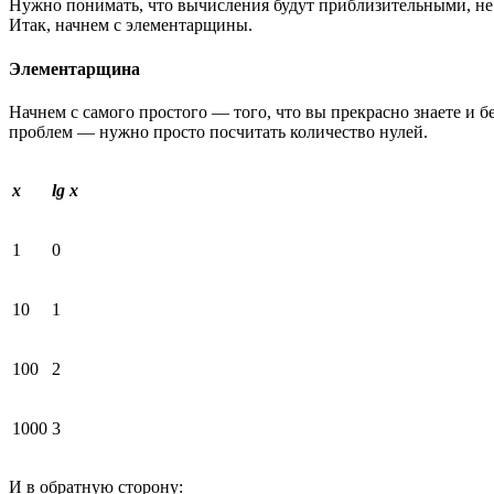
Нужно понимать, что вычисления будут приблизительными, не до
Итак, начнем с элементарщины.
Элементарщина
Начнем с самого простого — того, что вы прекрасно знаете и б
проблем — нужно просто посчитать количество нулей.
x
lg x
1
0
10
1
100
2
1000
3
И в обратную сторону: