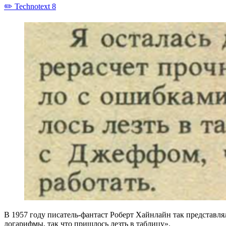
✏️ Technotext 8
В 1957 году писатель-фантаст Роберт Хайнлайн так представл
логарифмы, так что пришлось лезть в таблицу».