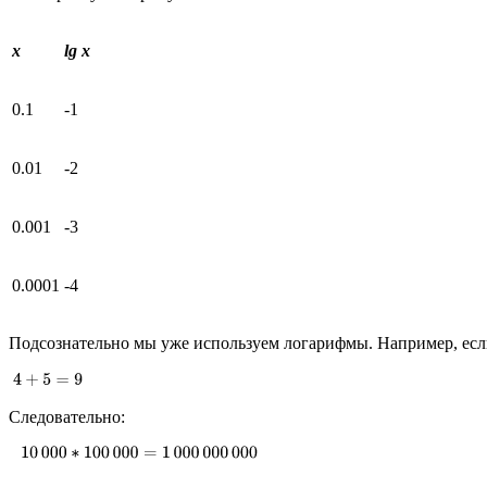
x
lg x
0.1
-1
0.01
-2
0.001
-3
0.0001
-4
Подсознательно мы уже используем логарифмы. Например, если 
Следовательно: