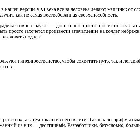
в нашей версии XXI века все за человека делают машины: от сл
вучит, как не самая востребованная сверхспособность.
ы радиоактивных пауков — достаточно просто прочитать эту стат
ыть просто захочется произвести впечатление на коллег небрежн
пожаловать под кат.
ользуют гиперпространство, чтобы сократить путь, так и логар
атьев:
странство», а затем как-то из него выйти. Так как логарифмы н
уманный из них — десятичный. Разработчики, безусловно, больш