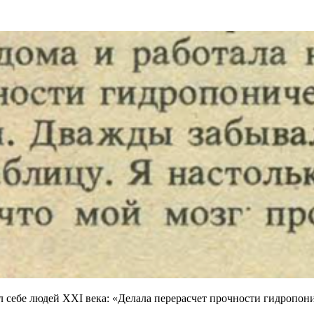
ял себе людей XXI века: «Делала перерасчет прочности гидропо