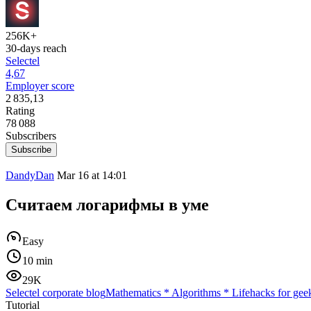
256K+
30-days reach
Selectel
4,67
Employer score
2 835,13
Rating
78 088
Subscribers
Subscribe
DandyDan
Mar 16 at 14:01
Считаем логарифмы в уме
Easy
10 min
29K
Selectel corporate blog
Mathematics
*
Algorithms
*
Lifehacks for gee
Tutorial