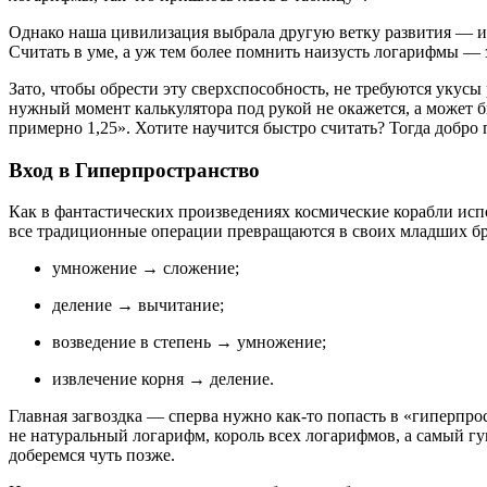
Однако наша цивилизация выбрала другую ветку развития — и 
Считать в уме, а уж тем более помнить наизусть логарифмы — з
Зато, чтобы обрести эту сверхспособность, не требуются укус
нужный момент калькулятора под рукой не окажется, а может б
примерно 1,25». Хотите научится быстро считать? Тогда добро 
Вход в Гиперпространство
Как в фантастических произведениях космические корабли исп
все традиционные операции превращаются в своих младших бр
умножение → сложение;
деление → вычитание;
возведение в степень → умножение;
извлечение корня → деление.
Главная загвоздка — сперва нужно как-то попасть в «гиперпро
не натуральный логарифм, король всех логарифмов, а самый г
доберемся чуть позже.