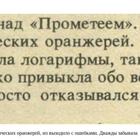
нических оранжерей, но выходило с ошибками. Дважды забывала