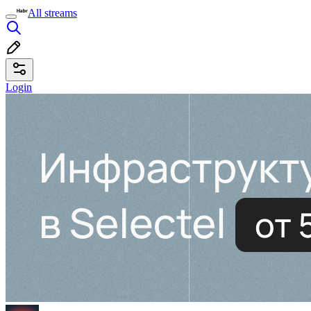
All streams
Login