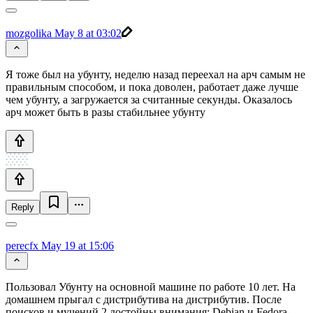
mozgolika
May 8 at 03:02
Я тоже был на убунту, неделю назад переехал на арч самым не
правильным способом, и пока доволен, работает даже лучше
чем убунту, а загружается за считанные секунды. Оказалось
арч может быть в разы стабильнее убунту
Reply
perecfx
May 19 at 15:06
Пользовал Убунту на основной машине по работе 10 лет. На
домашнем прыгал с дистрибутива на дистрибутив. После
поисков и мучений 2 достойны внимания: Debian и Fedora,