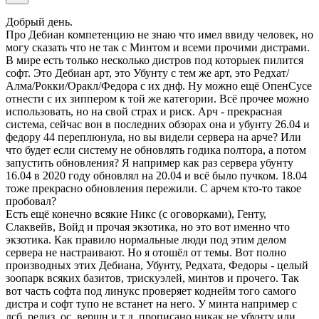
Добрый день.
Про Дебиан компетенцию не знаю что имел ввиду человек, но
могу сказать что не так с Минтом и всеми прочими дистрами.
В мире есть только несколько дистров под которыек пилится
софт. Это Дебиан арт, это Убунту с тем же арт, это Редхат/
Алма/Рокки/Оракл/Федора с их днф. Ну можно ещё ОпенСусе
отнести с их зиппером к той же категории. Всё прочее можно
использовать, но на свой страх и риск. Арч - прекрасная
система, сейчас вон в последних обзорах она и убунту 26.04 и
федору 44 переплюнула, но вы видели сервера на арче? Или
что будет если систему не обновлять годика полтора, а потом
запустить обновления? Я например как раз сервера убунту
16.04 в 2020 году обновлял на 20.04 и всё было пучком. 18.04
тоже прекрасно обновления пережили. С арчем кто-то такое
пробовал?
Есть ещё конечно всякие Никс (с оговорками), Генту,
Слаквейв, Войд и прочая экзотика, но это вот именно что
экзотика. Как правило нормальные люди под этим делом
сервера не настраивают. Но я отошёл от темы. Вот полно
производных этих Дебиана, Убунту, Редхата, Федоры - целый
зоопарк всяких базитов, трискуэлей, минтов и прочего. Так
вот часть софта под линукс проверяет коднейм того самого
дистра и софт тупо не встанет на него. У минта например с
лсб_релиз, ос_вершн и т.д. прописано никак не убунту или