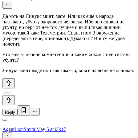
Да хоть на Линукс минт, мате. Или как ещё в народе
называют, убунту здорового человека. Ибо он основан на
убунту, но беря от нее ток лучшее и выпиливая лишний
мусор, такой как: Телеметрии, Снап, гном 3 окружение
(переделали в свое, циннамон). Думаю и ИИ в ту же урну
полетит.
Что ещё за дебиан компетенция и каким боком с ней связана
убунта?
Линукс минт лмде или как там его, вовсе на дебиане основан.
Reply
AgentLionSmith
May 5 at 05:17