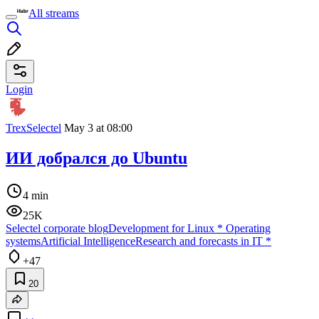
All streams
Login
TrexSelectel
May 3 at 08:00
ИИ добрался до Ubuntu
4 min
25K
Selectel corporate blog
Development for Linux
*
Operating
systems
Artificial Intelligence
Research and forecasts in IT
*
+47
20