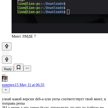
Минт ЛМДЕ 7
Reply
eugenex15
May 11 at 06:35
узнай какой версии deb-a или унты соответствует твой минт, и
поправь репы
ЗЫ у минт-а это давно было, проходили, но что-то (сейчас не