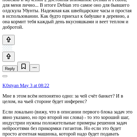
для меня лично... В итоге Debian это самое оно для бывшего
олдскула Убунты. Надежная как швейцарские часы и простая
в использовании. Как будто приехал к бабушке в деревню, а
она кормит тебя каждый день вкусняшками и веет теплом и
добротой.
Reply
K0styan
May 3 at 08:22
Мне в этом всём непонятно одно: за чей счёт банкет? И в
целом, на чьей стороне будет инференс?
Если локально (вижу, что в описании первого блока задач это
явно указано, но про второй ни слова) - то это хороший шаг,
индустрии нужны положительные примеры решения задач
нейросетями без прикормки гигантов. Но если это будет
просто агентная машинка, которой надо будет подавать