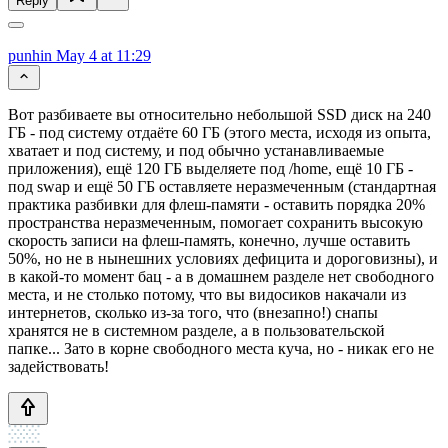
Reply
punhin
May 4 at 11:29
Вот разбиваете вы относительно небольшой SSD диск на 240
ГБ - под систему отдаёте 60 ГБ (этого места, исходя из опыта,
хватает и под систему, и под обычно устанавливаемые
приложения), ещё 120 ГБ выделяете под /home, ещё 10 ГБ -
под swap и ещё 50 ГБ оставляете неразмеченным (стандартная
практика разбивки для флеш-памяти - оставить порядка 20%
пространства неразмеченным, помогает сохранить высокую
скорость записи на флеш-память, конечно, лучше оставить
50%, но не в нынешних условиях дефицита и дороговизны), и
в какой-то момент бац - а в домашнем разделе нет свободного
места, и не столько потому, что вы видосиков накачали из
интернетов, сколько из-за того, что (внезапно!) снапы
хранятся не в системном разделе, а в пользовательской
папке... Зато в корне свободного места куча, но - никак его не
задействовать!