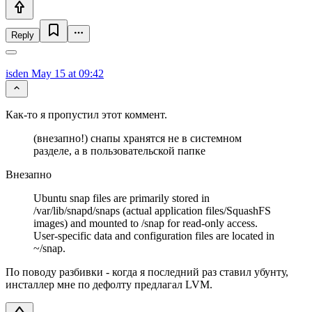
Reply
isden
May 15 at 09:42
Как-то я пропустил этот коммент.
(внезапно!) снапы хранятся не в системном
разделе, а в пользовательской папке
Внезапно
Ubuntu snap files are primarily stored in
/var/lib/snapd/snaps (actual application files/SquashFS
images) and mounted to /snap for read-only access.
User-specific data and configuration files are located in
~/snap.
По поводу разбивки - когда я последний раз ставил убунту,
инсталлер мне по дефолту предлагал LVM.