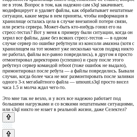
не в этом. Вопрос в том, как надежно сам s3ql закачивает,
модифицирует и удаляет файлы, как обрабатывает нештатные
ситуации, какие меры в нем приняты, чтобы информация в
хранилище осталась цела в случае внезапной потери связи,
или резета сервера. Может-быть кто-нибудь гонял его на
стресс-тестах? Вот у меня к примеру были ситуации, когда он
херил все файлы, даже без всяких стресс-тестов — в одном
случае сервер по ошибке ребутнули из консоли амазона (хотя с
хранилищем на тот момент уже несколько часов подряд никто
не работал, файлы все-равно повредились), в другом я просто
отмонтировал директорию (успешно) и сразу после этого
ребутнул сервер командой reboot (тоже ошибок не выдало),
примонтировал после ребута — а файлы повредились. Бывали
случаи, когда более часа не мог размонтировать после заливки
одного 3-х мегабайтного файла — umount.s3ql просто висел
часа 1.5 и молча ждал чего-то.
Это мне так не везло, и у всех все надежно работает под
большими нагрузками и со всякими нештатными ситуациями,
или s3ql никто не юзает в реальной жизни, даже Селектел?