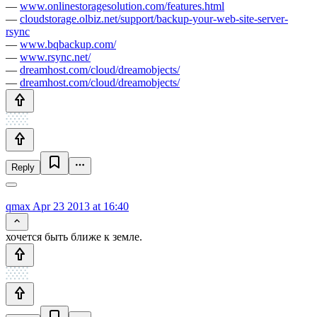
—
www.onlinestoragesolution.com/features.html
—
cloudstorage.olbiz.net/support/backup-your-web-site-server-
rsync
—
www.bqbackup.com/
—
www.rsync.net/
—
dreamhost.com/cloud/dreamobjects/
—
dreamhost.com/cloud/dreamobjects/
Reply
qmax
Apr 23 2013 at 16:40
хочется быть ближе к земле.