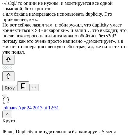
~/.s3ql/ то опции не нужны. и монтируется все одной
командой, без скриптов.
а для бэкапа намереваюсь использовать duplicity. Это
прикольней, кмк.
Но вот сейчас лазил там, и обнаружил, что duplicity умеет
коннектиться к S3 «искаропки». и залип… это выходит, что
после некоторого напилинга можно обойтись без s3ql?
потому как это очень просто написано «демонтирует», а в
жизни это операция влегкую небыстрая, я даже на тесте это
уже понял.
Reply
lolmaus
Apr 24 2013 at 12:51
Круто.
Жаль, Duplicity принудительно всё архивирует. У меня