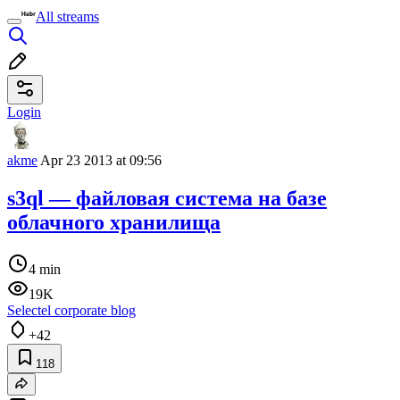
All streams
Login
akme
Apr 23 2013 at 09:56
s3ql — файловая система на базе
облачного хранилища
4 min
19K
Selectel corporate blog
+42
118