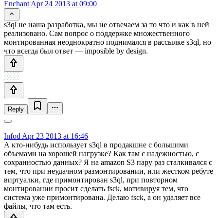
Enchant
Apr 24 2013 at 09:00
s3ql не наша разработка, мы не отвечаем за то что и как в ней
реализовано. Сам вопрос о поддержке множественного
монтированная неоднократно поднимался в рассылке s3ql, но
что всегда был ответ — imposible by design.
Reply
Infod
Apr 23 2013 at 16:46
А кто-нибудь использует s3ql в продакшне с большими
объемами на хорошей нагрузке? Как там с надежностью, с
сохранностью данных? Я на amazon S3 пару раз сталкивался с
тем, что при неудачном размонтировании, или жестком ребуте
виртуалки, где примонтирован s3ql, при повторном
монтировании просит сделать fsck, мотивируя тем, что
система уже примонтирована. Делаю fsck, а он удаляет все
файлы, что там есть.