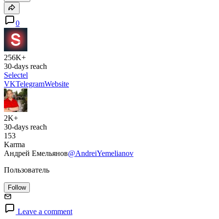
0
256K+
30-days reach
Selectel
VK
Telegram
Website
2K+
30-days reach
153
Karma
Андрей Емельянов
@AndreiYemelianov
Пользователь
Follow
Leave a comment