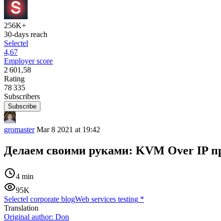
256K+
30-days reach
Selectel
4,67
Employer score
2 601,58
Rating
78 335
Subscribers
Subscribe
gromaster
Mar 8 2021 at 19:42
Делаем своими руками: KVM Over IP п
4 min
95K
Selectel corporate blog
Web services testing
*
Translation
Original author:
Don