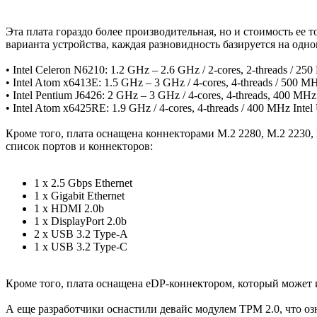
Эта плата гораздо более производительная, но и стоимость ее 
варианта устройства, каждая разновидность базируется на одно
• Intel Celeron N6210: 1.2 GHz – 2.6 GHz / 2-cores, 2-threads / 2
• Intel Atom x6413E: 1.5 GHz – 3 GHz / 4-cores, 4-threads / 500 M
• Intel Pentium J6426: 2 GHz – 3 GHz / 4-cores, 4-threads, 400 MH
• Intel Atom x6425RE: 1.9 GHz / 4-cores, 4-threads / 400 MHz Int
Кроме того, плата оснащена коннекторами M.2 2280, M.2 2230,
список портов и коннекторов:
1 x 2.5 Gbps Ethernet
1 x Gigabit Ethernet
1 x HDMI 2.0b
1 x DisplayPort 2.0b
2 x USB 3.2 Type-A
1 x USB 3.2 Type-C
Кроме того, плата оснащена eDP-коннектором, который может 
А еще разработчики оснастили девайс модулем TPM 2.0, что оз