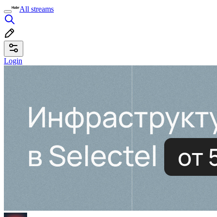
All streams
Login