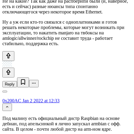
Не на какие? Так как даже на распберипи были (и, наверное,
есть и сейчас) разные нюансы типа спонтанно
отключающегося через некоторое время Ethernet.
Ну а уж если кто-то связался с одноплатниками и готов
решать некоторые проблемы, которые могут возникать при
эксплуатации, то накатить manjaro на твбоксы на
amlogic/allwinner/rockchip не составит труда - работает
стабильно, поддержка есть.
Reply
0x200AC
Jan 2 2022 at 12:33
Под малину есть официальный дистр Raspbian на основе
дебиан, под апельсинкой я лично запускал armbian с офф.
сайта. В целом - почти любой дистр на arm-ном ядре.