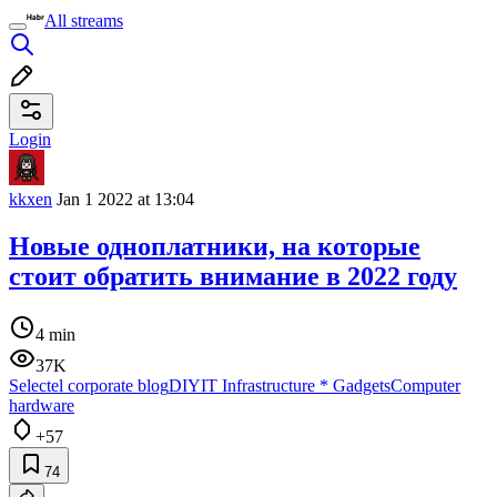
All streams
Login
kkxen
Jan 1 2022 at 13:04
Новые одноплатники, на которые
стоит обратить внимание в 2022 году
4 min
37K
Selectel corporate blog
DIY
IT Infrastructure
*
Gadgets
Computer
hardware
+57
74