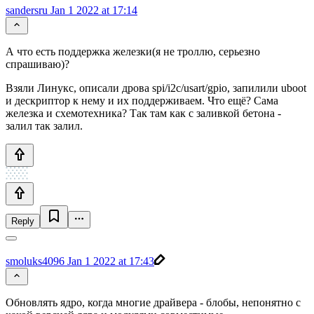
sandersru
Jan 1 2022 at 17:14
А что есть поддержка железки(я не троллю, серьезно
спрашиваю)?
Взяли Линукс, описали дрова spi/i2c/usart/gpio, запилили uboot
и дескриптор к нему и их поддерживаем. Что ещё? Сама
железка и схемотехника? Так там как с заливкой бетона -
залил так залил.
Reply
smoluks4096
Jan 1 2022 at 17:43
Обновлять ядро, когда многие драйвера - блобы, непонятно с