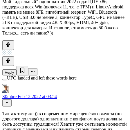
Мой "идеальный" одноплатник 2022 года: ЦПУ x86,
поддержка всех Win (включая 11, т.е. с TPM) и Linux/Android,
память не менее 8ГБ, гигабитный эзернет, WiFi, Bluetooth
(+BLE), USB 3.0 не менее 3, коннектор TypeC, GPU не менее
2ГБ с поддержкой видео 4K X 30fps, HDMI, 40+ gpio,
коннектор для камеры. И главное, стоимость до 50 баксов.
Только... есть ли такие? ))
Reply
UFO landed and left these words here
S0mbre
Feb 12 2022 at 03:54
Так я к тому же )) в современном мире дешёвого железа (но
дорогого доллара) одноплатники с конфигом ноута должны
быть доступны трудящимся! Хватит уже сматывать изолентой
ардуинки с малинками и выпаивать старый селерон из