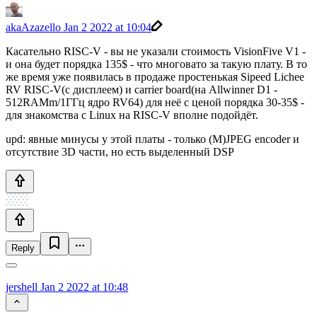
akaAzazello
Jan 2 2022 at 10:04
Касательно RISC-V - вы не указали стоимость VisionFive V1 -
и она будет порядка 135$ - что многовато за такую плату. В то
же время уже появилась в продаже простенькая Sipeed Lichee
RV RISC-V(с дисплеем) и carrier board(на Allwinner D1 -
512RAMm/1ГГц ядро RV64) для неё с ценой порядка 30-35$ -
для знакомства с Linux на RISC-V вполне подойдёт.
upd: явные минусы у этой платы - только (M)JPEG encoder и
отсутствие 3D части, но есть выделенный DSP
Reply
jershell
Jan 2 2022 at 10:48