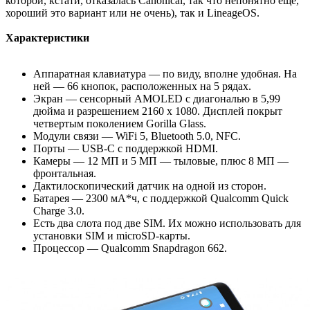
которой, кстати, отказалась Canonical, так что непонятно еще,
хороший это вариант или не очень), так и LineageOS.
Характеристики
Аппаратная клавиатура — по виду, вполне удобная. На
ней — 66 кнопок, расположенных на 5 рядах.
Экран — сенсорный AMOLED с диагональю в 5,99
дюйма и разрешением 2160 x 1080. Дисплей покрыт
четвертым поколением Gorilla Glass.
Модули связи — WiFi 5, Bluetooth 5.0, NFC.
Порты — USB-C c поддержкой HDMI.
Камеры — 12 МП и 5 МП — тыловые, плюс 8 МП —
фронтальная.
Дактилоскопический датчик на одной из сторон.
Батарея — 2300 мА*ч, с поддержкой Qualcomm Quick
Charge 3.0.
Есть два слота под две SIM. Их можно использовать для
установки SIM и microSD-карты.
Процессор — Qualcomm Snapdragon 662.