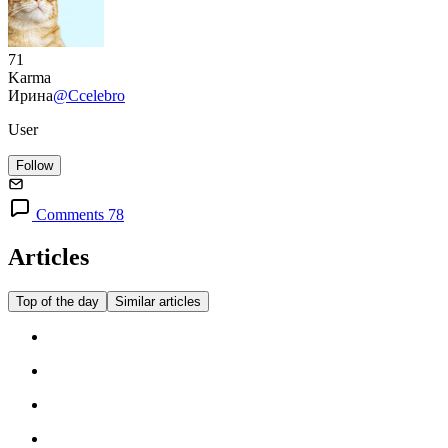
71
Karma
Ирина
@Ccelebro
User
Follow
Comments 78
Articles
Top of the day
Similar articles