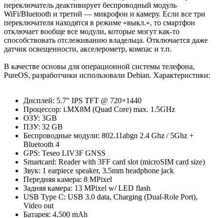
переключатель деактивирует беспроводный модуль
WiFi/Bluetooth и третий — микрофон и камеру. Если все три
переключателя находятся в режиме «выкл.», то смартфон
отключает вообще все модули, которые могут как-то
способствовать отслеживанию владельца. Отключается даже
датчик освещенности, акселерометр, компас и т.п.
В качестве основы для операционной системы телефона,
PureOS, разработчики использовали Debian. Характеристики:
Дисплей: 5.7″ IPS TFT @ 720×1440
Процессор: i.MX8M (Quad Core) max. 1.5GHz
ОЗУ: 3GB
ПЗУ: 32 GB
Беспроводные модули: 802.11abgn 2.4 Ghz / 5Ghz +
Bluetooth 4
GPS: Teseo LIV3F GNSS
Smartcard: Reader with 3FF card slot (microSIM card size)
Звук: 1 earpiece speaker, 3.5mm headphone jack
Передняя камера: 8 MPixel
Задняя камера: 13 MPixel w/ LED flash
USB Type C: USB 3.0 data, Charging (Dual-Role Port),
Video out
Батарея: 4,500 mAh