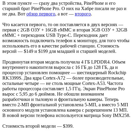
В этом пункте — сразу два устройства, PinePhone и его
старший брат PinePhone Pro. О них на Хабре писали не раз и
не два. Вот
обзор первого
, а вот —
второго
.
Что касается первого, то он поставляется в двух версиях —
первая с 2GB ОЗУ + 16GB eMMC и вторая 3GB ОЗУ + 32GB
eMMC + переходник USB Type-C. Переходник дает
возможность подключить телефон к монитору, для того чтобы
использовать его в качестве рабочей станции. Стоимость
версий — $149 и $199 для младшей и старшей моделей.
Продвинутая вторая модель получила 4 ГБ LPDDR4. Объем
внутреннего накопителя выросла с 16 ГБ до 128 ГБ, да и
процессор установлен помощнее — шестиядерный Rockchip
RK3399S. Два ядра Cortex-A72 — более производительные,
остальные четыре — не столь мощные Cortex-A53. Частота
работы процессора составляет 1,5 ГГц. Экран PinePhone Pro
вырос с 5,95 до 6 дюймов. Не обошли вниманием
разработчики и тыловую и фронтальную камеры. Теперь
вместо 2-МП фронтальной установлена 5-МП, а вместо 5 МП
основного модуля установлена камера с разрешением 13 МП.
В новой версии телефона используется матрица Sony IMX258.
Стоимость второй модели — $399.