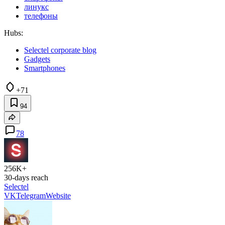
линукс
телефоны
Hubs:
Selectel corporate blog
Gadgets
Smartphones
+71
94
78
256K+
30-days reach
Selectel
VK
Telegram
Website