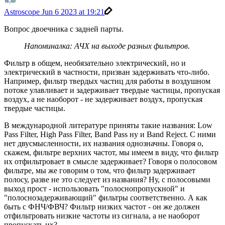
Astroscope
Jun 6 2023 at 19:21
Вопрос двоечника с задней парты.
Напоминалка: АЧХ на выходе разных фильтров.
Фильтр в общем, необязательно электрический, но и
электрический в частности, призван задерживать что-либо.
Например, фильтр твердых частиц для работы в воздушном
потоке улавливает и задерживает твердые частицы, пропуская
воздух, а не наоборот - не задерживает воздух, пропуская
твердые частицы.
В международной литературе приняты такие названия: Low
Pass Filter, High Pass Filter, Band Pass ну и Band Reject. С ними
нет двусмысленности, их названия однозначны. Говоря о,
скажем, фильтре верхних частот, мы имеем в виду, что фильтр
их отфильтровает в смысле задерживает? Говоря о полосовом
фильтре, мы же говорим о том, что фильтр задерживает
полосу, разве не это следует из названия? Ну, с полосовыми
выход прост - использовать "полоснопропускной" и
"полоснозадерживающий" фильтры соответственно. А как
быть с ФНЧ/ФВЧ? Фильтр низких частот - он же должен
отфильтровать низкие частоты из сигнала, а не наоборот
пропускать их?