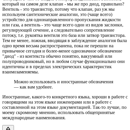
который на самом деле клапан - мы же про диод, правильно?
Вентиль - это транзистор, потому что клапан, раз уж мы
используем сантехнические аналогии, это (чаще всего)
устройство для однонаправленного пропускания жидкости
или газа, а вентиль - это чаще всего один из видов заслонки,
регулирующей сечение, а следовательно сопротивление
потоку, т.е. рукоятка вентиля это база или затвор транзистора.
Тем не менее, ложная, вводящая в заблуждение аналогия была
одно время весьма распространена, пока не перешли на
привычное сегодня и более-менее однозначное обозначение
"диод" - из контекста обычно понятно, вакуумный или
полупроводниковый, но в любом случае функционально они
идентичны и в пределах электрических характеристик
взаимозаменяемы.
Можно использовать и иностранные обозначения
— как вам удобнее.
Иностранные, какого-то конкретного языка, хороши в работе с
говорящими на этом языке инженерами или в работе с
составленной на этом языке документацией. Так-то лучше, по
моему скромному мнению, использовать общепринятые
международные наименования.