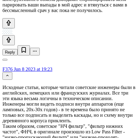
парировать ваши выпады в мой адрес и втянуться с вами в
бессмысленный срач у вас пока не получилось.
Reply
F376
Jun 8 2023 at 19:23
Исходные статьи, которые читали советские инженеры были в
английских, немецких или французских журналах. Все три
эти языка весьма логичны в техническом описании.
Инженеры могли видеть подписи внутри аппаратов (еще
ламповых, 20х-30х годов) - в те времена было принято не
только все подписать и выделить каскады, но и схему внутри
деревянного корпуса приклеить.
Таким образом, советское "НЧ фильтр", "фильтр нижних
частот", ФНЧ, в оригинале произошло из Low Pass Filter -
"низко-пропускающий фильтр" или "низкие-проходят-