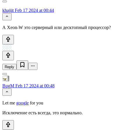
khajiit
Feb 17 2024 at 00:44
А Xeon-W это серверный или десктопный процессор?
Reply
BugM
Feb 17 2024 at 00:48
Let me
google
for you
Исключение есть всегда, это нормально.