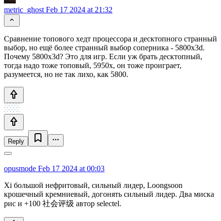
metric_ghost
Feb 17 2024 at 21:32
Сравнение топового хедт процессора и десктопного странный
выбор, но ещё более странный выбор соперника - 5800х3d.
Почему 5800x3d? Это для игр. Если уж брать десктопный,
тогда надо тоже топовый, 5950х, он тоже проиграет,
разумеется, но не так лихо, как 5800.
Reply
opusmode
Feb 17 2024 at 00:03
Xi большой нефритовый, сильный лидер, Loongsoon
крошечный кремниевый, догонять сильный лидер. Два миска
рис и +100 社会评级 автор selectel.