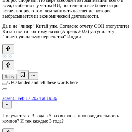
Вопрос спорный. По мере всеобщей автоматизации всего и
всея, особенно с у четом ИИ, постепенно все более остро
встает вопрос о том, чем занимать население, которое
выбрасывается из экономической деятельности.
Да и не "лидер" Китай уже. Согласно отчету ООН (погуглите)
Китай почти год тому назад (Апрель 2023) уступил эту
"почетную пальму первенства" Индии.
Reply
UFO landed and left these words here
acsent1
Feb 17 2024 at 19:36
Получается за 3 года в 5 раз выросла производительность
компов? И так каждые 3 года?