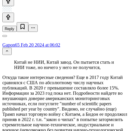
Reply
Gapon65
Feb 20 2024 at 06:02
Китай не НИИ, Китай завод. Он пытается стать и
НИИ тоже, но ничего у него не получится,
Откуда такие интересные сведения? Еще в 2017 году Китай
сравнялся с США по абсолютному числу научных
публикаций. В 2020 г превышение составляло более 15%.
Информации за 2023 год пока нет. Подробности найдете во
внушающих доверие американских мониторинговых
источниках, если погуглите "number of scientific papers
published per year by country". Видимо, не случайно (еще)
Трамп начал торговую войну с Китаем, а Бидон ее продолжил
приняв в 2022 г. т.н. "закон о чипах" в попытке затормозить
стремительное научное-техническое, индустриальное и
военное (невозможно без развития научно-технологической