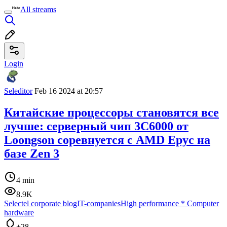
All streams
Login
Seleditor
Feb 16 2024 at 20:57
Китайские процессоры становятся все
лучше: серверный чип 3C6000 от
Loongson соревнуется с AMD Epyc на
базе Zen 3
4 min
8.9K
Selectel corporate blog
IT-companies
High performance
*
Computer
hardware
+28