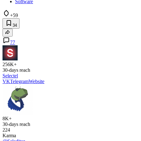
Software
+59
34
77
256K+
30-days reach
Selectel
VK
Telegram
Website
8K+
30-days reach
224
Karma