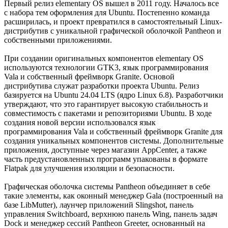
Первый релиз elementary OS вышел в 2011 году. Началось все
с набора тем оформления для Ubuntu. Постепенно команда
расширилась, и проект превратился в самостоятельный Linux-
дистрибутив с уникальной графической оболочкой Pantheon и
собственными приложениями.
При создании оригинальных компонентов elementary OS
используются технологии GTK3, язык программирования
Vala и собственный фреймворк Granite. Основой
дистрибутива служат разработки проекта Ubuntu. Релиз
базируется на Ubuntu 24.04 LTS (ядро Linux 6.8). Разработчики
утверждают, что это гарантирует высокую стабильность и
совместимость с пакетами и репозиториями Ubuntu. В ходе
создания новой версии использовался язык
программирования Vala и собственный фреймворк Granite для
создания уникальных компонентов системы. Дополнительные
приложения, доступные через магазин AppCenter, а также
часть предустановленных программ упакованы в формате
Flatpak для улучшения изоляции и безопасности.
Графическая оболочка системы Pantheon объединяет в себе
такие элементы, как оконный менеджер Gala (построенный на
базе LibMutter), лаунчер приложений Slingshot, панель
управления Switchboard, верхнюю панель Wing, панель задач
Dock и менеджер сессий Pantheon Greeter, основанный на