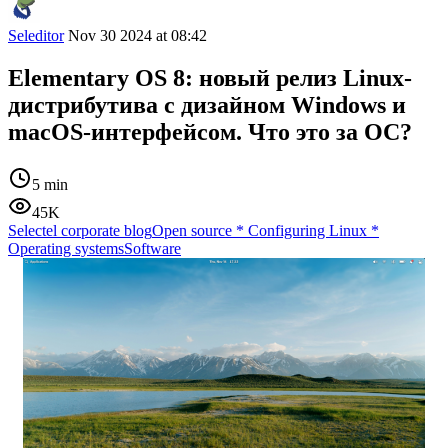
Seleditor
Nov 30 2024 at 08:42
Elementary OS 8: новый релиз Linux-
дистрибутива с дизайном Windows и
macOS-интерфейсом. Что это за ОС?
5 min
45K
Selectel corporate blog
Open source
*
Configuring Linux
*
Operating systems
Software