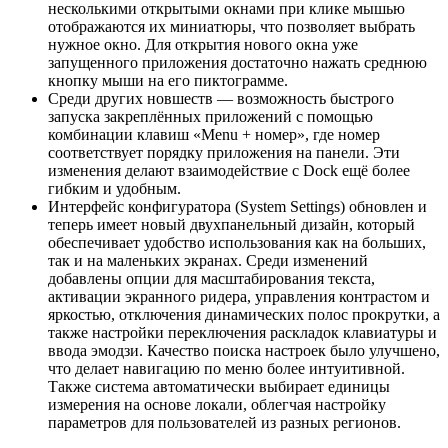
несколькими открытыми окнами при клике мышью
отображаются их миниатюры, что позволяет выбрать
нужное окно. Для открытия нового окна уже
запущенного приложения достаточно нажать среднюю
кнопку мыши на его пиктограмме.
Среди других новшеств — возможность быстрого
запуска закреплённых приложений с помощью
комбинации клавиш «Menu + номер», где номер
соответствует порядку приложения на панели. Эти
изменения делают взаимодействие с Dock ещё более
гибким и удобным.
Интерфейс конфигуратора (System Settings) обновлен и
теперь имеет новый двухпанельный дизайн, который
обеспечивает удобство использования как на больших,
так и на маленьких экранах. Среди изменений
добавлены опции для масштабирования текста,
активации экранного ридера, управления контрастом и
яркостью, отключения динамических полос прокрутки, а
также настройки переключения раскладок клавиатуры и
ввода эмодзи. Качество поиска настроек было улучшено,
что делает навигацию по меню более интуитивной.
Также система автоматически выбирает единицы
измерения на основе локали, облегчая настройку
параметров для пользователей из разных регионов.