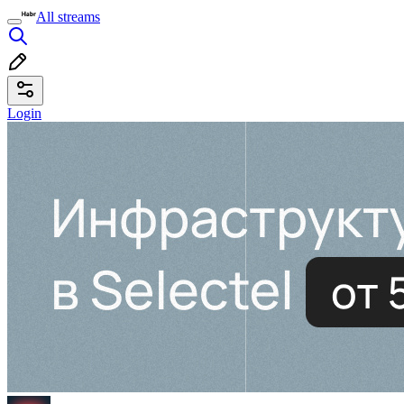
All streams
Login