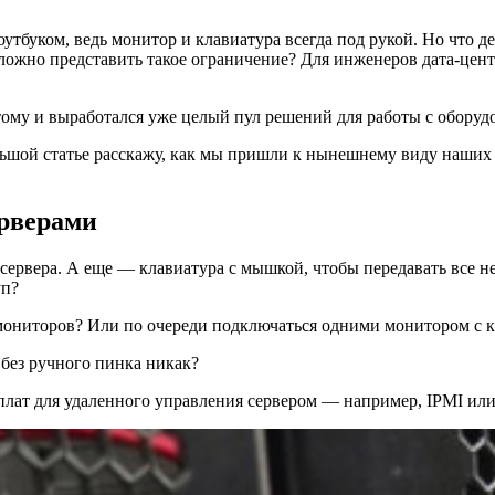
тбуком, ведь монитор и клавиатура всегда под рукой. Но что де
ожно представить такое ограничение? Для инженеров дата-центр
тому и выработался уже целый пул решений для работы с обору
ольшой статье расскажу, как мы пришли к нынешнему виду наши
ерверами
сервера. А еще — клавиатура с мышкой, чтобы передавать все н
уп?
мониторов? Или по очереди подключаться одними монитором с 
без ручного пинка никак?
 плат для удаленного управления сервером — например, IPMI ил