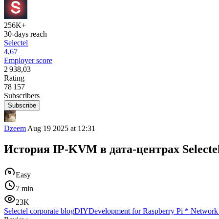
256K+
30-days reach
Selectel
4,67
Employer score
2 938,03
Rating
78 157
Subscribers
Subscribe
Dzeem
Aug 19 2025 at 12:31
История IP-KVM в дата-центрах Selectel
Easy
7 min
23K
Selectel corporate blog
DIY
Development for Raspberry Pi
*
Network