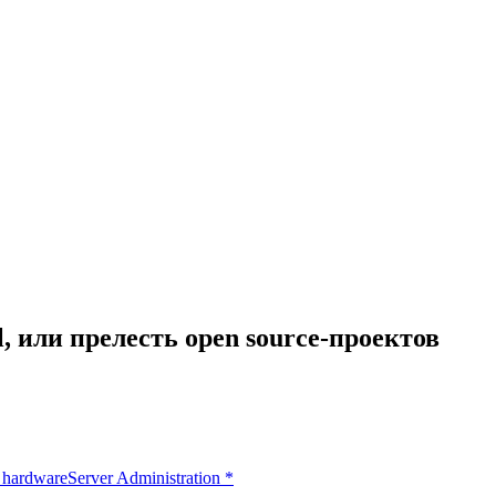
, или прелесть open source-проектов
 hardware
Server Administration
*