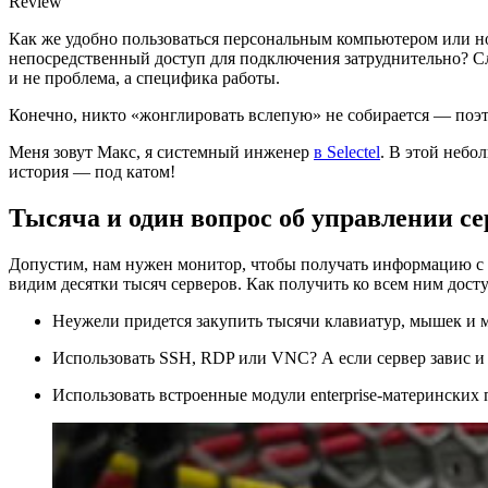
Review
Как же удобно пользоваться персональным компьютером или ноу
непосредственный доступ для подключения затруднительно? Сл
и не проблема, а специфика работы.
Конечно, никто «жонглировать вслепую» не собирается — поэ
Меня зовут Макс, я системный инженер
в Selectel
. В этой неб
история — под катом!
Тысяча и один вопрос об управлении с
Допустим, нам нужен монитор, чтобы получать информацию с 
видим десятки тысяч серверов. Как получить ко всем ним дост
Неужели придется закупить тысячи клавиатур, мышек и 
Использовать SSH, RDP или VNC? А если сервер завис и 
Использовать встроенные модули enterprise-материнских