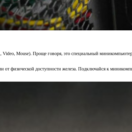
, Video, Mouse). Проще говоря, это специальный миникомпьютер
ли от физической доступности железа. Подключайся к миникомпь